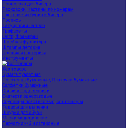
Проволока для бисера
Раскраски, Картины по номерам
Плетение из бусин и бисера
Роспись
Татуировки на тело
Трафареты
Фетр, Фоамиран
Швейная фурнитура
Штампы детские
Гадания и эзотерика
Инструменты
Хоз товары
Бумага туалетная
Полотенца бумажные, Платочки бумажные
Салфетки бумажные
Свечи и Подсвечники
Скатерти одноразовые
Соусницы пластиковые, контейнеры
Товары для выпечки
Шнурки для обуви
Маски медецинские
Перчатки х/б и латексные