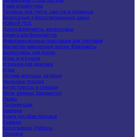
Сервировка стола, посуда
9 мая атрибутика
Топперы для торта, цветов и подарков
Воздушные и фольгированные шары
НОВЫЙ ГОД
Доски,флипчарты, аксессуары
Бумага для флипчартов
Информационные подставки для торговли
Магнитно-маркерные доски, Флипчарты
Аксессуары для досок
Игры и игрушки
Игрушки для девочек
Игры
Летние игрушки, каталки
Мыльные пузыри
Антистрессы и сквиши
Мячи, воланы, бадминтон
Пазлы
Погремушки
Брелоки
Книги пособия прописи
Книжки
Кроссворды, Ребусы.
Прописи