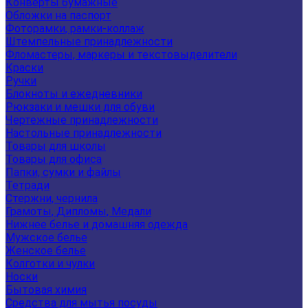
Конверты бумажные
Обложки на паспорт
Фоторамки, рамки-коллаж
Штемпельные принадлежности
Фломастеры, маркеры и текстовыделители
Краски
Ручки
Блокноты и ежедневники
Рюкзаки и мешки для обуви
Чертежные принадлежности
Настольные принадлежности
Товары для школы
Товары для офиса
Папки, сумки и файлы
Тетради
Стержни, чернила
Грамоты, Дипломы, Медали
Нижнее белье и домашняя одежда
Мужское белье
Женское белье
Колготки и чулки
Носки
Бытовая химия
Средства для мытья посуды