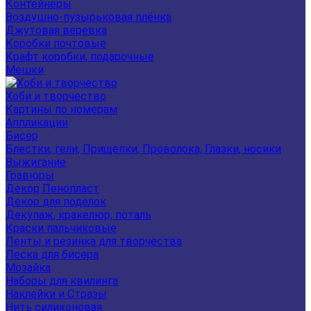
Контейнеры
Воздушно-пузырьковая плёнка
Джутовая веревка
Коробки почтовые
Крафт коробки, подарочные
Мешки
Хоби и творчество
Картины по номерам
Аппликации
Бисер
Блестки, гели, Прищепки, Проволока, Глазки, носики
Выжигание
Гравюры
Декор Пенопласт
Декор для поделок
Декупаж, кракелюр, поталь
Краски пальчиковые
Ленты и резинка для творчества
Леска для бисера
Мозайка
Наборы для квилинга
Наклейки и Стразы
Нить силиконовая