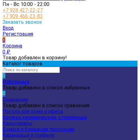
Пн - Вс 10:00 - 22:00
+7 928 427-22-27
+7 909 466-23-83
Заказать звонок
Вход
Регистрация
0
Корзина
0
₽
Товар добавлен в корзину!
Каталог товаров
0
Избранные
Товар добавлен в список избранных
0
Сравнение
Товар добавлен в список сравнения
Посуда для дома и офиса
Кружки керамические, стеклянные
Канцтовары
Бумага и бумажная продукция
Карандаши и грифели