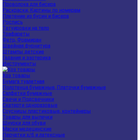
Проволока для бисера
Раскраски, Картины по номерам
Плетение из бусин и бисера
Роспись
Татуировки на тело
Трафареты
Фетр, Фоамиран
Швейная фурнитура
Штампы детские
Гадания и эзотерика
Инструменты
Хоз товары
Бумага туалетная
Полотенца бумажные, Платочки бумажные
Салфетки бумажные
Свечи и Подсвечники
Скатерти одноразовые
Соусницы пластиковые, контейнеры
Товары для выпечки
Шнурки для обуви
Маски медецинские
Перчатки х/б и латексные