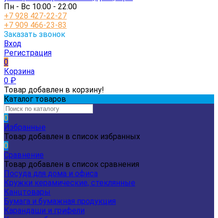
Пн - Вс 10:00 - 22:00
+7 928 427-22-27
+7 909 466-23-83
Заказать звонок
Вход
Регистрация
0
Корзина
0
₽
Товар добавлен в корзину!
Каталог товаров
0
Избранные
Товар добавлен в список избранных
0
Сравнение
Товар добавлен в список сравнения
Посуда для дома и офиса
Кружки керамические, стеклянные
Канцтовары
Бумага и бумажная продукция
Карандаши и грифели