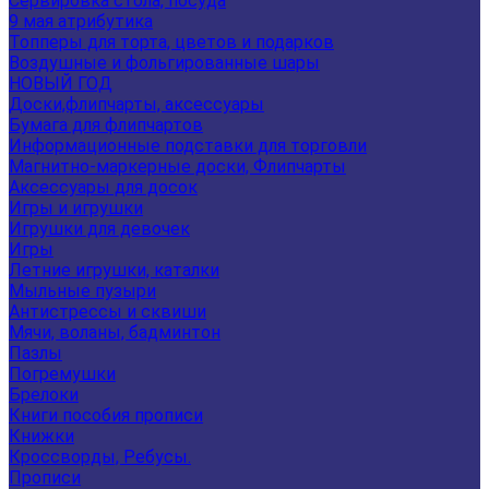
Сервировка стола, посуда
9 мая атрибутика
Топперы для торта, цветов и подарков
Воздушные и фольгированные шары
НОВЫЙ ГОД
Доски,флипчарты, аксессуары
Бумага для флипчартов
Информационные подставки для торговли
Магнитно-маркерные доски, Флипчарты
Аксессуары для досок
Игры и игрушки
Игрушки для девочек
Игры
Летние игрушки, каталки
Мыльные пузыри
Антистрессы и сквиши
Мячи, воланы, бадминтон
Пазлы
Погремушки
Брелоки
Книги пособия прописи
Книжки
Кроссворды, Ребусы.
Прописи