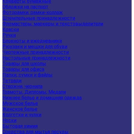
Конверты бумажные
Обложки на паспорт
Фоторамки, рамки-коллаж
Штемпельные принадлежности
Фломастеры, маркеры и текстовыделители
Краски
Ручки
Блокноты и ежедневники
Рюкзаки и мешки для обуви
Чертежные принадлежности
Настольные принадлежности
Товары для школы
Товары для офиса
Папки, сумки и файлы
Тетради
Стержни, чернила
Грамоты, Дипломы, Медали
Нижнее белье и домашняя одежда
Мужское белье
Женское белье
Колготки и чулки
Носки
Бытовая химия
Средства для мытья посуды