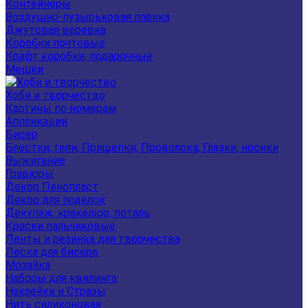
Контейнеры
Воздушно-пузырьковая плёнка
Джутовая веревка
Коробки почтовые
Крафт коробки, подарочные
Мешки
Хоби и творчество
Картины по номерам
Аппликации
Бисер
Блестки, гели, Прищепки, Проволока, Глазки, носики
Выжигание
Гравюры
Декор Пенопласт
Декор для поделок
Декупаж, кракелюр, поталь
Краски пальчиковые
Ленты и резинка для творчества
Леска для бисера
Мозайка
Наборы для квилинга
Наклейки и Стразы
Нить силиконовая