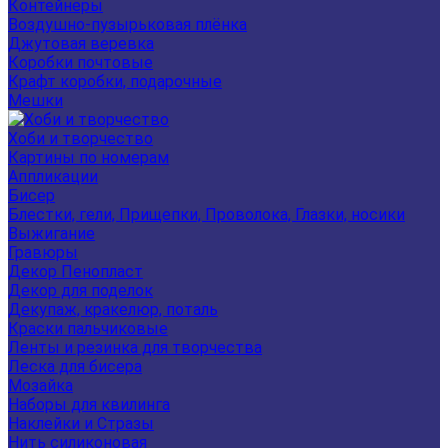
Контейнеры
Воздушно-пузырьковая плёнка
Джутовая веревка
Коробки почтовые
Крафт коробки, подарочные
Мешки
Хоби и творчество
Картины по номерам
Аппликации
Бисер
Блестки, гели, Прищепки, Проволока, Глазки, носики
Выжигание
Гравюры
Декор Пенопласт
Декор для поделок
Декупаж, кракелюр, поталь
Краски пальчиковые
Ленты и резинка для творчества
Леска для бисера
Мозайка
Наборы для квилинга
Наклейки и Стразы
Нить силиконовая