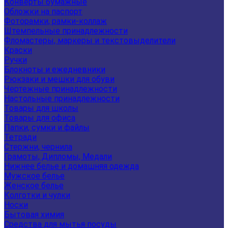
Конверты бумажные
Обложки на паспорт
Фоторамки, рамки-коллаж
Штемпельные принадлежности
Фломастеры, маркеры и текстовыделители
Краски
Ручки
Блокноты и ежедневники
Рюкзаки и мешки для обуви
Чертежные принадлежности
Настольные принадлежности
Товары для школы
Товары для офиса
Папки, сумки и файлы
Тетради
Стержни, чернила
Грамоты, Дипломы, Медали
Нижнее белье и домашняя одежда
Мужское белье
Женское белье
Колготки и чулки
Носки
Бытовая химия
Средства для мытья посуды