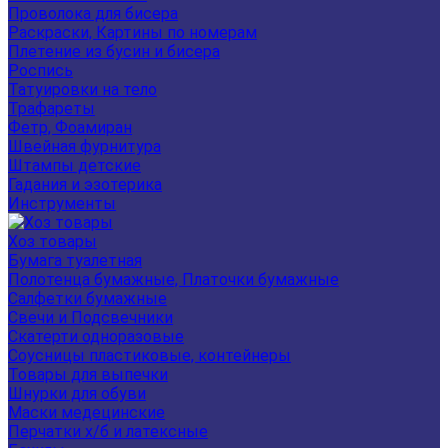
Проволока для бисера
Раскраски, Картины по номерам
Плетение из бусин и бисера
Роспись
Татуировки на тело
Трафареты
Фетр, Фоамиран
Швейная фурнитура
Штампы детские
Гадания и эзотерика
Инструменты
Хоз товары
Бумага туалетная
Полотенца бумажные, Платочки бумажные
Салфетки бумажные
Свечи и Подсвечники
Скатерти одноразовые
Соусницы пластиковые, контейнеры
Товары для выпечки
Шнурки для обуви
Маски медецинские
Перчатки х/б и латексные