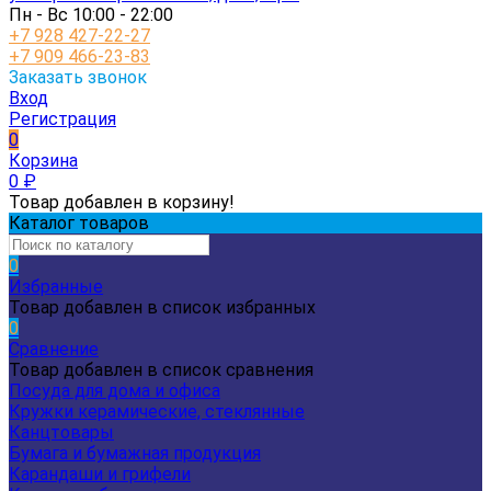
Пн - Вс 10:00 - 22:00
+7 928 427-22-27
+7 909 466-23-83
Заказать звонок
Вход
Регистрация
0
Корзина
0
₽
Товар добавлен в корзину!
Каталог товаров
0
Избранные
Товар добавлен в список избранных
0
Сравнение
Товар добавлен в список сравнения
Посуда для дома и офиса
Кружки керамические, стеклянные
Канцтовары
Бумага и бумажная продукция
Карандаши и грифели