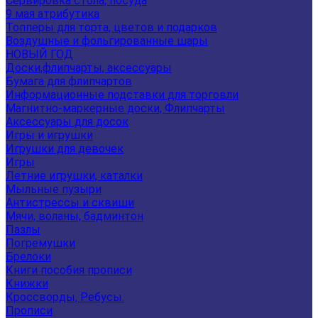
Сервировка стола, посуда
9 мая атрибутика
Топперы для торта, цветов и подарков
Воздушные и фольгированные шары
НОВЫЙ ГОД
Доски,флипчарты, аксессуары
Бумага для флипчартов
Информационные подставки для торговли
Магнитно-маркерные доски, Флипчарты
Аксессуары для досок
Игры и игрушки
Игрушки для девочек
Игры
Летние игрушки, каталки
Мыльные пузыри
Антистрессы и сквиши
Мячи, воланы, бадминтон
Пазлы
Погремушки
Брелоки
Книги пособия прописи
Книжки
Кроссворды, Ребусы.
Прописи