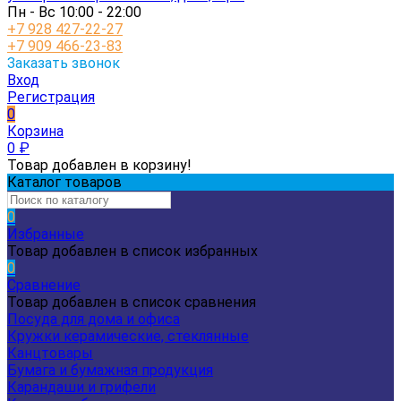
Пн - Вс 10:00 - 22:00
+7 928 427-22-27
+7 909 466-23-83
Заказать звонок
Вход
Регистрация
0
Корзина
0
₽
Товар добавлен в корзину!
Каталог товаров
0
Избранные
Товар добавлен в список избранных
0
Сравнение
Товар добавлен в список сравнения
Посуда для дома и офиса
Кружки керамические, стеклянные
Канцтовары
Бумага и бумажная продукция
Карандаши и грифели