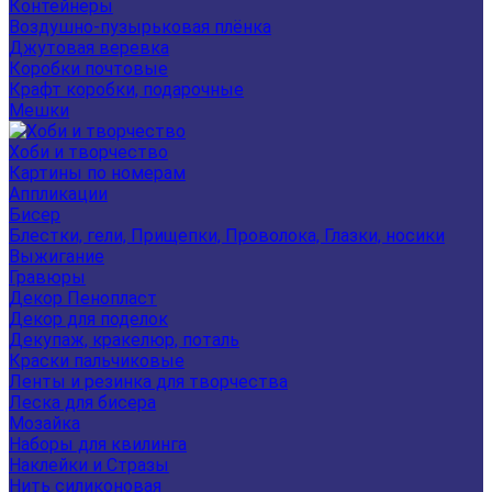
Контейнеры
Воздушно-пузырьковая плёнка
Джутовая веревка
Коробки почтовые
Крафт коробки, подарочные
Мешки
Хоби и творчество
Картины по номерам
Аппликации
Бисер
Блестки, гели, Прищепки, Проволока, Глазки, носики
Выжигание
Гравюры
Декор Пенопласт
Декор для поделок
Декупаж, кракелюр, поталь
Краски пальчиковые
Ленты и резинка для творчества
Леска для бисера
Мозайка
Наборы для квилинга
Наклейки и Стразы
Нить силиконовая