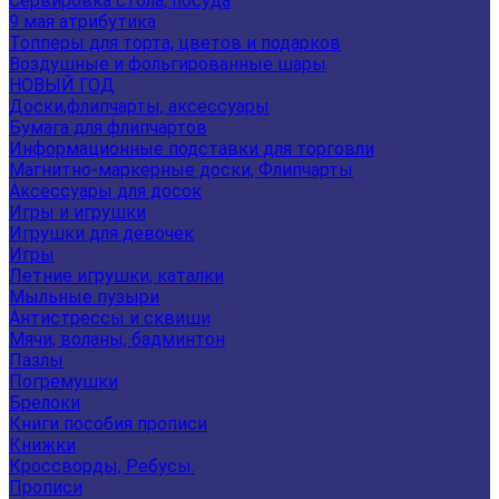
Сервировка стола, посуда
9 мая атрибутика
Топперы для торта, цветов и подарков
Воздушные и фольгированные шары
НОВЫЙ ГОД
Доски,флипчарты, аксессуары
Бумага для флипчартов
Информационные подставки для торговли
Магнитно-маркерные доски, Флипчарты
Аксессуары для досок
Игры и игрушки
Игрушки для девочек
Игры
Летние игрушки, каталки
Мыльные пузыри
Антистрессы и сквиши
Мячи, воланы, бадминтон
Пазлы
Погремушки
Брелоки
Книги пособия прописи
Книжки
Кроссворды, Ребусы.
Прописи