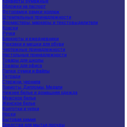
Конверты бумажные
Обложки на паспорт
Фоторамки, рамки-коллаж
Штемпельные принадлежности
Фломастеры, маркеры и текстовыделители
Краски
Ручки
Блокноты и ежедневники
Рюкзаки и мешки для обуви
Чертежные принадлежности
Настольные принадлежности
Товары для школы
Товары для офиса
Папки, сумки и файлы
Тетради
Стержни, чернила
Грамоты, Дипломы, Медали
Нижнее белье и домашняя одежда
Мужское белье
Женское белье
Колготки и чулки
Носки
Бытовая химия
Средства для мытья посуды