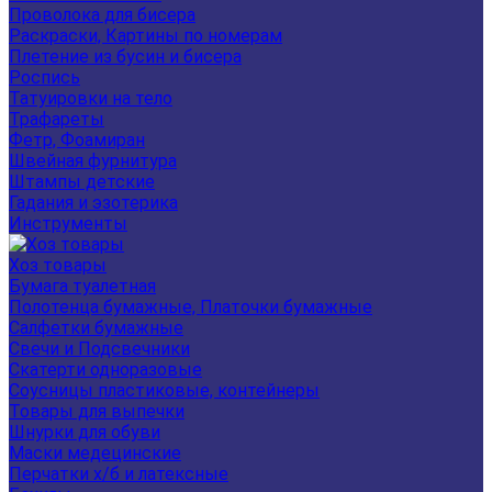
Проволока для бисера
Раскраски, Картины по номерам
Плетение из бусин и бисера
Роспись
Татуировки на тело
Трафареты
Фетр, Фоамиран
Швейная фурнитура
Штампы детские
Гадания и эзотерика
Инструменты
Хоз товары
Бумага туалетная
Полотенца бумажные, Платочки бумажные
Салфетки бумажные
Свечи и Подсвечники
Скатерти одноразовые
Соусницы пластиковые, контейнеры
Товары для выпечки
Шнурки для обуви
Маски медецинские
Перчатки х/б и латексные