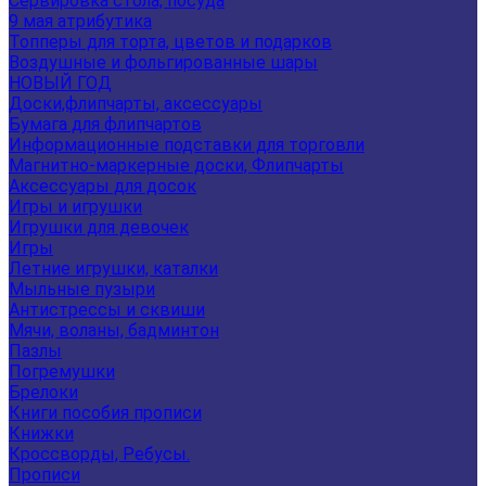
Сервировка стола, посуда
9 мая атрибутика
Топперы для торта, цветов и подарков
Воздушные и фольгированные шары
НОВЫЙ ГОД
Доски,флипчарты, аксессуары
Бумага для флипчартов
Информационные подставки для торговли
Магнитно-маркерные доски, Флипчарты
Аксессуары для досок
Игры и игрушки
Игрушки для девочек
Игры
Летние игрушки, каталки
Мыльные пузыри
Антистрессы и сквиши
Мячи, воланы, бадминтон
Пазлы
Погремушки
Брелоки
Книги пособия прописи
Книжки
Кроссворды, Ребусы.
Прописи