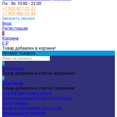
Пн - Вс 10:00 - 22:00
+7 928 427-22-27
+7 909 466-23-83
Заказать звонок
Вход
Регистрация
0
Корзина
0
₽
Товар добавлен в корзину!
Каталог товаров
0
Избранные
Товар добавлен в список избранных
0
Сравнение
Товар добавлен в список сравнения
Посуда для дома и офиса
Кружки керамические, стеклянные
Канцтовары
Бумага и бумажная продукция
Карандаши и грифели