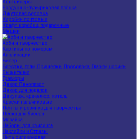
Контейнеры
Воздушно-пузырьковая плёнка
Джутовая веревка
Коробки почтовые
Крафт коробки, подарочные
Мешки
Хоби и творчество
Картины по номерам
Аппликации
Бисер
Блестки, гели, Прищепки, Проволока, Глазки, носики
Выжигание
Гравюры
Декор Пенопласт
Декор для поделок
Декупаж, кракелюр, поталь
Краски пальчиковые
Ленты и резинка для творчества
Леска для бисера
Мозайка
Наборы для квилинга
Наклейки и Стразы
Нить силиконовая