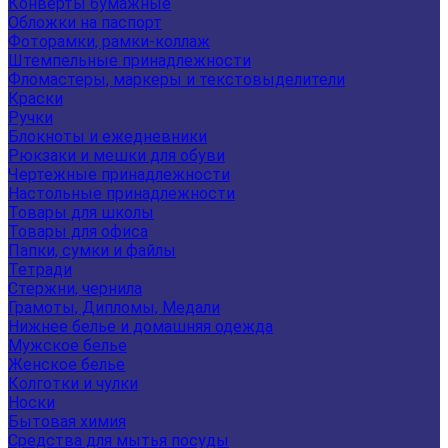
Конверты бумажные
Обложки на паспорт
Фоторамки, рамки-коллаж
Штемпельные принадлежности
Фломастеры, маркеры и текстовыделители
Краски
Ручки
Блокноты и ежедневники
Рюкзаки и мешки для обуви
Чертежные принадлежности
Настольные принадлежности
Товары для школы
Товары для офиса
Папки, сумки и файлы
Тетради
Стержни, чернила
Грамоты, Дипломы, Медали
Нижнее белье и домашняя одежда
Мужское белье
Женское белье
Колготки и чулки
Носки
Бытовая химия
Средства для мытья посуды