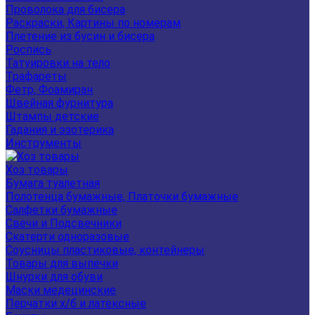
Проволока для бисера
Раскраски, Картины по номерам
Плетение из бусин и бисера
Роспись
Татуировки на тело
Трафареты
Фетр, Фоамиран
Швейная фурнитура
Штампы детские
Гадания и эзотерика
Инструменты
Хоз товары
Бумага туалетная
Полотенца бумажные, Платочки бумажные
Салфетки бумажные
Свечи и Подсвечники
Скатерти одноразовые
Соусницы пластиковые, контейнеры
Товары для выпечки
Шнурки для обуви
Маски медецинские
Перчатки х/б и латексные