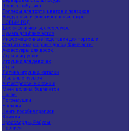
Сервировка стола, посуда
9 мая атрибутика
Топперы для торта, цветов и подарков
Воздушные и фольгированные шары
НОВЫЙ ГОД
Доски,флипчарты, аксессуары
Бумага для флипчартов
Информационные подставки для торговли
Магнитно-маркерные доски, Флипчарты
Аксессуары для досок
Игры и игрушки
Игрушки для девочек
Игры
Летние игрушки, каталки
Мыльные пузыри
Антистрессы и сквиши
Мячи, воланы, бадминтон
Пазлы
Погремушки
Брелоки
Книги пособия прописи
Книжки
Кроссворды, Ребусы.
Прописи