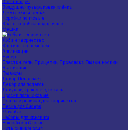
Контейнеры
Воздушно-пузырьковая плёнка
Джутовая веревка
Коробки почтовые
Крафт коробки, подарочные
Мешки
Хоби и творчество
Картины по номерам
Аппликации
Бисер
Блестки, гели, Прищепки, Проволока, Глазки, носики
Выжигание
Гравюры
Декор Пенопласт
Декор для поделок
Декупаж, кракелюр, поталь
Краски пальчиковые
Ленты и резинка для творчества
Леска для бисера
Мозайка
Наборы для квилинга
Наклейки и Стразы
Нить силиконовая