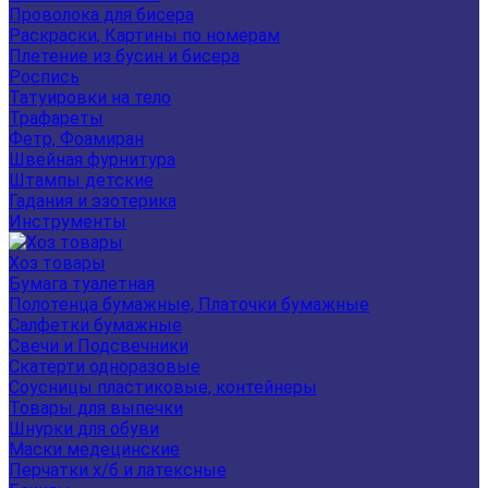
Проволока для бисера
Раскраски, Картины по номерам
Плетение из бусин и бисера
Роспись
Татуировки на тело
Трафареты
Фетр, Фоамиран
Швейная фурнитура
Штампы детские
Гадания и эзотерика
Инструменты
Хоз товары
Бумага туалетная
Полотенца бумажные, Платочки бумажные
Салфетки бумажные
Свечи и Подсвечники
Скатерти одноразовые
Соусницы пластиковые, контейнеры
Товары для выпечки
Шнурки для обуви
Маски медецинские
Перчатки х/б и латексные