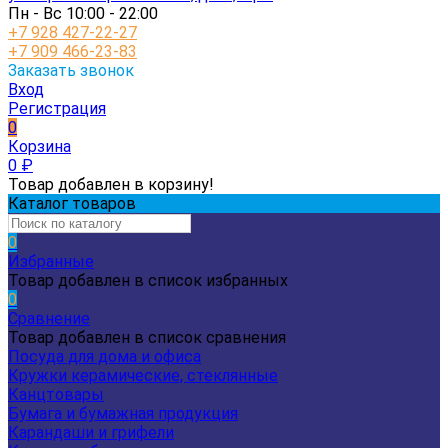
Пн - Вс 10:00 - 22:00
+7 928 427-22-27
+7 909 466-23-83
Заказать звонок
Вход
Регистрация
0
Корзина
0
₽
Товар добавлен в корзину!
Каталог товаров
0
Избранные
Товар добавлен в список избранных
0
Сравнение
Товар добавлен в список сравнения
Посуда для дома и офиса
Кружки керамические, стеклянные
Канцтовары
Бумага и бумажная продукция
Карандаши и грифели