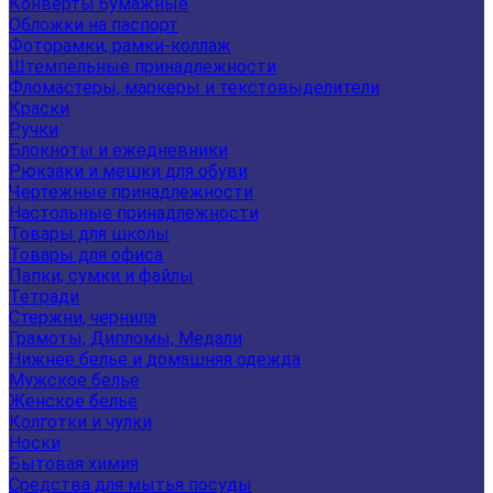
Конверты бумажные
Обложки на паспорт
Фоторамки, рамки-коллаж
Штемпельные принадлежности
Фломастеры, маркеры и текстовыделители
Краски
Ручки
Блокноты и ежедневники
Рюкзаки и мешки для обуви
Чертежные принадлежности
Настольные принадлежности
Товары для школы
Товары для офиса
Папки, сумки и файлы
Тетради
Стержни, чернила
Грамоты, Дипломы, Медали
Нижнее белье и домашняя одежда
Мужское белье
Женское белье
Колготки и чулки
Носки
Бытовая химия
Средства для мытья посуды