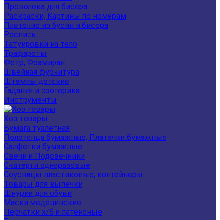
Проволока для бисера
Раскраски, Картины по номерам
Плетение из бусин и бисера
Роспись
Татуировки на тело
Трафареты
Фетр, Фоамиран
Швейная фурнитура
Штампы детские
Гадания и эзотерика
Инструменты
Хоз товары
Бумага туалетная
Полотенца бумажные, Платочки бумажные
Салфетки бумажные
Свечи и Подсвечники
Скатерти одноразовые
Соусницы пластиковые, контейнеры
Товары для выпечки
Шнурки для обуви
Маски медецинские
Перчатки х/б и латексные