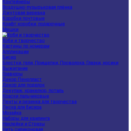
Контейнеры
Воздушно-пузырьковая плёнка
Джутовая веревка
Коробки почтовые
Крафт коробки, подарочные
Мешки
Хоби и творчество
Картины по номерам
Аппликации
Бисер
Блестки, гели, Прищепки, Проволока, Глазки, носики
Выжигание
Гравюры
Декор Пенопласт
Декор для поделок
Декупаж, кракелюр, поталь
Краски пальчиковые
Ленты и резинка для творчества
Леска для бисера
Мозайка
Наборы для квилинга
Наклейки и Стразы
Нить силиконовая