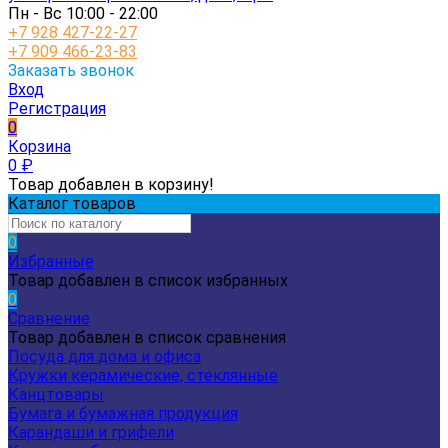
Пн - Вс 10:00 - 22:00
+7 928 427-22-27
+7 909 466-23-83
Заказать звонок
Вход
Регистрация
0
Корзина
0
₽
Товар добавлен в корзину!
Каталог товаров
0
Избранные
Товар добавлен в список избранных
0
Сравнение
Товар добавлен в список сравнения
Посуда для дома и офиса
Кружки керамические, стеклянные
Канцтовары
Бумага и бумажная продукция
Карандаши и грифели