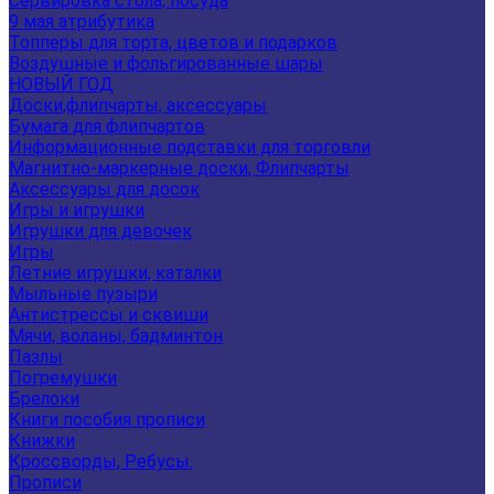
Сервировка стола, посуда
9 мая атрибутика
Топперы для торта, цветов и подарков
Воздушные и фольгированные шары
НОВЫЙ ГОД
Доски,флипчарты, аксессуары
Бумага для флипчартов
Информационные подставки для торговли
Магнитно-маркерные доски, Флипчарты
Аксессуары для досок
Игры и игрушки
Игрушки для девочек
Игры
Летние игрушки, каталки
Мыльные пузыри
Антистрессы и сквиши
Мячи, воланы, бадминтон
Пазлы
Погремушки
Брелоки
Книги пособия прописи
Книжки
Кроссворды, Ребусы.
Прописи