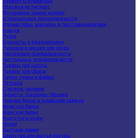
Конверты бумажные
Обложки на паспорт
Фоторамки, рамки-коллаж
Штемпельные принадлежности
Фломастеры, маркеры и текстовыделители
Краски
Ручки
Блокноты и ежедневники
Рюкзаки и мешки для обуви
Чертежные принадлежности
Настольные принадлежности
Товары для школы
Товары для офиса
Папки, сумки и файлы
Тетради
Стержни, чернила
Грамоты, Дипломы, Медали
Нижнее белье и домашняя одежда
Мужское белье
Женское белье
Колготки и чулки
Носки
Бытовая химия
Средства для мытья посуды