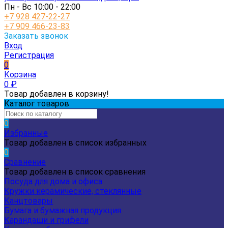
Пн - Вс 10:00 - 22:00
+7 928 427-22-27
+7 909 466-23-83
Заказать звонок
Вход
Регистрация
0
Корзина
0
₽
Товар добавлен в корзину!
Каталог товаров
0
Избранные
Товар добавлен в список избранных
0
Сравнение
Товар добавлен в список сравнения
Посуда для дома и офиса
Кружки керамические, стеклянные
Канцтовары
Бумага и бумажная продукция
Карандаши и грифели