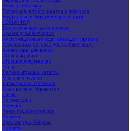
Сервировка стола, посуда
9 мая атрибутика
Топперы для торта, цветов и подарков
Воздушные и фольгированные шары
НОВЫЙ ГОД
Доски,флипчарты, аксессуары
Бумага для флипчартов
Информационные подставки для торговли
Магнитно-маркерные доски, Флипчарты
Аксессуары для досок
Игры и игрушки
Игрушки для девочек
Игры
Летние игрушки, каталки
Мыльные пузыри
Антистрессы и сквиши
Мячи, воланы, бадминтон
Пазлы
Погремушки
Брелоки
Книги пособия прописи
Книжки
Кроссворды, Ребусы.
Прописи