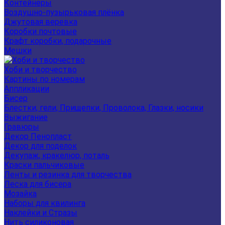
Контейнеры
Воздушно-пузырьковая плёнка
Джутовая веревка
Коробки почтовые
Крафт коробки, подарочные
Мешки
Хоби и творчество
Картины по номерам
Аппликации
Бисер
Блестки, гели, Прищепки, Проволока, Глазки, носики
Выжигание
Гравюры
Декор Пенопласт
Декор для поделок
Декупаж, кракелюр, поталь
Краски пальчиковые
Ленты и резинка для творчества
Леска для бисера
Мозайка
Наборы для квилинга
Наклейки и Стразы
Нить силиконовая