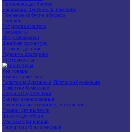
Проволока для бисера
Раскраски, Картины по номерам
Плетение из бусин и бисера
Роспись
Татуировки на тело
Трафареты
Фетр, Фоамиран
Швейная фурнитура
Штампы детские
Гадания и эзотерика
Инструменты
Хоз товары
Бумага туалетная
Полотенца бумажные, Платочки бумажные
Салфетки бумажные
Свечи и Подсвечники
Скатерти одноразовые
Соусницы пластиковые, контейнеры
Товары для выпечки
Шнурки для обуви
Маски медецинские
Перчатки х/б и латексные