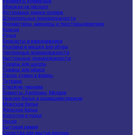
Конверты бумажные
Обложки на паспорт
Фоторамки, рамки-коллаж
Штемпельные принадлежности
Фломастеры, маркеры и текстовыделители
Краски
Ручки
Блокноты и ежедневники
Рюкзаки и мешки для обуви
Чертежные принадлежности
Настольные принадлежности
Товары для школы
Товары для офиса
Папки, сумки и файлы
Тетради
Стержни, чернила
Грамоты, Дипломы, Медали
Нижнее белье и домашняя одежда
Мужское белье
Женское белье
Колготки и чулки
Носки
Бытовая химия
Средства для мытья посуды