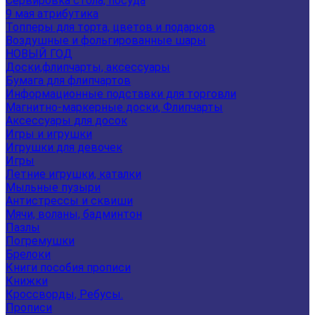
Сервировка стола, посуда
9 мая атрибутика
Топперы для торта, цветов и подарков
Воздушные и фольгированные шары
НОВЫЙ ГОД
Доски,флипчарты, аксессуары
Бумага для флипчартов
Информационные подставки для торговли
Магнитно-маркерные доски, Флипчарты
Аксессуары для досок
Игры и игрушки
Игрушки для девочек
Игры
Летние игрушки, каталки
Мыльные пузыри
Антистрессы и сквиши
Мячи, воланы, бадминтон
Пазлы
Погремушки
Брелоки
Книги пособия прописи
Книжки
Кроссворды, Ребусы.
Прописи