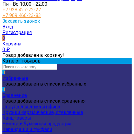
Пн - Вс 10:00 - 22:00
+7 928 427-22-27
+7 909 466-23-83
Заказать звонок
Вход
Регистрация
0
Корзина
0
₽
Товар добавлен в корзину!
Каталог товаров
0
Избранные
Товар добавлен в список избранных
0
Сравнение
Товар добавлен в список сравнения
Посуда для дома и офиса
Кружки керамические, стеклянные
Канцтовары
Бумага и бумажная продукция
Карандаши и грифели