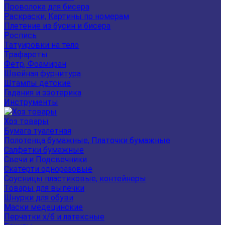
Проволока для бисера
Раскраски, Картины по номерам
Плетение из бусин и бисера
Роспись
Татуировки на тело
Трафареты
Фетр, Фоамиран
Швейная фурнитура
Штампы детские
Гадания и эзотерика
Инструменты
Хоз товары
Бумага туалетная
Полотенца бумажные, Платочки бумажные
Салфетки бумажные
Свечи и Подсвечники
Скатерти одноразовые
Соусницы пластиковые, контейнеры
Товары для выпечки
Шнурки для обуви
Маски медецинские
Перчатки х/б и латексные