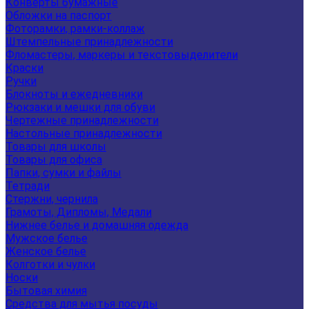
Конверты бумажные
Обложки на паспорт
Фоторамки, рамки-коллаж
Штемпельные принадлежности
Фломастеры, маркеры и текстовыделители
Краски
Ручки
Блокноты и ежедневники
Рюкзаки и мешки для обуви
Чертежные принадлежности
Настольные принадлежности
Товары для школы
Товары для офиса
Папки, сумки и файлы
Тетради
Стержни, чернила
Грамоты, Дипломы, Медали
Нижнее белье и домашняя одежда
Мужское белье
Женское белье
Колготки и чулки
Носки
Бытовая химия
Средства для мытья посуды