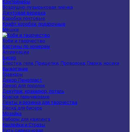
Контейнеры
Воздушно-пузырьковая плёнка
Джутовая веревка
Коробки почтовые
Крафт коробки, подарочные
Мешки
Хоби и творчество
Картины по номерам
Аппликации
Бисер
Блестки, гели, Прищепки, Проволока, Глазки, носики
Выжигание
Гравюры
Декор Пенопласт
Декор для поделок
Декупаж, кракелюр, поталь
Краски пальчиковые
Ленты и резинка для творчества
Леска для бисера
Мозайка
Наборы для квилинга
Наклейки и Стразы
Нить силиконовая