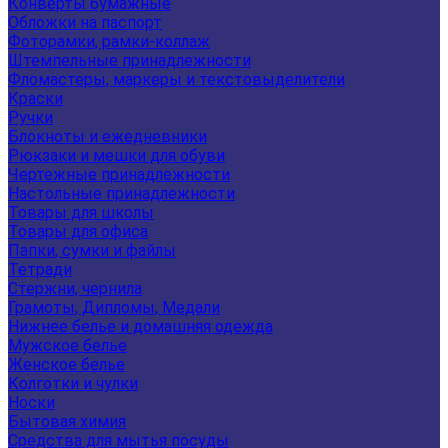
Конверты бумажные
Обложки на паспорт
Фоторамки, рамки-коллаж
Штемпельные принадлежности
Фломастеры, маркеры и текстовыделители
Краски
Ручки
Блокноты и ежедневники
Рюкзаки и мешки для обуви
Чертежные принадлежности
Настольные принадлежности
Товары для школы
Товары для офиса
Папки, сумки и файлы
Тетради
Стержни, чернила
Грамоты, Дипломы, Медали
Нижнее белье и домашняя одежда
Мужское белье
Женское белье
Колготки и чулки
Носки
Бытовая химия
Средства для мытья посуды