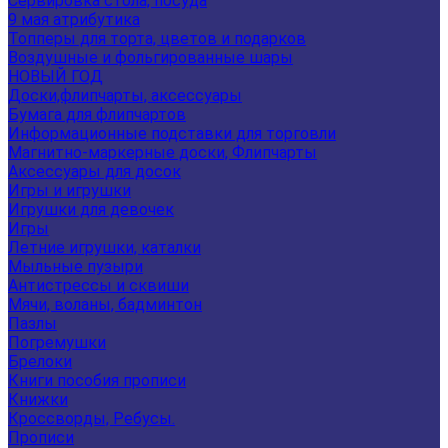
Сервировка стола, посуда
9 мая атрибутика
Топперы для торта, цветов и подарков
Воздушные и фольгированные шары
НОВЫЙ ГОД
Доски,флипчарты, аксессуары
Бумага для флипчартов
Информационные подставки для торговли
Магнитно-маркерные доски, Флипчарты
Аксессуары для досок
Игры и игрушки
Игрушки для девочек
Игры
Летние игрушки, каталки
Мыльные пузыри
Антистрессы и сквиши
Мячи, воланы, бадминтон
Пазлы
Погремушки
Брелоки
Книги пособия прописи
Книжки
Кроссворды, Ребусы.
Прописи