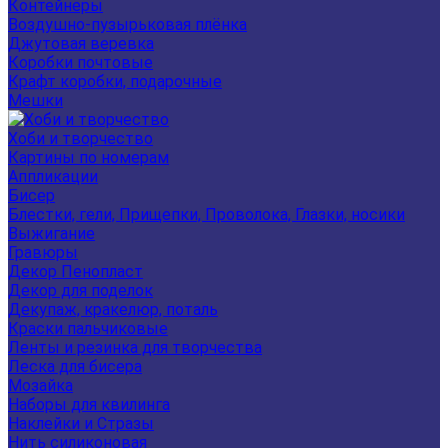
Контейнеры
Воздушно-пузырьковая плёнка
Джутовая веревка
Коробки почтовые
Крафт коробки, подарочные
Мешки
Хоби и творчество
Картины по номерам
Аппликации
Бисер
Блестки, гели, Прищепки, Проволока, Глазки, носики
Выжигание
Гравюры
Декор Пенопласт
Декор для поделок
Декупаж, кракелюр, поталь
Краски пальчиковые
Ленты и резинка для творчества
Леска для бисера
Мозайка
Наборы для квилинга
Наклейки и Стразы
Нить силиконовая