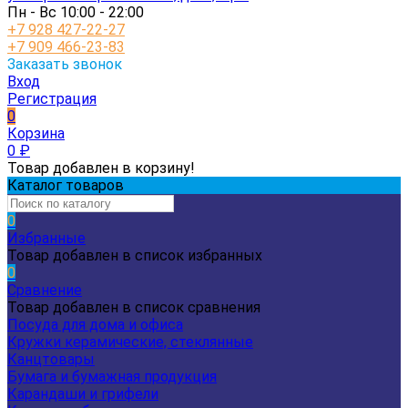
Пн - Вс 10:00 - 22:00
+7 928 427-22-27
+7 909 466-23-83
Заказать звонок
Вход
Регистрация
0
Корзина
0
₽
Товар добавлен в корзину!
Каталог товаров
0
Избранные
Товар добавлен в список избранных
0
Сравнение
Товар добавлен в список сравнения
Посуда для дома и офиса
Кружки керамические, стеклянные
Канцтовары
Бумага и бумажная продукция
Карандаши и грифели