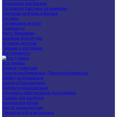
Проволока для бисера
Раскраски, Картины по номерам
Плетение из бусин и бисера
Роспись
Татуировки на тело
Трафареты
Фетр, Фоамиран
Швейная фурнитура
Штампы детские
Гадания и эзотерика
Инструменты
Хоз товары
Бумага туалетная
Полотенца бумажные, Платочки бумажные
Салфетки бумажные
Свечи и Подсвечники
Скатерти одноразовые
Соусницы пластиковые, контейнеры
Товары для выпечки
Шнурки для обуви
Маски медецинские
Перчатки х/б и латексные