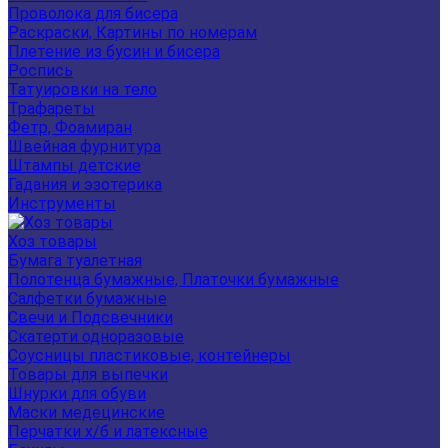
Проволока для бисера
Раскраски, Картины по номерам
Плетение из бусин и бисера
Роспись
Татуировки на тело
Трафареты
Фетр, Фоамиран
Швейная фурнитура
Штампы детские
Гадания и эзотерика
Инструменты
Хоз товары
Бумага туалетная
Полотенца бумажные, Платочки бумажные
Салфетки бумажные
Свечи и Подсвечники
Скатерти одноразовые
Соусницы пластиковые, контейнеры
Товары для выпечки
Шнурки для обуви
Маски медецинские
Перчатки х/б и латексные