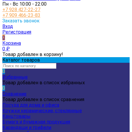
Пн - Вс 10:00 - 22:00
+7 928 427-22-27
+7 909 466-23-83
Заказать звонок
Вход
Регистрация
0
Корзина
0
₽
Товар добавлен в корзину!
Каталог товаров
0
Избранные
Товар добавлен в список избранных
0
Сравнение
Товар добавлен в список сравнения
Посуда для дома и офиса
Кружки керамические, стеклянные
Канцтовары
Бумага и бумажная продукция
Карандаши и грифели