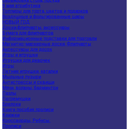
Сервировка стола, посуда
9 мая атрибутика
Топперы для торта, цветов и подарков
Воздушные и фольгированные шары
НОВЫЙ ГОД
Доски,флипчарты, аксессуары
Бумага для флипчартов
Информационные подставки для торговли
Магнитно-маркерные доски, Флипчарты
Аксессуары для досок
Игры и игрушки
Игрушки для девочек
Игры
Летние игрушки, каталки
Мыльные пузыри
Антистрессы и сквиши
Мячи, воланы, бадминтон
Пазлы
Погремушки
Брелоки
Книги пособия прописи
Книжки
Кроссворды, Ребусы.
Прописи