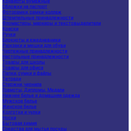
Конверты бумажные
Обложки на паспорт
Фоторамки, рамки-коллаж
Штемпельные принадлежности
Фломастеры, маркеры и текстовыделители
Краски
Ручки
Блокноты и ежедневники
Рюкзаки и мешки для обуви
Чертежные принадлежности
Настольные принадлежности
Товары для школы
Товары для офиса
Папки, сумки и файлы
Тетради
Стержни, чернила
Грамоты, Дипломы, Медали
Нижнее белье и домашняя одежда
Мужское белье
Женское белье
Колготки и чулки
Носки
Бытовая химия
Средства для мытья посуды