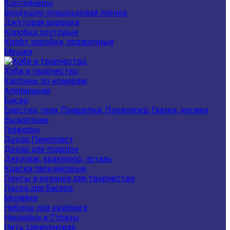
Контейнеры
Воздушно-пузырьковая плёнка
Джутовая веревка
Коробки почтовые
Крафт коробки, подарочные
Мешки
Хоби и творчество
Картины по номерам
Аппликации
Бисер
Блестки, гели, Прищепки, Проволока, Глазки, носики
Выжигание
Гравюры
Декор Пенопласт
Декор для поделок
Декупаж, кракелюр, поталь
Краски пальчиковые
Ленты и резинка для творчества
Леска для бисера
Мозайка
Наборы для квилинга
Наклейки и Стразы
Нить силиконовая