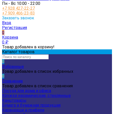
Пн - Вс 10:00 - 22:00
+7 928 427-22-27
+7 909 466-23-83
Заказать звонок
Вход
Регистрация
0
Корзина
0
₽
Товар добавлен в корзину!
Каталог товаров
0
Избранные
Товар добавлен в список избранных
0
Сравнение
Товар добавлен в список сравнения
Посуда для дома и офиса
Кружки керамические, стеклянные
Канцтовары
Бумага и бумажная продукция
Карандаши и грифели