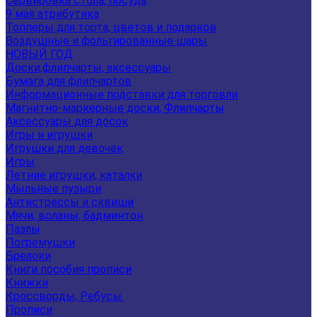
Сервировка стола, посуда
9 мая атрибутика
Топперы для торта, цветов и подарков
Воздушные и фольгированные шары
НОВЫЙ ГОД
Доски,флипчарты, аксессуары
Бумага для флипчартов
Информационные подставки для торговли
Магнитно-маркерные доски, Флипчарты
Аксессуары для досок
Игры и игрушки
Игрушки для девочек
Игры
Летние игрушки, каталки
Мыльные пузыри
Антистрессы и сквиши
Мячи, воланы, бадминтон
Пазлы
Погремушки
Брелоки
Книги пособия прописи
Книжки
Кроссворды, Ребусы.
Прописи