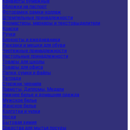
Конверты бумажные
Обложки на паспорт
Фоторамки, рамки-коллаж
Штемпельные принадлежности
Фломастеры, маркеры и текстовыделители
Краски
Ручки
Блокноты и ежедневники
Рюкзаки и мешки для обуви
Чертежные принадлежности
Настольные принадлежности
Товары для школы
Товары для офиса
Папки, сумки и файлы
Тетради
Стержни, чернила
Грамоты, Дипломы, Медали
Нижнее белье и домашняя одежда
Мужское белье
Женское белье
Колготки и чулки
Носки
Бытовая химия
Средства для мытья посуды