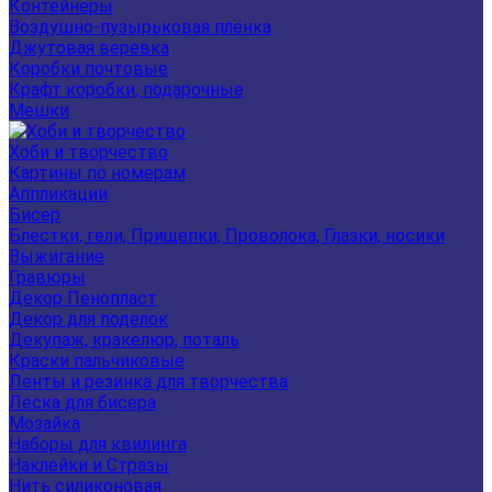
Контейнеры
Воздушно-пузырьковая плёнка
Джутовая веревка
Коробки почтовые
Крафт коробки, подарочные
Мешки
Хоби и творчество
Картины по номерам
Аппликации
Бисер
Блестки, гели, Прищепки, Проволока, Глазки, носики
Выжигание
Гравюры
Декор Пенопласт
Декор для поделок
Декупаж, кракелюр, поталь
Краски пальчиковые
Ленты и резинка для творчества
Леска для бисера
Мозайка
Наборы для квилинга
Наклейки и Стразы
Нить силиконовая