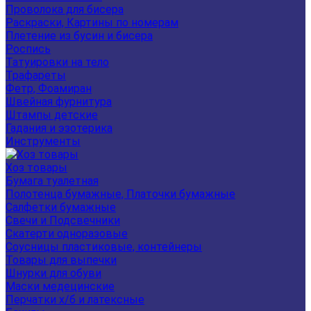
Проволока для бисера
Раскраски, Картины по номерам
Плетение из бусин и бисера
Роспись
Татуировки на тело
Трафареты
Фетр, Фоамиран
Швейная фурнитура
Штампы детские
Гадания и эзотерика
Инструменты
Хоз товары
Бумага туалетная
Полотенца бумажные, Платочки бумажные
Салфетки бумажные
Свечи и Подсвечники
Скатерти одноразовые
Соусницы пластиковые, контейнеры
Товары для выпечки
Шнурки для обуви
Маски медецинские
Перчатки х/б и латексные