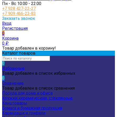
Пн - Вс 10:00 - 22:00
+7 928 427-22-27
+7 909 466-23-83
Заказать звонок
Вход
Регистрация
0
Корзина
0
₽
Товар добавлен в корзину!
Каталог товаров
0
Избранные
Товар добавлен в список избранных
0
Сравнение
Товар добавлен в список сравнения
Посуда для дома и офиса
Кружки керамические, стеклянные
Канцтовары
Бумага и бумажная продукция
Карандаши и грифели