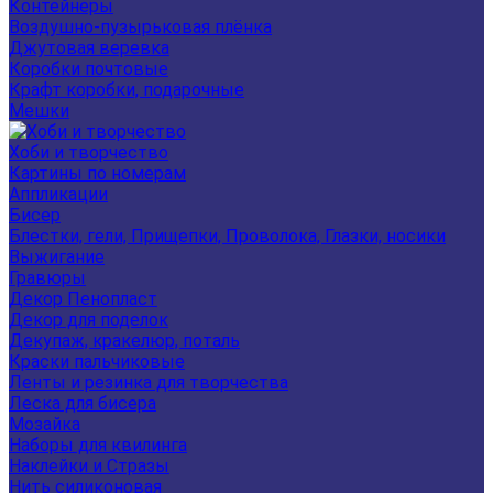
Контейнеры
Воздушно-пузырьковая плёнка
Джутовая веревка
Коробки почтовые
Крафт коробки, подарочные
Мешки
Хоби и творчество
Картины по номерам
Аппликации
Бисер
Блестки, гели, Прищепки, Проволока, Глазки, носики
Выжигание
Гравюры
Декор Пенопласт
Декор для поделок
Декупаж, кракелюр, поталь
Краски пальчиковые
Ленты и резинка для творчества
Леска для бисера
Мозайка
Наборы для квилинга
Наклейки и Стразы
Нить силиконовая