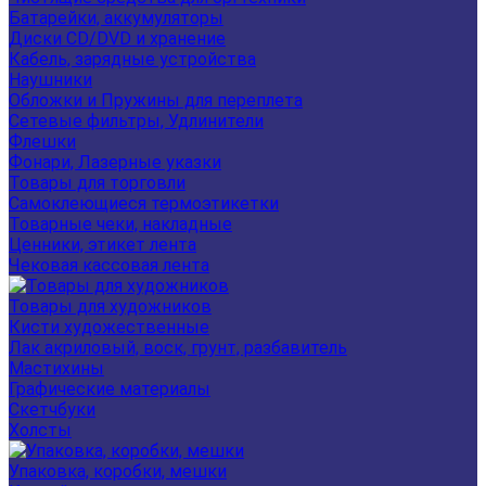
Батарейки, аккумуляторы
Диски CD/DVD и хранение
Кабель, зарядные устройства
Наушники
Обложки и Пружины для переплета
Сетевые фильтры, Удлинители
Флешки
Фонари, Лазерные указки
Товары для торговли
Самоклеющиеся термоэтикетки
Товарные чеки, накладные
Ценники, этикет лента
Чековая кассовая лента
Товары для художников
Кисти художественные
Лак акриловый, воск, грунт, разбавитель
Мастихины
Графические материалы
Скетчбуки
Холсты
Упаковка, коробки, мешки