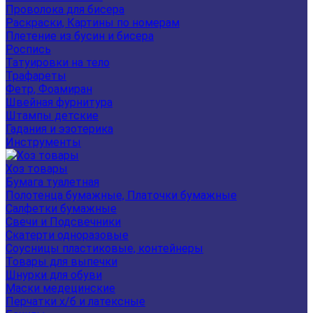
Проволока для бисера
Раскраски, Картины по номерам
Плетение из бусин и бисера
Роспись
Татуировки на тело
Трафареты
Фетр, Фоамиран
Швейная фурнитура
Штампы детские
Гадания и эзотерика
Инструменты
Хоз товары
Бумага туалетная
Полотенца бумажные, Платочки бумажные
Салфетки бумажные
Свечи и Подсвечники
Скатерти одноразовые
Соусницы пластиковые, контейнеры
Товары для выпечки
Шнурки для обуви
Маски медецинские
Перчатки х/б и латексные