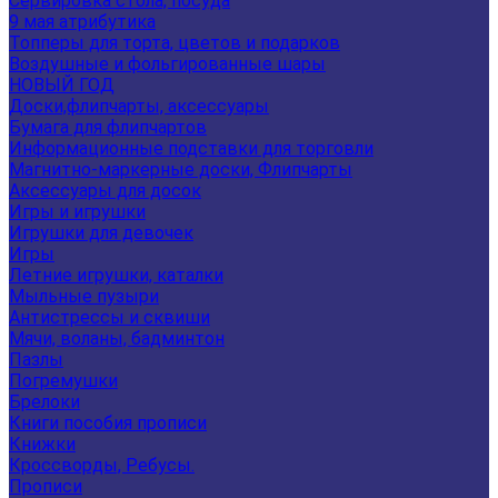
Сервировка стола, посуда
9 мая атрибутика
Топперы для торта, цветов и подарков
Воздушные и фольгированные шары
НОВЫЙ ГОД
Доски,флипчарты, аксессуары
Бумага для флипчартов
Информационные подставки для торговли
Магнитно-маркерные доски, Флипчарты
Аксессуары для досок
Игры и игрушки
Игрушки для девочек
Игры
Летние игрушки, каталки
Мыльные пузыри
Антистрессы и сквиши
Мячи, воланы, бадминтон
Пазлы
Погремушки
Брелоки
Книги пособия прописи
Книжки
Кроссворды, Ребусы.
Прописи