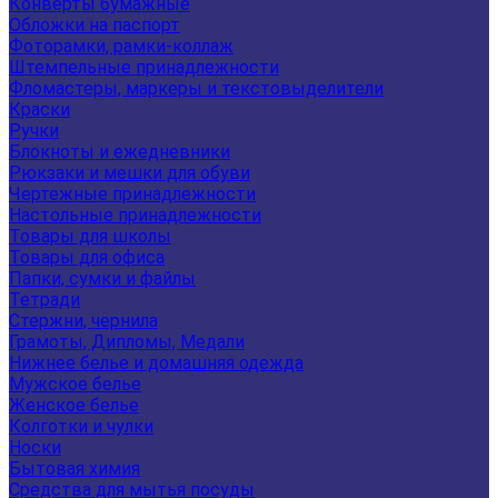
Конверты бумажные
Обложки на паспорт
Фоторамки, рамки-коллаж
Штемпельные принадлежности
Фломастеры, маркеры и текстовыделители
Краски
Ручки
Блокноты и ежедневники
Рюкзаки и мешки для обуви
Чертежные принадлежности
Настольные принадлежности
Товары для школы
Товары для офиса
Папки, сумки и файлы
Тетради
Стержни, чернила
Грамоты, Дипломы, Медали
Нижнее белье и домашняя одежда
Мужское белье
Женское белье
Колготки и чулки
Носки
Бытовая химия
Средства для мытья посуды