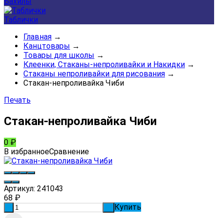
Бахилы
Таблички
Главная
→
Канцтовары
→
Товары для школы
→
Клеенки, Стаканы-непроливайки и Накидки
→
Стаканы непроливайки для рисования
→
Стакан-непроливайка Чиби
Печать
Стакан-непроливайка Чиби
0
₽
В избранное
Сравнение
Артикул:
241043
68
₽
Купить
-
+