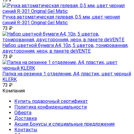
Ручка автоматическая гелевая, 0,5 мм, цвет чернил
синий R-301 Original Gel Matic
73
₽
Набор цветной бумаги А4, 10л, 5 цветов, тонированная,
двусторонняя, неон, в пакете deVENTE
73
₽
Папка на резинке 1 отделение, А4, пластик, цвет черный
KLERK
73
₽
Компания
Купить подарочный сертификат
Политика конфиденциальности
Оферта
Доставка
Акции Бонусы и специальные предложения
Контакты