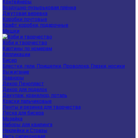
Контейнеры
Воздушно-пузырьковая плёнка
Джутовая веревка
Коробки почтовые
Крафт коробки, подарочные
Мешки
Хоби и творчество
Картины по номерам
Аппликации
Бисер
Блестки, гели, Прищепки, Проволока, Глазки, носики
Выжигание
Гравюры
Декор Пенопласт
Декор для поделок
Декупаж, кракелюр, поталь
Краски пальчиковые
Ленты и резинка для творчества
Леска для бисера
Мозайка
Наборы для квилинга
Наклейки и Стразы
Нить силиконовая