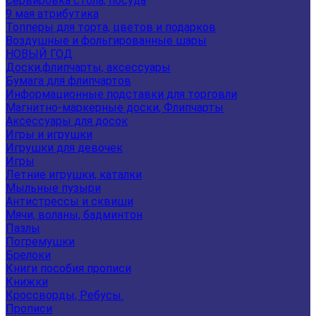
Сервировка стола, посуда
9 мая атрибутика
Топперы для торта, цветов и подарков
Воздушные и фольгированные шары
НОВЫЙ ГОД
Доски,флипчарты, аксессуары
Бумага для флипчартов
Информационные подставки для торговли
Магнитно-маркерные доски, Флипчарты
Аксессуары для досок
Игры и игрушки
Игрушки для девочек
Игры
Летние игрушки, каталки
Мыльные пузыри
Антистрессы и сквиши
Мячи, воланы, бадминтон
Пазлы
Погремушки
Брелоки
Книги пособия прописи
Книжки
Кроссворды, Ребусы.
Прописи