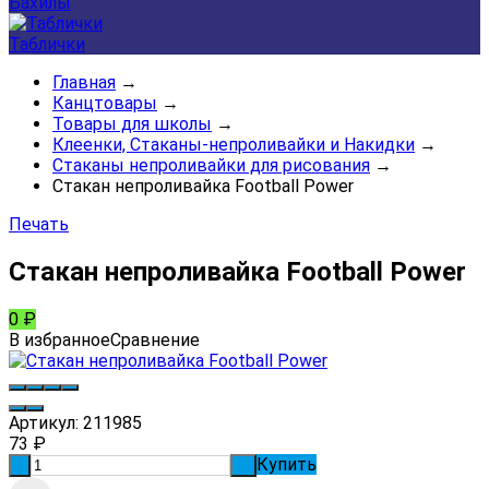
Бахилы
Таблички
Главная
→
Канцтовары
→
Товары для школы
→
Клеенки, Стаканы-непроливайки и Накидки
→
Стаканы непроливайки для рисования
→
Стакан непроливайка Football Power
Печать
Стакан непроливайка Football Power
0
₽
В избранное
Сравнение
Артикул:
211985
73
₽
Купить
-
+