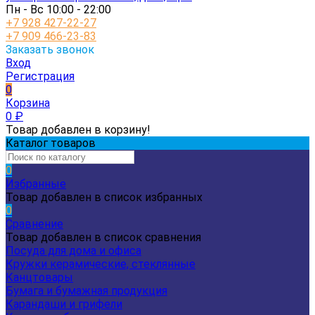
Пн - Вс 10:00 - 22:00
+7 928 427-22-27
+7 909 466-23-83
Заказать звонок
Вход
Регистрация
0
Корзина
0
₽
Товар добавлен в корзину!
Каталог товаров
0
Избранные
Товар добавлен в список избранных
0
Сравнение
Товар добавлен в список сравнения
Посуда для дома и офиса
Кружки керамические, стеклянные
Канцтовары
Бумага и бумажная продукция
Карандаши и грифели