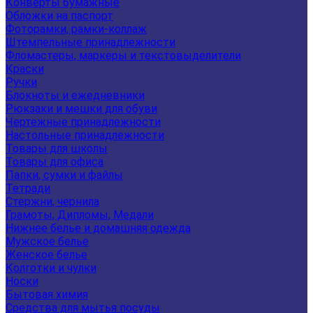
Конверты бумажные
Обложки на паспорт
Фоторамки, рамки-коллаж
Штемпельные принадлежности
Фломастеры, маркеры и текстовыделители
Краски
Ручки
Блокноты и ежедневники
Рюкзаки и мешки для обуви
Чертежные принадлежности
Настольные принадлежности
Товары для школы
Товары для офиса
Папки, сумки и файлы
Тетради
Стержни, чернила
Грамоты, Дипломы, Медали
Нижнее белье и домашняя одежда
Мужское белье
Женское белье
Колготки и чулки
Носки
Бытовая химия
Средства для мытья посуды