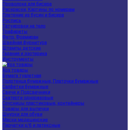
Проволока для бисера
Раскраски, Картины по номерам
Плетение из бусин и бисера
Роспись
Татуировки на тело
Трафареты
Фетр, Фоамиран
Швейная фурнитура
Штампы детские
Гадания и эзотерика
Инструменты
Хоз товары
Бумага туалетная
Полотенца бумажные, Платочки бумажные
Салфетки бумажные
Свечи и Подсвечники
Скатерти одноразовые
Соусницы пластиковые, контейнеры
Товары для выпечки
Шнурки для обуви
Маски медецинские
Перчатки х/б и латексные