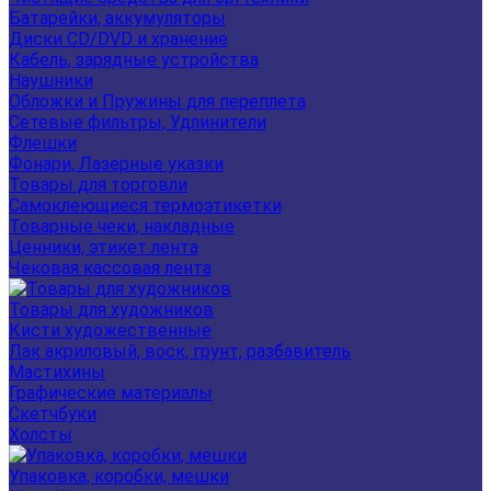
Батарейки, аккумуляторы
Диски CD/DVD и хранение
Кабель, зарядные устройства
Наушники
Обложки и Пружины для переплета
Сетевые фильтры, Удлинители
Флешки
Фонари, Лазерные указки
Товары для торговли
Самоклеющиеся термоэтикетки
Товарные чеки, накладные
Ценники, этикет лента
Чековая кассовая лента
Товары для художников
Кисти художественные
Лак акриловый, воск, грунт, разбавитель
Мастихины
Графические материалы
Скетчбуки
Холсты
Упаковка, коробки, мешки