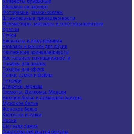
Конверты бумажные
Обложки на паспорт
Фоторамки, рамки-коллаж
Штемпельные принадлежности
Фломастеры, маркеры и текстовыделители
Краски
Ручки
Блокноты и ежедневники
Рюкзаки и мешки для обуви
Чертежные принадлежности
Настольные принадлежности
Товары для школы
Товары для офиса
Папки, сумки и файлы
Тетради
Стержни, чернила
Грамоты, Дипломы, Медали
Нижнее белье и домашняя одежда
Мужское белье
Женское белье
Колготки и чулки
Носки
Бытовая химия
Средства для мытья посуды