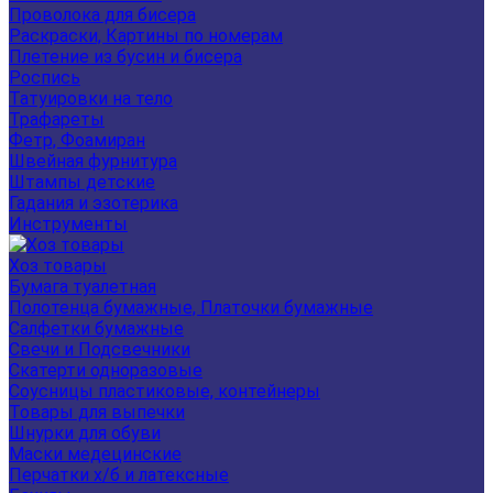
Проволока для бисера
Раскраски, Картины по номерам
Плетение из бусин и бисера
Роспись
Татуировки на тело
Трафареты
Фетр, Фоамиран
Швейная фурнитура
Штампы детские
Гадания и эзотерика
Инструменты
Хоз товары
Бумага туалетная
Полотенца бумажные, Платочки бумажные
Салфетки бумажные
Свечи и Подсвечники
Скатерти одноразовые
Соусницы пластиковые, контейнеры
Товары для выпечки
Шнурки для обуви
Маски медецинские
Перчатки х/б и латексные