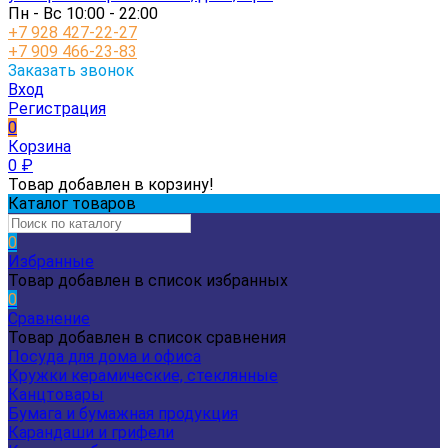
Пн - Вс 10:00 - 22:00
+7 928 427-22-27
+7 909 466-23-83
Заказать звонок
Вход
Регистрация
0
Корзина
0
₽
Товар добавлен в корзину!
Каталог товаров
0
Избранные
Товар добавлен в список избранных
0
Сравнение
Товар добавлен в список сравнения
Посуда для дома и офиса
Кружки керамические, стеклянные
Канцтовары
Бумага и бумажная продукция
Карандаши и грифели