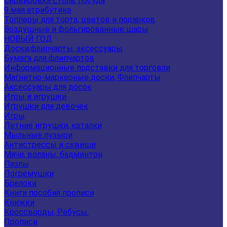
Сервировка стола, посуда
9 мая атрибутика
Топперы для торта, цветов и подарков
Воздушные и фольгированные шары
НОВЫЙ ГОД
Доски,флипчарты, аксессуары
Бумага для флипчартов
Информационные подставки для торговли
Магнитно-маркерные доски, Флипчарты
Аксессуары для досок
Игры и игрушки
Игрушки для девочек
Игры
Летние игрушки, каталки
Мыльные пузыри
Антистрессы и сквиши
Мячи, воланы, бадминтон
Пазлы
Погремушки
Брелоки
Книги пособия прописи
Книжки
Кроссворды, Ребусы.
Прописи