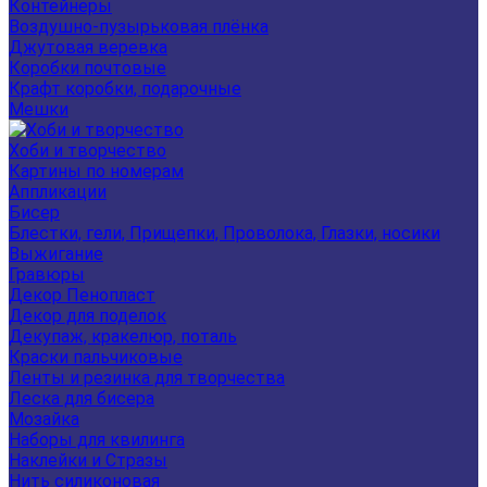
Контейнеры
Воздушно-пузырьковая плёнка
Джутовая веревка
Коробки почтовые
Крафт коробки, подарочные
Мешки
Хоби и творчество
Картины по номерам
Аппликации
Бисер
Блестки, гели, Прищепки, Проволока, Глазки, носики
Выжигание
Гравюры
Декор Пенопласт
Декор для поделок
Декупаж, кракелюр, поталь
Краски пальчиковые
Ленты и резинка для творчества
Леска для бисера
Мозайка
Наборы для квилинга
Наклейки и Стразы
Нить силиконовая