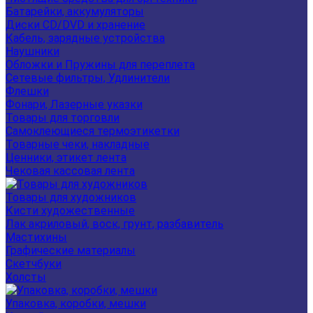
Батарейки, аккумуляторы
Диски CD/DVD и хранение
Кабель, зарядные устройства
Наушники
Обложки и Пружины для переплета
Сетевые фильтры, Удлинители
Флешки
Фонари, Лазерные указки
Товары для торговли
Самоклеющиеся термоэтикетки
Товарные чеки, накладные
Ценники, этикет лента
Чековая кассовая лента
Товары для художников
Кисти художественные
Лак акриловый, воск, грунт, разбавитель
Мастихины
Графические материалы
Скетчбуки
Холсты
Упаковка, коробки, мешки