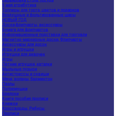
Сервировка стола, посуда
9 мая атрибутика
Топперы для торта, цветов и подарков
Воздушные и фольгированные шары
НОВЫЙ ГОД
Доски,флипчарты, аксессуары
Бумага для флипчартов
Информационные подставки для торговли
Магнитно-маркерные доски, Флипчарты
Аксессуары для досок
Игры и игрушки
Игрушки для девочек
Игры
Летние игрушки, каталки
Мыльные пузыри
Антистрессы и сквиши
Мячи, воланы, бадминтон
Пазлы
Погремушки
Брелоки
Книги пособия прописи
Книжки
Кроссворды, Ребусы.
Прописи