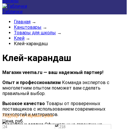
Бахилы
Таблички
Главная
→
Канцтовары
→
Товары для школы
→
Клей
→
Клей-карандаш
Клей-карандаш
Магазин veema.ru — ваш надежный партнер!
Опыт и профессионализм
Команда экспертов с
многолетним опытом поможет вам сделать
правильный выбор.
Высокое качество
Товары от проверенных
поставщиков с использованием современных
технологий и материалов.
Подбор по параметрам
Цена,
руб.
Гарантии и сервис
Официальные гарантии на
—