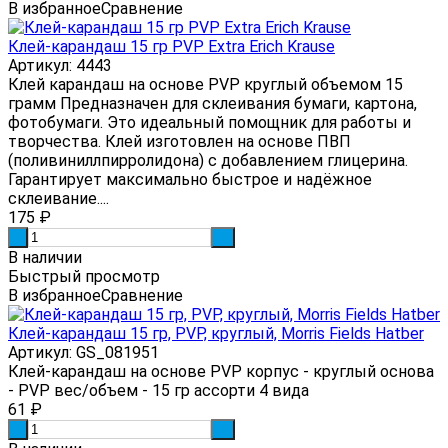
В избранное
Сравнение
Клей-карандаш 15 гр PVP Extra Erich Krause
Артикул: 4443
Клей карандаш на основе PVP круглый объемом 15
грамм Предназначен для склеивания бумаги, картона,
фотобумаги. Это идеальный помощник для работы и
творчества. Клей изготовлен на основе ПВП
(поливиниллпирролидона) с добавлением глицерина.
Гарантирует максимально быстрое и надёжное
склеивание....
175
₽
-
+
В наличии
Быстрый просмотр
В избранное
Сравнение
Клей-карандаш 15 гр, PVP, круглый, Morris Fields Hatber
Артикул: GS_081951
Клей-карандаш на основе PVP корпус - круглый основа
- PVP вес/объем - 15 гр ассорти 4 вида
61
₽
-
+