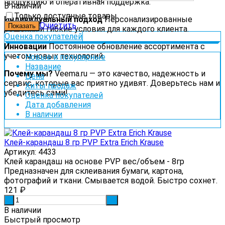
продукцию и оперативная поддержка.
В наличии
Только доступные товары
Индивидуальный подход
Персонализированные
Очистить
решения и гибкие условия для каждого клиента.
Оценка покупателей
Инновации
Постоянное обновление ассортимента с
учетом новых технологий.
Новые и популярные
Название
Почему мы?
Veema.ru — это качество, надежность и
Цена
сервис, которые вас приятно удивят. Доверьтесь нам и
Хиты продаж
убедитесь сами!
Оценка покупателей
Дата добавления
В наличии
Клей-карандаш 8 гр PVP Extra Erich Krause
Артикул: 4433
Клей карандаш на основе PVP вес/объем - 8гр
Предназначен для склеивания бумаги, картона,
фотографий и ткани. Смывается водой. Быстро сохнет.
121
₽
-
+
В наличии
Быстрый просмотр