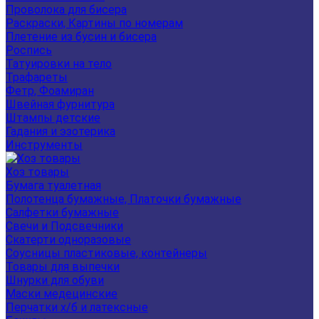
Проволока для бисера
Раскраски, Картины по номерам
Плетение из бусин и бисера
Роспись
Татуировки на тело
Трафареты
Фетр, Фоамиран
Швейная фурнитура
Штампы детские
Гадания и эзотерика
Инструменты
Хоз товары
Бумага туалетная
Полотенца бумажные, Платочки бумажные
Салфетки бумажные
Свечи и Подсвечники
Скатерти одноразовые
Соусницы пластиковые, контейнеры
Товары для выпечки
Шнурки для обуви
Маски медецинские
Перчатки х/б и латексные