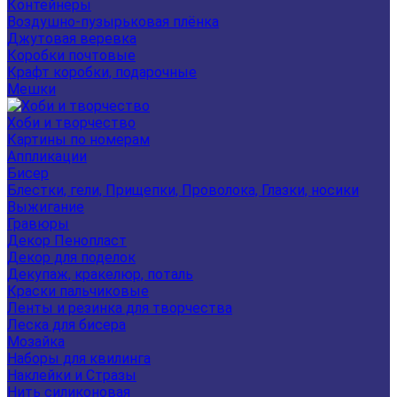
Контейнеры
Воздушно-пузырьковая плёнка
Джутовая веревка
Коробки почтовые
Крафт коробки, подарочные
Мешки
Хоби и творчество
Картины по номерам
Аппликации
Бисер
Блестки, гели, Прищепки, Проволока, Глазки, носики
Выжигание
Гравюры
Декор Пенопласт
Декор для поделок
Декупаж, кракелюр, поталь
Краски пальчиковые
Ленты и резинка для творчества
Леска для бисера
Мозайка
Наборы для квилинга
Наклейки и Стразы
Нить силиконовая