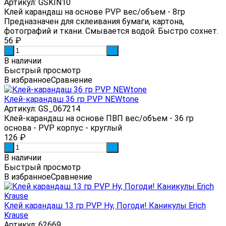
Артикул: GSKIN10
Клей карандаш на основе PVP вес/объем - 8гр
Предназначен для склеивания бумаги, картона,
фотографий и ткани. Смывается водой. Быстро сохнет.
56
₽
-
+
В наличии
Быстрый просмотр
В избранное
Сравнение
Клей-карандаш 36 гр PVP NEWtone
Артикул: GS_067214
Клей-карандаш на основе ПВП вес/объем - 36 гр
основа - PVP корпус - круглый
126
₽
-
+
В наличии
Быстрый просмотр
В избранное
Сравнение
Клей карандаш 13 гр PVP Ну, Погоди! Каникулы Erich
Krause
Артикул: 62669