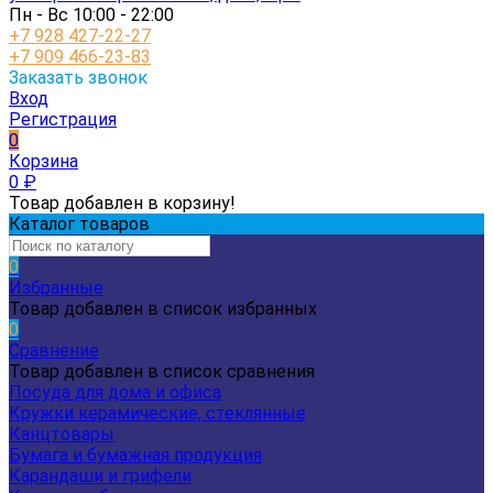
Пн - Вс 10:00 - 22:00
+7 928 427-22-27
+7 909 466-23-83
Заказать звонок
Вход
Регистрация
0
Корзина
0
₽
Товар добавлен в корзину!
Каталог товаров
0
Избранные
Товар добавлен в список избранных
0
Сравнение
Товар добавлен в список сравнения
Посуда для дома и офиса
Кружки керамические, стеклянные
Канцтовары
Бумага и бумажная продукция
Карандаши и грифели