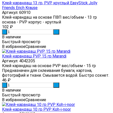
Клей-карандаш 13 гр, PVP, круглый EasyStick Jolly
Friends Erich Krause
Артикул: 60910
Клей-карандаш на основе ПВП вес/объем - 13 гр
основа - PVP корпус - круглый
102
₽
-
+
В наличии
Быстрый просмотр
В избранное
Сравнение
Клей-карандаш PVP 15 гр Marandi
Артикул: 4042205
Клей карандаш на основе PVP вес/объем - 15 гр
Предназначен для склеивания бумаги, картона,
фотографий и ткани. Смывается водой. Быстро сохнет.
46
₽
-
+
В наличии
Быстрый просмотр
В избранное
Сравнение
Клей-карандаш 10 гр PVP Koh-i-noor