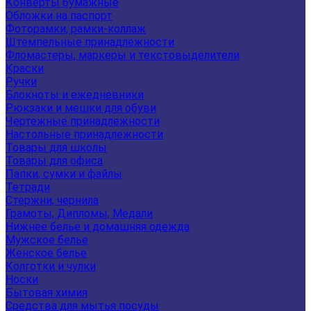
Конверты бумажные
Обложки на паспорт
Фоторамки, рамки-коллаж
Штемпельные принадлежности
Фломастеры, маркеры и текстовыделители
Краски
Ручки
Блокноты и ежедневники
Рюкзаки и мешки для обуви
Чертежные принадлежности
Настольные принадлежности
Товары для школы
Товары для офиса
Папки, сумки и файлы
Тетради
Стержни, чернила
Грамоты, Дипломы, Медали
Нижнее белье и домашняя одежда
Мужское белье
Женское белье
Колготки и чулки
Носки
Бытовая химия
Средства для мытья посуды