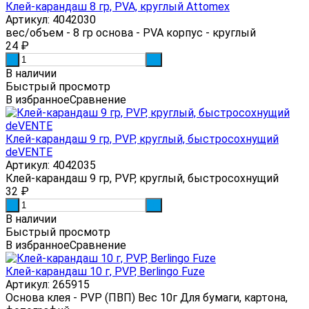
Клей-карандаш 8 гр, PVA, круглый Attomex
Артикул: 4042030
вес/объем - 8 гр основа - PVA корпус - круглый
24
₽
-
+
В наличии
Быстрый просмотр
В избранное
Сравнение
Клей-карандаш 9 гр, PVP, круглый, быстросохнущий
deVENTE
Артикул: 4042035
Клей-карандаш 9 гр, PVP, круглый, быстросохнущий
32
₽
-
+
В наличии
Быстрый просмотр
В избранное
Сравнение
Клей-карандаш 10 г, PVP, Berlingo Fuze
Артикул: 265915
Основа клея - PVP (ПВП) Вес 10г Для бумаги, картона,