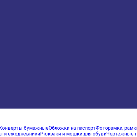
Конверты бумажные
Обложки на паспорт
Фоторамки, рамк
ы и ежедневники
Рюкзаки и мешки для обуви
Чертежные 