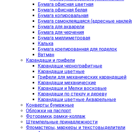
Бумага офисная цветная
Бумага офисная белая
Бумага копировальная
Бумага самоклеящаяся (адресные наклей
Бумага для акварели
Бумага для черчения
Бумага миллиметровая
Калька
Бумага крепированная для поделок
Ватман
Карандаши и грифели
Карандаши чернографитные
Карандаши цветные
Грифели для механических карандашей
Карандаши механические
Карандаши и Мелки восковые
Карандаши по стеклу и дереву
Карандаши цветные Акварельные
Конверты бумажные
Обложки на паспорт
Фоторамки, рамки-коллаж
Штемпельные принадлежности
Фломастеры, маркеры и текстовыделители