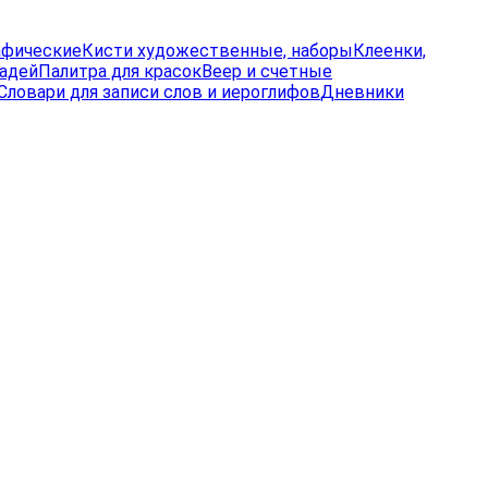
афические
Кисти художественные, наборы
Клеенки,
радей
Палитра для красок
Веер и счетные
Словари для записи слов и иероглифов
Дневники