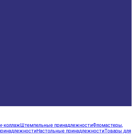
и-коллаж
Штемпельные принадлежности
Фломастеры,
принадлежности
Настольные принадлежности
Товары для