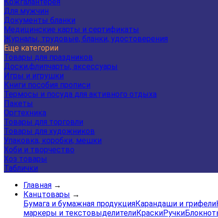
Кожгалантерея
Для мужчин
Документы бланки
Медицинские карты и сертификаты
Журналы, трудовые, бланки, удостоверения
Еще категории
Товары для праздников
Доски,флипчарты, аксессуары
Игры и игрушки
Книги пособия прописи
Термосы и посуда для активного отдыха
Пакеты
Оргтехника
Товары для торговли
Товары для художников
Упаковка, коробки, мешки
Хоби и творчество
Хоз товары
Таблички
Главная
→
Канцтовары
→
Бумага и бумажная продукция
Карандаши и грифели
маркеры и текстовыделители
Краски
Ручки
Блокнот