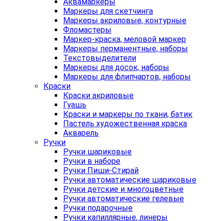
Аквамаркеры
Маркеры для скетчинга
Маркеры акриловые, контурные
Фломастеры
Маркер-краска, меловой маркер
Маркеры перманентные, наборы
Текстовыделители
Маркеры для досок, наборы
Маркеры для флипчартов, наборы
Краски
Краски акриловые
Гуашь
Краски и маркеры по ткани, батик
Пастель художественная краска
Акварель
Ручки
Ручки шариковые
Ручки в наборе
Ручки Пиши-Стирай
Ручки автоматические шариковые
Ручки детские и многоцветные
Ручки автоматические гелевые
Ручки подарочные
Ручки капиллярные, линеры