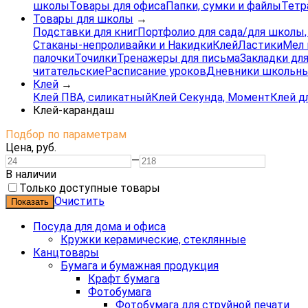
школы
Товары для офиса
Папки, сумки и файлы
Тетр
Товары для школы
→
Подставки для книг
Портфолио для сада/для школы
Стаканы-непроливайки и Накидки
Клей
Ластики
Мел 
палочки
Точилки
Тренажеры для письма
Закладки для
читательские
Расписание уроков
Дневники школьны
Клей
→
Клей ПВА, силикатный
Клей Секунда, Момент
Клей д
Клей-карандаш
Подбор по параметрам
Цена,
руб.
—
В наличии
Только доступные товары
Очистить
Посуда для дома и офиса
Кружки керамические, стеклянные
Канцтовары
Бумага и бумажная продукция
Крафт бумага
Фотобумага
Фотобумага для струйной печати