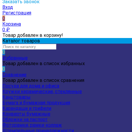
Заказать звонок
Вход
Регистрация
0
Корзина
0
₽
Товар добавлен в корзину!
Каталог товаров
0
Избранные
Товар добавлен в список избранных
0
Сравнение
Товар добавлен в список сравнения
Посуда для дома и офиса
Кружки керамические, стеклянные
Канцтовары
Бумага и бумажная продукция
Карандаши и грифели
Конверты бумажные
Обложки на паспорт
Фоторамки, рамки-коллаж
Штемпельные принадлежности