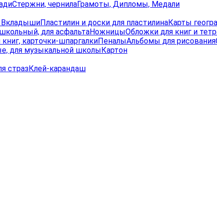
ади
Стержни, чернила
Грамоты, Дипломы, Медали
, Вкладыши
Пластилин и доски для пластилина
Карты геогр
школьный, для асфальта
Ножницы
Обложки для книг и тет
 книг, карточки-шпаргалки
Пеналы
Альбомы для рисования
е, для музыкальной школы
Картон
ля страз
Клей-карандаш