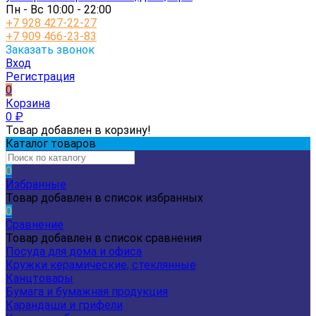
Пн - Вс 10:00 - 22:00
+7 928 427-22-27
+7 909 466-23-83
Заказать звонок
Вход
Регистрация
0
Корзина
0
₽
Товар добавлен в корзину!
Каталог товаров
0
Избранные
Товар добавлен в список избранных
0
Сравнение
Товар добавлен в список сравнения
Посуда для дома и офиса
Кружки керамические, стеклянные
Канцтовары
Бумага и бумажная продукция
Карандаши и грифели