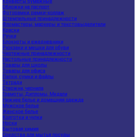
Конверты бумажные
Обложки на паспорт
Фоторамки, рамки-коллаж
Штемпельные принадлежности
Фломастеры, маркеры и текстовыделители
Краски
Ручки
Блокноты и ежедневники
Рюкзаки и мешки для обуви
Чертежные принадлежности
Настольные принадлежности
Товары для школы
Товары для офиса
Папки, сумки и файлы
Тетради
Стержни, чернила
Грамоты, Дипломы, Медали
Нижнее белье и домашняя одежда
Мужское белье
Женское белье
Колготки и чулки
Носки
Бытовая химия
Средства для мытья посуды