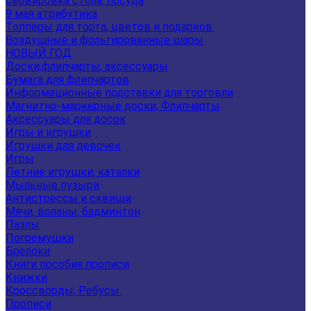
Сервировка стола, посуда
9 мая атрибутика
Топперы для торта, цветов и подарков
Воздушные и фольгированные шары
НОВЫЙ ГОД
Доски,флипчарты, аксессуары
Бумага для флипчартов
Информационные подставки для торговли
Магнитно-маркерные доски, Флипчарты
Аксессуары для досок
Игры и игрушки
Игрушки для девочек
Игры
Летние игрушки, каталки
Мыльные пузыри
Антистрессы и сквиши
Мячи, воланы, бадминтон
Пазлы
Погремушки
Брелоки
Книги пособия прописи
Книжки
Кроссворды, Ребусы.
Прописи