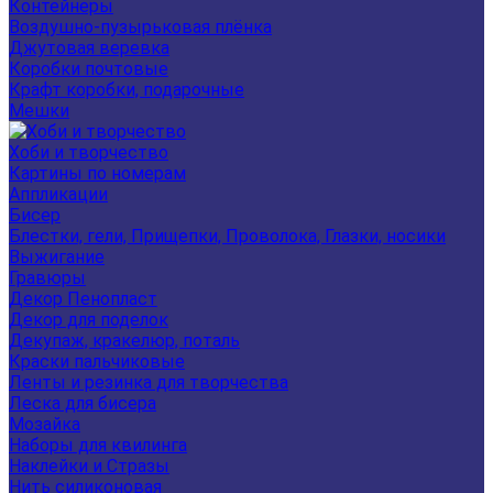
Контейнеры
Воздушно-пузырьковая плёнка
Джутовая веревка
Коробки почтовые
Крафт коробки, подарочные
Мешки
Хоби и творчество
Картины по номерам
Аппликации
Бисер
Блестки, гели, Прищепки, Проволока, Глазки, носики
Выжигание
Гравюры
Декор Пенопласт
Декор для поделок
Декупаж, кракелюр, поталь
Краски пальчиковые
Ленты и резинка для творчества
Леска для бисера
Мозайка
Наборы для квилинга
Наклейки и Стразы
Нить силиконовая