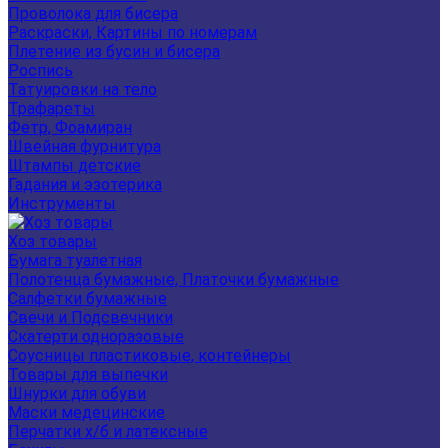
Проволока для бисера
Раскраски, Картины по номерам
Плетение из бусин и бисера
Роспись
Татуировки на тело
Трафареты
Фетр, Фоамиран
Швейная фурнитура
Штампы детские
Гадания и эзотерика
Инструменты
Хоз товары
Бумага туалетная
Полотенца бумажные, Платочки бумажные
Салфетки бумажные
Свечи и Подсвечники
Скатерти одноразовые
Соусницы пластиковые, контейнеры
Товары для выпечки
Шнурки для обуви
Маски медецинские
Перчатки х/б и латексные