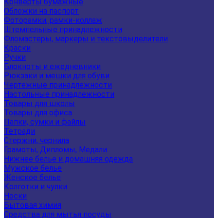
Конверты бумажные
Обложки на паспорт
Фоторамки, рамки-коллаж
Штемпельные принадлежности
Фломастеры, маркеры и текстовыделители
Краски
Ручки
Блокноты и ежедневники
Рюкзаки и мешки для обуви
Чертежные принадлежности
Настольные принадлежности
Товары для школы
Товары для офиса
Папки, сумки и файлы
Тетради
Стержни, чернила
Грамоты, Дипломы, Медали
Нижнее белье и домашняя одежда
Мужское белье
Женское белье
Колготки и чулки
Носки
Бытовая химия
Средства для мытья посуды