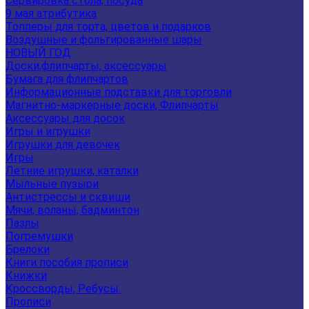
Сервировка стола, посуда
9 мая атрибутика
Топперы для торта, цветов и подарков
Воздушные и фольгированные шары
НОВЫЙ ГОД
Доски,флипчарты, аксессуары
Бумага для флипчартов
Информационные подставки для торговли
Магнитно-маркерные доски, Флипчарты
Аксессуары для досок
Игры и игрушки
Игрушки для девочек
Игры
Летние игрушки, каталки
Мыльные пузыри
Антистрессы и сквиши
Мячи, воланы, бадминтон
Пазлы
Погремушки
Брелоки
Книги пособия прописи
Книжки
Кроссворды, Ребусы.
Прописи