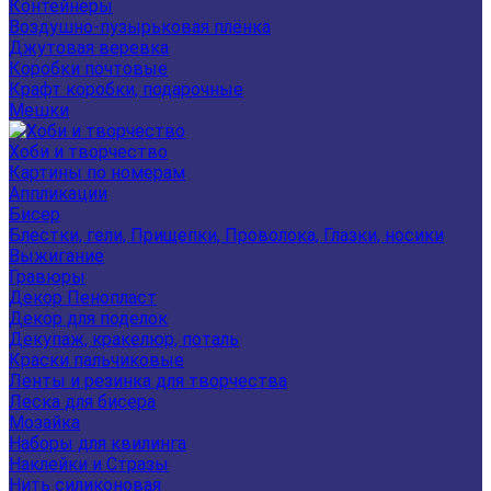
Контейнеры
Воздушно-пузырьковая плёнка
Джутовая веревка
Коробки почтовые
Крафт коробки, подарочные
Мешки
Хоби и творчество
Картины по номерам
Аппликации
Бисер
Блестки, гели, Прищепки, Проволока, Глазки, носики
Выжигание
Гравюры
Декор Пенопласт
Декор для поделок
Декупаж, кракелюр, поталь
Краски пальчиковые
Ленты и резинка для творчества
Леска для бисера
Мозайка
Наборы для квилинга
Наклейки и Стразы
Нить силиконовая