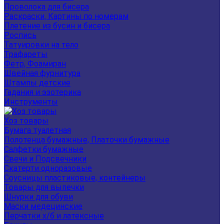
Проволока для бисера
Раскраски, Картины по номерам
Плетение из бусин и бисера
Роспись
Татуировки на тело
Трафареты
Фетр, Фоамиран
Швейная фурнитура
Штампы детские
Гадания и эзотерика
Инструменты
Хоз товары
Бумага туалетная
Полотенца бумажные, Платочки бумажные
Салфетки бумажные
Свечи и Подсвечники
Скатерти одноразовые
Соусницы пластиковые, контейнеры
Товары для выпечки
Шнурки для обуви
Маски медецинские
Перчатки х/б и латексные