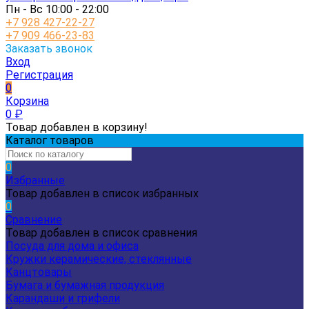
Пн - Вс 10:00 - 22:00
+7 928 427-22-27
+7 909 466-23-83
Заказать звонок
Вход
Регистрация
0
Корзина
0
₽
Товар добавлен в корзину!
Каталог товаров
0
Избранные
Товар добавлен в список избранных
0
Сравнение
Товар добавлен в список сравнения
Посуда для дома и офиса
Кружки керамические, стеклянные
Канцтовары
Бумага и бумажная продукция
Карандаши и грифели