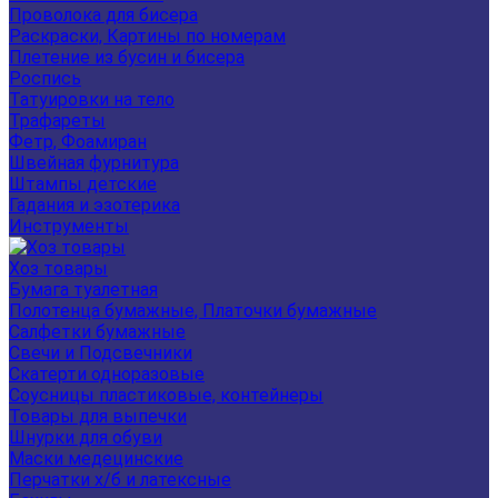
Проволока для бисера
Раскраски, Картины по номерам
Плетение из бусин и бисера
Роспись
Татуировки на тело
Трафареты
Фетр, Фоамиран
Швейная фурнитура
Штампы детские
Гадания и эзотерика
Инструменты
Хоз товары
Бумага туалетная
Полотенца бумажные, Платочки бумажные
Салфетки бумажные
Свечи и Подсвечники
Скатерти одноразовые
Соусницы пластиковые, контейнеры
Товары для выпечки
Шнурки для обуви
Маски медецинские
Перчатки х/б и латексные