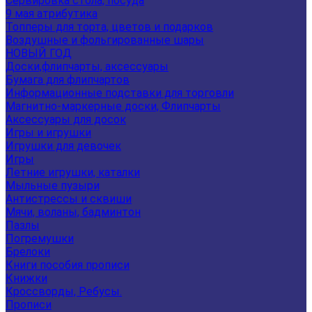
Сервировка стола, посуда
9 мая атрибутика
Топперы для торта, цветов и подарков
Воздушные и фольгированные шары
НОВЫЙ ГОД
Доски,флипчарты, аксессуары
Бумага для флипчартов
Информационные подставки для торговли
Магнитно-маркерные доски, Флипчарты
Аксессуары для досок
Игры и игрушки
Игрушки для девочек
Игры
Летние игрушки, каталки
Мыльные пузыри
Антистрессы и сквиши
Мячи, воланы, бадминтон
Пазлы
Погремушки
Брелоки
Книги пособия прописи
Книжки
Кроссворды, Ребусы.
Прописи