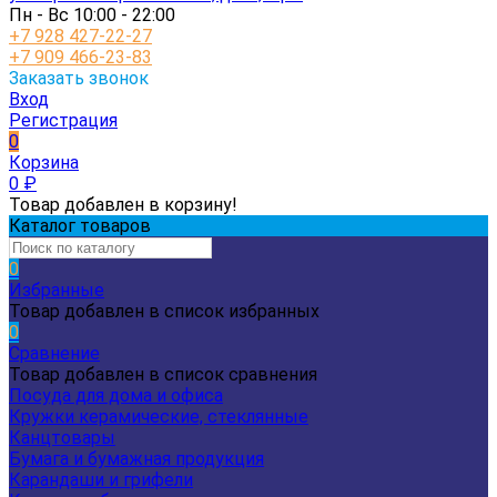
Пн - Вс 10:00 - 22:00
+7 928 427-22-27
+7 909 466-23-83
Заказать звонок
Вход
Регистрация
0
Корзина
0
₽
Товар добавлен в корзину!
Каталог товаров
0
Избранные
Товар добавлен в список избранных
0
Сравнение
Товар добавлен в список сравнения
Посуда для дома и офиса
Кружки керамические, стеклянные
Канцтовары
Бумага и бумажная продукция
Карандаши и грифели