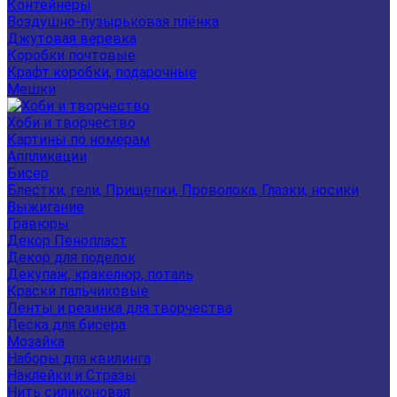
Контейнеры
Воздушно-пузырьковая плёнка
Джутовая веревка
Коробки почтовые
Крафт коробки, подарочные
Мешки
Хоби и творчество
Картины по номерам
Аппликации
Бисер
Блестки, гели, Прищепки, Проволока, Глазки, носики
Выжигание
Гравюры
Декор Пенопласт
Декор для поделок
Декупаж, кракелюр, поталь
Краски пальчиковые
Ленты и резинка для творчества
Леска для бисера
Мозайка
Наборы для квилинга
Наклейки и Стразы
Нить силиконовая