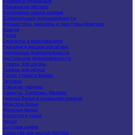
Конверты бумажные
Обложки на паспорт
Фоторамки, рамки-коллаж
Штемпельные принадлежности
Фломастеры, маркеры и текстовыделители
Краски
Ручки
Блокноты и ежедневники
Рюкзаки и мешки для обуви
Чертежные принадлежности
Настольные принадлежности
Товары для школы
Товары для офиса
Папки, сумки и файлы
Тетради
Стержни, чернила
Грамоты, Дипломы, Медали
Нижнее белье и домашняя одежда
Мужское белье
Женское белье
Колготки и чулки
Носки
Бытовая химия
Средства для мытья посуды