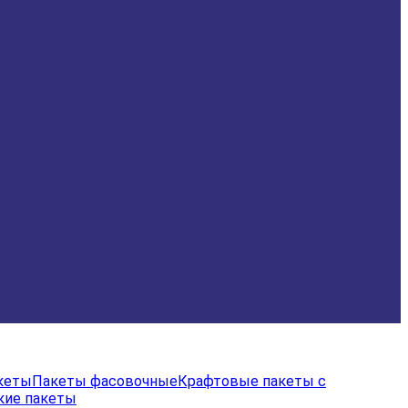
акеты
Пакеты фасовочные
Крафтовые пакеты с
кие пакеты