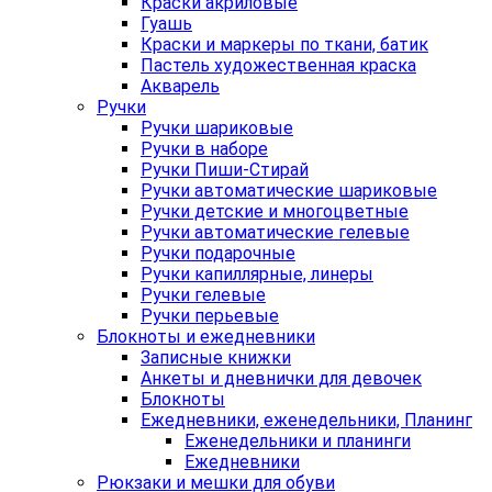
Краски акриловые
Гуашь
Краски и маркеры по ткани, батик
Пастель художественная краска
Акварель
Ручки
Ручки шариковые
Ручки в наборе
Ручки Пиши-Стирай
Ручки автоматические шариковые
Ручки детские и многоцветные
Ручки автоматические гелевые
Ручки подарочные
Ручки капиллярные, линеры
Ручки гелевые
Ручки перьевые
Блокноты и ежедневники
Записные книжки
Анкеты и дневнички для девочек
Блокноты
Ежедневники, еженедельники, Планинг
Еженедельники и планинги
Ежедневники
Рюкзаки и мешки для обуви