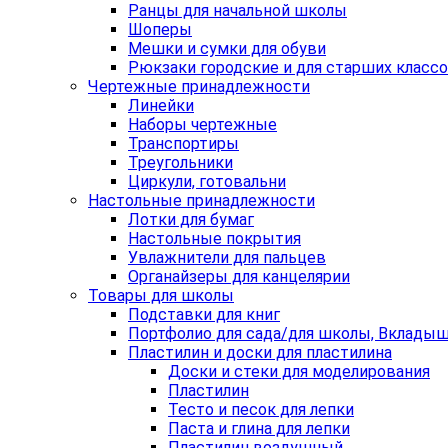
Ранцы для начальной школы
Шоперы
Мешки и сумки для обуви
Рюкзаки городские и для старших класс
Чертежные принадлежности
Линейки
Наборы чертежные
Транспортиры
Треугольники
Циркули, готовальни
Настольные принадлежности
Лотки для бумаг
Настольные покрытия
Увлажнители для пальцев
Органайзеры для канцелярии
Товары для школы
Подставки для книг
Портфолио для сада/для школы, Вклады
Пластилин и доски для пластилина
Доски и стеки для моделирования
Пластилин
Тесто и песок для лепки
Паста и глина для лепки
Пластилин воздушный