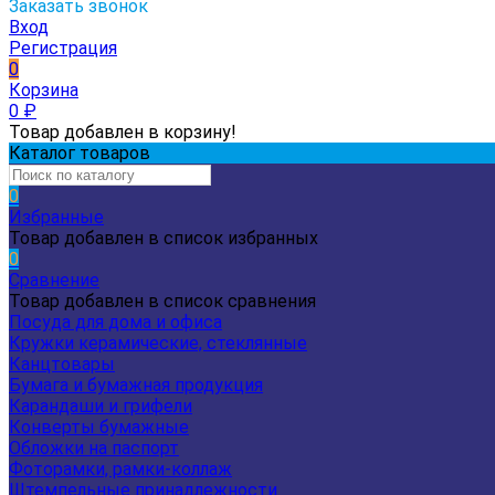
Заказать звонок
Вход
Регистрация
0
Корзина
0
₽
Товар добавлен в корзину!
Каталог товаров
0
Избранные
Товар добавлен в список избранных
0
Сравнение
Товар добавлен в список сравнения
Посуда для дома и офиса
Кружки керамические, стеклянные
Канцтовары
Бумага и бумажная продукция
Карандаши и грифели
Конверты бумажные
Обложки на паспорт
Фоторамки, рамки-коллаж
Штемпельные принадлежности