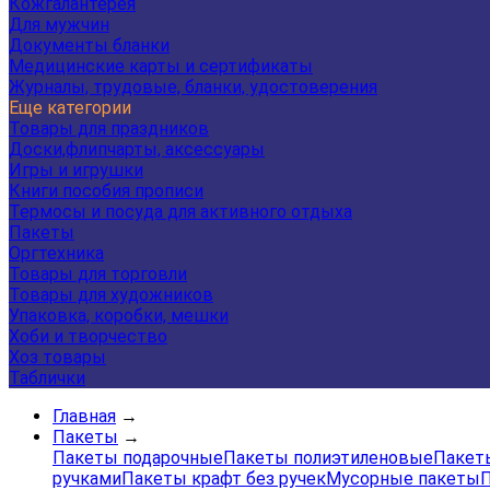
Кожгалантерея
Для мужчин
Документы бланки
Медицинские карты и сертификаты
Журналы, трудовые, бланки, удостоверения
Еще категории
Товары для праздников
Доски,флипчарты, аксессуары
Игры и игрушки
Книги пособия прописи
Термосы и посуда для активного отдыха
Пакеты
Оргтехника
Товары для торговли
Товары для художников
Упаковка, коробки, мешки
Хоби и творчество
Хоз товары
Таблички
Главная
→
Пакеты
→
Пакеты подарочные
Пакеты полиэтиленовые
Пакеты
ручками
Пакеты крафт без ручек
Мусорные пакеты
П