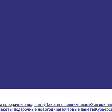
 прозрачные под ленту
Пакеты с липким слоем
Зип лок п
акеты подарочные новогодние
Почтовые пакеты
Курьерс