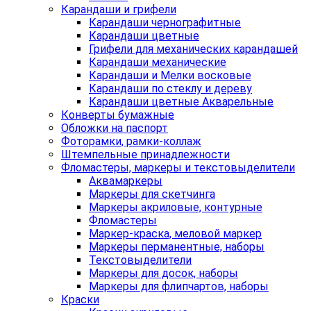
Карандаши и грифели
Карандаши чернографитные
Карандаши цветные
Грифели для механических карандашей
Карандаши механические
Карандаши и Мелки восковые
Карандаши по стеклу и дереву
Карандаши цветные Акварельные
Конверты бумажные
Обложки на паспорт
Фоторамки, рамки-коллаж
Штемпельные принадлежности
Фломастеры, маркеры и текстовыделители
Аквамаркеры
Маркеры для скетчинга
Маркеры акриловые, контурные
Фломастеры
Маркер-краска, меловой маркер
Маркеры перманентные, наборы
Текстовыделители
Маркеры для досок, наборы
Маркеры для флипчартов, наборы
Краски