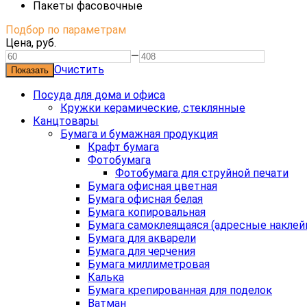
Пакеты фасовочные
Подбор по параметрам
Цена,
руб.
—
Очистить
Посуда для дома и офиса
Кружки керамические, стеклянные
Канцтовары
Бумага и бумажная продукция
Крафт бумага
Фотобумага
Фотобумага для струйной печати
Бумага офисная цветная
Бумага офисная белая
Бумага копировальная
Бумага самоклеящаяся (адресные наклей
Бумага для акварели
Бумага для черчения
Бумага миллиметровая
Калька
Бумага крепированная для поделок
Ватман