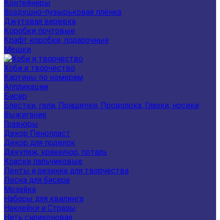
Контейнеры
Воздушно-пузырьковая плёнка
Джутовая веревка
Коробки почтовые
Крафт коробки, подарочные
Мешки
Хоби и творчество
Картины по номерам
Аппликации
Бисер
Блестки, гели, Прищепки, Проволока, Глазки, носики
Выжигание
Гравюры
Декор Пенопласт
Декор для поделок
Декупаж, кракелюр, поталь
Краски пальчиковые
Ленты и резинка для творчества
Леска для бисера
Мозайка
Наборы для квилинга
Наклейки и Стразы
Нить силиконовая