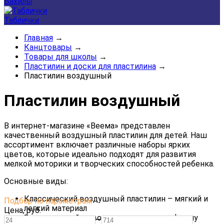
Бахилы
Таблички
Главная
→
Канцтовары
→
Товары для школы
→
Пластилин и доски для пластилина
→
Пластилин воздушный
Пластилин воздушный
В интернет-магазине «Веема» представлен
качественный воздушный пластилин для детей. Наш
ассортимент включает различные наборы ярких
цветов, которые идеально подходят для развития
мелкой моторики и творческих способностей ребенка.
Основные виды:
Классический воздушный пластилин – мягкий и
Подбор по параметрам
легкий материал
Цена,
руб.
Застывающий на воздухе – сохраняет форму
—