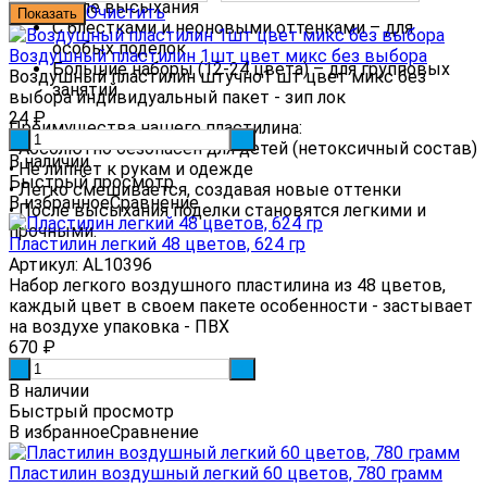
после высыхания
Очистить
С блестками и неоновыми оттенками – для
особых поделок
Воздушный пластилин 1шт цвет микс без выбора
Большие наборы (12-24 цвета) – для групповых
Воздушный пластилин штучно1 шт цвет микс без
занятий
выбора индивидуальный пакет - зип лок
24
₽
Преимущества нашего пластилина:
-
+
• Абсолютно безопасен для детей (нетоксичный состав)
В наличии
• Не липнет к рукам и одежде
Быстрый просмотр
• Легко смешивается, создавая новые оттенки
В избранное
Сравнение
• После высыхания поделки становятся легкими и
прочными.
Пластилин легкий 48 цветов, 624 гр
Артикул: AL10396
Набор легкого воздушного пластилина из 48 цветов,
каждый цвет в своем пакете особенности - застывает
на воздухе упаковка - ПВХ
670
₽
-
+
В наличии
Быстрый просмотр
В избранное
Сравнение
Пластилин воздушный легкий 60 цветов, 780 грамм