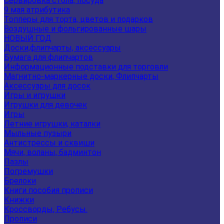
Сервировка стола, посуда
9 мая атрибутика
Топперы для торта, цветов и подарков
Воздушные и фольгированные шары
НОВЫЙ ГОД
Доски,флипчарты, аксессуары
Бумага для флипчартов
Информационные подставки для торговли
Магнитно-маркерные доски, Флипчарты
Аксессуары для досок
Игры и игрушки
Игрушки для девочек
Игры
Летние игрушки, каталки
Мыльные пузыри
Антистрессы и сквиши
Мячи, воланы, бадминтон
Пазлы
Погремушки
Брелоки
Книги пособия прописи
Книжки
Кроссворды, Ребусы.
Прописи