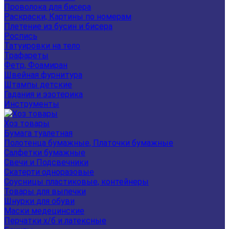
Проволока для бисера
Раскраски, Картины по номерам
Плетение из бусин и бисера
Роспись
Татуировки на тело
Трафареты
Фетр, Фоамиран
Швейная фурнитура
Штампы детские
Гадания и эзотерика
Инструменты
Хоз товары
Бумага туалетная
Полотенца бумажные, Платочки бумажные
Салфетки бумажные
Свечи и Подсвечники
Скатерти одноразовые
Соусницы пластиковые, контейнеры
Товары для выпечки
Шнурки для обуви
Маски медецинские
Перчатки х/б и латексные