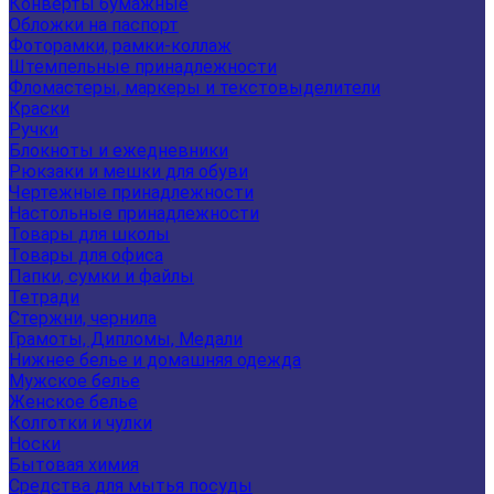
Конверты бумажные
Обложки на паспорт
Фоторамки, рамки-коллаж
Штемпельные принадлежности
Фломастеры, маркеры и текстовыделители
Краски
Ручки
Блокноты и ежедневники
Рюкзаки и мешки для обуви
Чертежные принадлежности
Настольные принадлежности
Товары для школы
Товары для офиса
Папки, сумки и файлы
Тетради
Стержни, чернила
Грамоты, Дипломы, Медали
Нижнее белье и домашняя одежда
Мужское белье
Женское белье
Колготки и чулки
Носки
Бытовая химия
Средства для мытья посуды