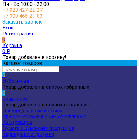
Пн - Вс 10:00 - 22:00
+7 928 427-22-27
+7 909 466-23-83
Заказать звонок
Вход
Регистрация
0
Корзина
0
₽
Товар добавлен в корзину!
Каталог товаров
0
Избранные
Товар добавлен в список избранных
0
Сравнение
Товар добавлен в список сравнения
Посуда для дома и офиса
Кружки керамические, стеклянные
Канцтовары
Бумага и бумажная продукция
Карандаши и грифели