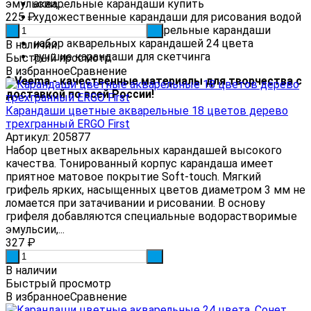
акварельные карандаши купить
эмульсии,...
художественные карандаши для рисования водой
225
₽
профессиональные акварельные карандаши
-
+
набор акварельных карандашей 24 цвета
В наличии
лучшие карандаши для скетчинга
Быстрый просмотр
В избранное
Сравнение
? Veema - качественные материалы для творчества с
доставкой по всей России!
Карандаши цветные акварельные 18 цветов дерево
трехгранный ERGO First
Артикул: 205877
Набор цветных акварельных карандашей высокого
качества. Тонированный корпус карандаша имеет
приятное матовое покрытие Soft-touch. Мягкий
грифель ярких, насыщенных цветов диаметром 3 мм не
ломается при затачивании и рисовании. В основу
грифеля добавляются специальные водорастворимые
эмульсии,...
327
₽
-
+
В наличии
Быстрый просмотр
В избранное
Сравнение