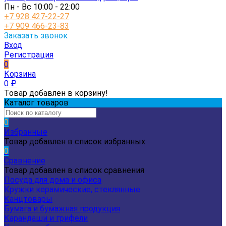
Пн - Вс 10:00 - 22:00
+7 928 427-22-27
+7 909 466-23-83
Заказать звонок
Вход
Регистрация
0
Корзина
0
₽
Товар добавлен в корзину!
Каталог товаров
0
Избранные
Товар добавлен в список избранных
0
Сравнение
Товар добавлен в список сравнения
Посуда для дома и офиса
Кружки керамические, стеклянные
Канцтовары
Бумага и бумажная продукция
Карандаши и грифели