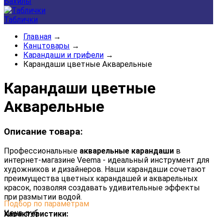
Бахилы
Таблички
Главная
→
Канцтовары
→
Карандаши и грифели
→
Карандаши цветные Акварельные
Карандаши цветные
Акварельные
Описание товара:
Профессиональные
акварельные карандаши
в
интернет-магазине Veema - идеальный инструмент для
художников и дизайнеров. Наши карандаши сочетают
преимущества цветных карандашей и акварельных
красок, позволяя создавать удивительные эффекты
при размытии водой.
Подбор по параметрам
Цена,
руб.
Характеристики: