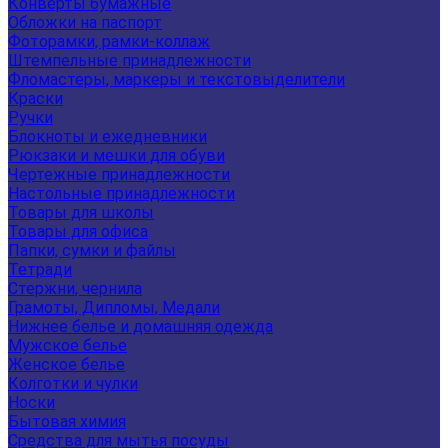
Конверты бумажные
Обложки на паспорт
Фоторамки, рамки-коллаж
Штемпельные принадлежности
Фломастеры, маркеры и текстовыделители
Краски
Ручки
Блокноты и ежедневники
Рюкзаки и мешки для обуви
Чертежные принадлежности
Настольные принадлежности
Товары для школы
Товары для офиса
Папки, сумки и файлы
Тетради
Стержни, чернила
Грамоты, Дипломы, Медали
Нижнее белье и домашняя одежда
Мужское белье
Женское белье
Колготки и чулки
Носки
Бытовая химия
Средства для мытья посуды