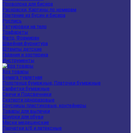
Проволока для бисера
Раскраски, Картины по номерам
Плетение из бусин и бисера
Роспись
Татуировки на тело
Трафареты
Фетр, Фоамиран
Швейная фурнитура
Штампы детские
Гадания и эзотерика
Инструменты
Хоз товары
Бумага туалетная
Полотенца бумажные, Платочки бумажные
Салфетки бумажные
Свечи и Подсвечники
Скатерти одноразовые
Соусницы пластиковые, контейнеры
Товары для выпечки
Шнурки для обуви
Маски медецинские
Перчатки х/б и латексные