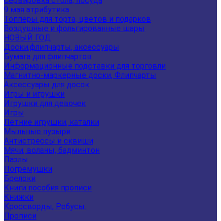
Сервировка стола, посуда
9 мая атрибутика
Топперы для торта, цветов и подарков
Воздушные и фольгированные шары
НОВЫЙ ГОД
Доски,флипчарты, аксессуары
Бумага для флипчартов
Информационные подставки для торговли
Магнитно-маркерные доски, Флипчарты
Аксессуары для досок
Игры и игрушки
Игрушки для девочек
Игры
Летние игрушки, каталки
Мыльные пузыри
Антистрессы и сквиши
Мячи, воланы, бадминтон
Пазлы
Погремушки
Брелоки
Книги пособия прописи
Книжки
Кроссворды, Ребусы.
Прописи