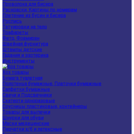
Проволока для бисера
Раскраски, Картины по номерам
Плетение из бусин и бисера
Роспись
Татуировки на тело
Трафареты
Фетр, Фоамиран
Швейная фурнитура
Штампы детские
Гадания и эзотерика
Инструменты
Хоз товары
Бумага туалетная
Полотенца бумажные, Платочки бумажные
Салфетки бумажные
Свечи и Подсвечники
Скатерти одноразовые
Соусницы пластиковые, контейнеры
Товары для выпечки
Шнурки для обуви
Маски медецинские
Перчатки х/б и латексные