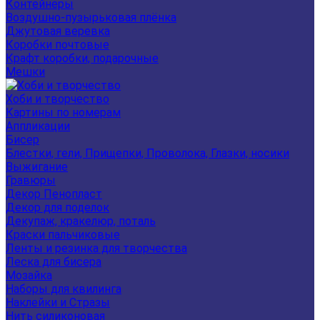
Контейнеры
Воздушно-пузырьковая плёнка
Джутовая веревка
Коробки почтовые
Крафт коробки, подарочные
Мешки
Хоби и творчество
Картины по номерам
Аппликации
Бисер
Блестки, гели, Прищепки, Проволока, Глазки, носики
Выжигание
Гравюры
Декор Пенопласт
Декор для поделок
Декупаж, кракелюр, поталь
Краски пальчиковые
Ленты и резинка для творчества
Леска для бисера
Мозайка
Наборы для квилинга
Наклейки и Стразы
Нить силиконовая