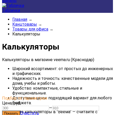
Бахилы
Таблички
Главная
→
Канцтовары
→
Товары для офиса
→
Калькуляторы
Калькуляторы
Калькуляторы в магазине veema.ru (Краснодар)
Широкий ассортимент: от простых до инженерных
и графических.
Надежность и точность: качественные модели для
дома, учебы и работы.
Удобство: компактные, стильные и
функциональные.
Доступные цены: подходящий вариант для любого
Подбор по параметрам
бюджета.
Цена,
руб.
—
Выбирайте калькуляторы в "Веема" — считайте с
Очистить