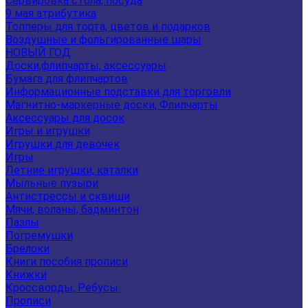
Сервировка стола, посуда
9 мая атрибутика
Топперы для торта, цветов и подарков
Воздушные и фольгированные шары
НОВЫЙ ГОД
Доски,флипчарты, аксессуары
Бумага для флипчартов
Информационные подставки для торговли
Магнитно-маркерные доски, Флипчарты
Аксессуары для досок
Игры и игрушки
Игрушки для девочек
Игры
Летние игрушки, каталки
Мыльные пузыри
Антистрессы и сквиши
Мячи, воланы, бадминтон
Пазлы
Погремушки
Брелоки
Книги пособия прописи
Книжки
Кроссворды, Ребусы.
Прописи