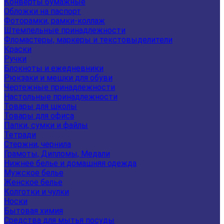
Конверты бумажные
Обложки на паспорт
Фоторамки, рамки-коллаж
Штемпельные принадлежности
Фломастеры, маркеры и текстовыделители
Краски
Ручки
Блокноты и ежедневники
Рюкзаки и мешки для обуви
Чертежные принадлежности
Настольные принадлежности
Товары для школы
Товары для офиса
Папки, сумки и файлы
Тетради
Стержни, чернила
Грамоты, Дипломы, Медали
Нижнее белье и домашняя одежда
Мужское белье
Женское белье
Колготки и чулки
Носки
Бытовая химия
Средства для мытья посуды