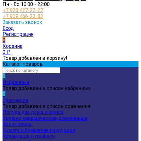
Пн - Вс 10:00 - 22:00
+7 928 427-22-27
+7 909 466-23-83
Заказать звонок
Вход
Регистрация
0
Корзина
0
₽
Товар добавлен в корзину!
Каталог товаров
0
Избранные
Товар добавлен в список избранных
0
Сравнение
Товар добавлен в список сравнения
Посуда для дома и офиса
Кружки керамические, стеклянные
Канцтовары
Бумага и бумажная продукция
Карандаши и грифели