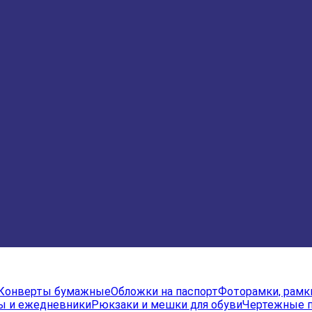
Конверты бумажные
Обложки на паспорт
Фоторамки, рамк
ы и ежедневники
Рюкзаки и мешки для обуви
Чертежные 