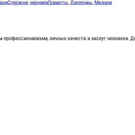
ади
Стержни, чернила
Грамоты, Дипломы, Медали
профессионализма, личных качеств и заслуг человека. До