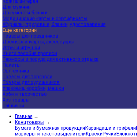
Кожгалантерея
Для мужчин
Документы бланки
Медицинские карты и сертификаты
Журналы, трудовые, бланки, удостоверения
Еще категории
Товары для праздников
Доски,флипчарты, аксессуары
Игры и игрушки
Книги пособия прописи
Термосы и посуда для активного отдыха
Пакеты
Оргтехника
Товары для торговли
Товары для художников
Упаковка, коробки, мешки
Хоби и творчество
Хоз товары
Таблички
Главная
→
Канцтовары
→
Бумага и бумажная продукция
Карандаши и грифели
маркеры и текстовыделители
Краски
Ручки
Блокнот