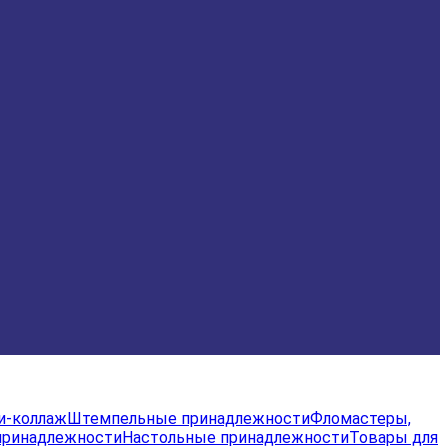
и-коллаж
Штемпельные принадлежности
Фломастеры,
принадлежности
Настольные принадлежности
Товары для