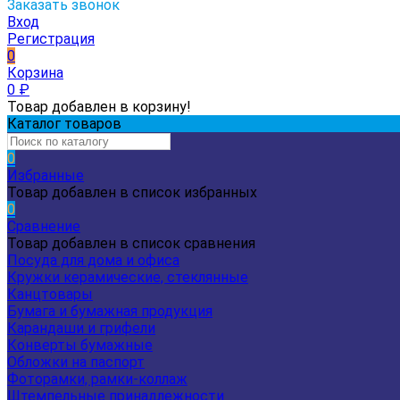
Заказать звонок
Вход
Регистрация
0
Корзина
0
₽
Товар добавлен в корзину!
Каталог товаров
0
Избранные
Товар добавлен в список избранных
0
Сравнение
Товар добавлен в список сравнения
Посуда для дома и офиса
Кружки керамические, стеклянные
Канцтовары
Бумага и бумажная продукция
Карандаши и грифели
Конверты бумажные
Обложки на паспорт
Фоторамки, рамки-коллаж
Штемпельные принадлежности