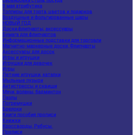
Сервировка стола, посуда
9 мая атрибутика
Топперы для торта, цветов и подарков
Воздушные и фольгированные шары
НОВЫЙ ГОД
Доски,флипчарты, аксессуары
Бумага для флипчартов
Информационные подставки для торговли
Магнитно-маркерные доски, Флипчарты
Аксессуары для досок
Игры и игрушки
Игрушки для девочек
Игры
Летние игрушки, каталки
Мыльные пузыри
Антистрессы и сквиши
Мячи, воланы, бадминтон
Пазлы
Погремушки
Брелоки
Книги пособия прописи
Книжки
Кроссворды, Ребусы.
Прописи