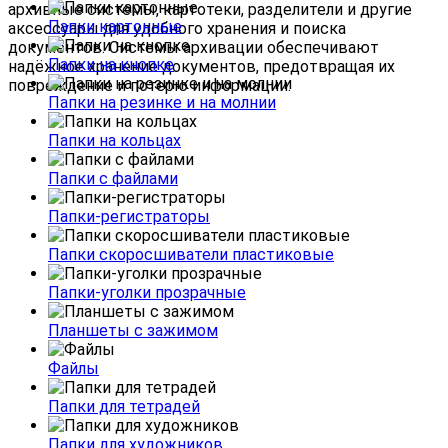
архивные
системы,
картотеки,
разделители
и
другие
Папки картонные
аксессуары
для
удобного
хранения
и
поиска
документов.
Системы
архивации
обеспечивают
Папки на кнопке
надёжное
хранение
документов,
предотвращая
их
повреждение
и
потерю
информации.
Папки на резинке и на молнии
Папки на кольцах
Папки с файлами
Папки-регистраторы
Папки скоросшиватели пластиковые
Папки-уголки прозрачные
Планшеты с зажимом
Файлы
Папки для тетрадей
Папки для художников