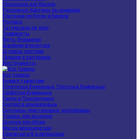
Проволока для бисера
Раскраски, Картины по номерам
Плетение из бусин и бисера
Роспись
Татуировки на тело
Трафареты
Фетр, Фоамиран
Швейная фурнитура
Штампы детские
Гадания и эзотерика
Инструменты
Хоз товары
Бумага туалетная
Полотенца бумажные, Платочки бумажные
Салфетки бумажные
Свечи и Подсвечники
Скатерти одноразовые
Соусницы пластиковые, контейнеры
Товары для выпечки
Шнурки для обуви
Маски медецинские
Перчатки х/б и латексные