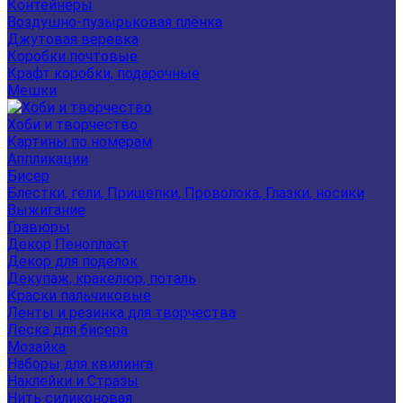
Контейнеры
Воздушно-пузырьковая плёнка
Джутовая веревка
Коробки почтовые
Крафт коробки, подарочные
Мешки
Хоби и творчество
Картины по номерам
Аппликации
Бисер
Блестки, гели, Прищепки, Проволока, Глазки, носики
Выжигание
Гравюры
Декор Пенопласт
Декор для поделок
Декупаж, кракелюр, поталь
Краски пальчиковые
Ленты и резинка для творчества
Леска для бисера
Мозайка
Наборы для квилинга
Наклейки и Стразы
Нить силиконовая