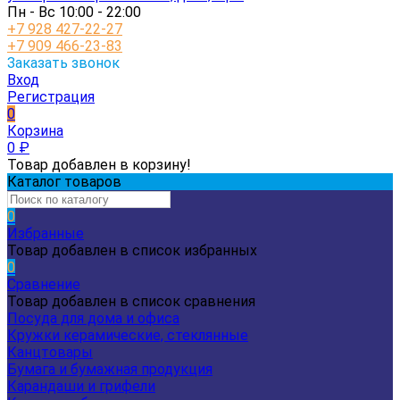
Пн - Вс 10:00 - 22:00
+7 928 427-22-27
+7 909 466-23-83
Заказать звонок
Вход
Регистрация
0
Корзина
0
₽
Товар добавлен в корзину!
Каталог товаров
0
Избранные
Товар добавлен в список избранных
0
Сравнение
Товар добавлен в список сравнения
Посуда для дома и офиса
Кружки керамические, стеклянные
Канцтовары
Бумага и бумажная продукция
Карандаши и грифели