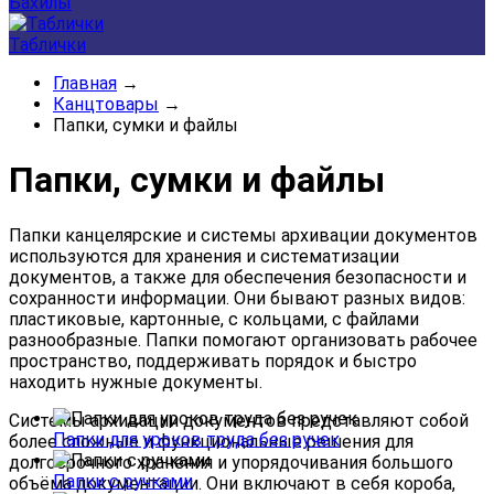
Бахилы
Таблички
Главная
→
Канцтовары
→
Папки, сумки и файлы
Папки, сумки и файлы
Папки канцелярские и системы архивации документов
используются
для
хранения
и
систематизации
документов,
а
также
для
обеспечения
безопасности
и
сохранности
информации.
Они
бывают
разных
видов:
пластиковые,
картонные,
с
кольцами,
с
файлами
разнообразные
.
Папки
помогают
организовать
рабочее
пространство,
поддерживать
порядок
и
быстро
находить
нужные
документы.
Системы
архивации
документов
представляют
собой
Папки для уроков труда без ручек
более
сложные
и
функциональные
решения
для
долгосрочного
хранения
и
упорядочивания
большого
Папки с ручками
объёма
документации.
Они
включают
в
себя
короба,