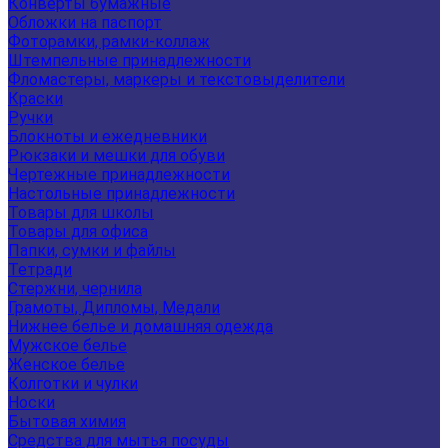
Конверты бумажные
Обложки на паспорт
Фоторамки, рамки-коллаж
Штемпельные принадлежности
Фломастеры, маркеры и текстовыделители
Краски
Ручки
Блокноты и ежедневники
Рюкзаки и мешки для обуви
Чертежные принадлежности
Настольные принадлежности
Товары для школы
Товары для офиса
Папки, сумки и файлы
Тетради
Стержни, чернила
Грамоты, Дипломы, Медали
Нижнее белье и домашняя одежда
Мужское белье
Женское белье
Колготки и чулки
Носки
Бытовая химия
Средства для мытья посуды