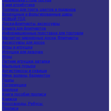
Сервировка стола, посуда
9 мая атрибутика
Топперы для торта, цветов и подарков
Воздушные и фольгированные шары
НОВЫЙ ГОД
Доски,флипчарты, аксессуары
Бумага для флипчартов
Информационные подставки для торговли
Магнитно-маркерные доски, Флипчарты
Аксессуары для досок
Игры и игрушки
Игрушки для девочек
Игры
Летние игрушки, каталки
Мыльные пузыри
Антистрессы и сквиши
Мячи, воланы, бадминтон
Пазлы
Погремушки
Брелоки
Книги пособия прописи
Книжки
Кроссворды, Ребусы.
Прописи