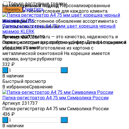
Только доступные товары
Индивидуальный подход
Персонализированные
Очистить
решения и гибкие условия для каждого клиента.
Инновации
Постоянное обновление ассортимента с
Папка регистратор А4 75 мм цвет корешка черный
учетом новых технологий.
мрамор KLERK
Почему мы?
Veema.ru — это качество, надежность и
Артикул: 200026/19
сервис, которые вас приятно удивят. Доверьтесь нам и
Папка-регистратор разобранный формата А4 с шириной
убедитесь сами!
корешка 75 мм Изготовлена из картона с
металлической окантовкой На корешке имеется
карман, внутри рубрикатор
332
₽
-
+
В наличии
Быстрый просмотр
В избранное
Сравнение
Папка-регистратор А4 75 мм Символика России
Артикул: 231737
Папка-регистратор А4 75 мм Символика России
436
₽
-
+
В наличии