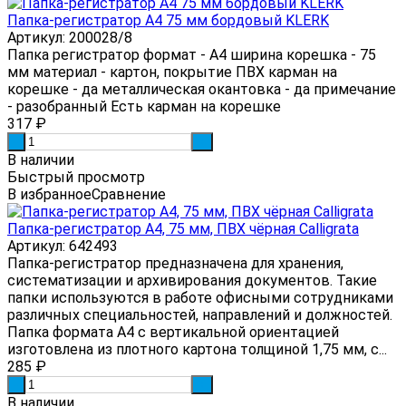
Папка-регистратор А4 75 мм бордовый KLERK
Артикул: 200028/8
Папка регистратор формат - А4 ширина корешка - 75
мм материал - картон, покрытие ПВХ карман на
корешке - да металлическая окантовка - да примечание
- разобранный Есть карман на корешке
317
₽
-
+
В наличии
Быстрый просмотр
В избранное
Сравнение
Папка-регистратор А4, 75 мм, ПВХ чёрная Calligrata
Артикул: 642493
Папка-регистратор предназначена для хранения,
систематизации и архивирования документов. Такие
папки используются в работе офисными сотрудниками
различных специальностей, направлений и должностей.
Папка формата А4 с вертикальной ориентацией
изготовлена из плотного картона толщиной 1,75 мм, с...
285
₽
-
+
В наличии