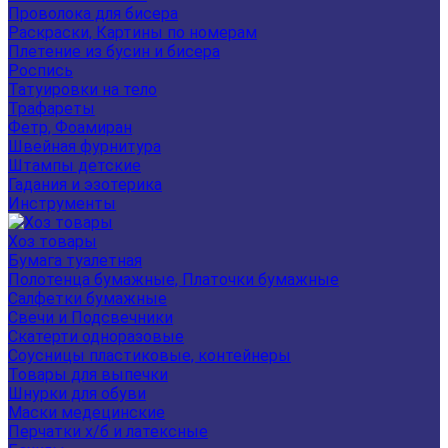
Проволока для бисера
Раскраски, Картины по номерам
Плетение из бусин и бисера
Роспись
Татуировки на тело
Трафареты
Фетр, Фоамиран
Швейная фурнитура
Штампы детские
Гадания и эзотерика
Инструменты
Хоз товары
Бумага туалетная
Полотенца бумажные, Платочки бумажные
Салфетки бумажные
Свечи и Подсвечники
Скатерти одноразовые
Соусницы пластиковые, контейнеры
Товары для выпечки
Шнурки для обуви
Маски медецинские
Перчатки х/б и латексные