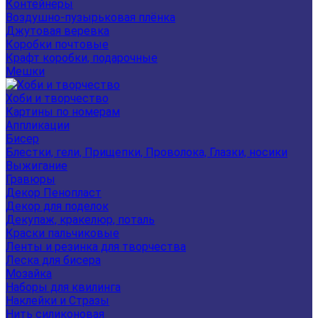
Контейнеры
Воздушно-пузырьковая плёнка
Джутовая веревка
Коробки почтовые
Крафт коробки, подарочные
Мешки
Хоби и творчество
Картины по номерам
Аппликации
Бисер
Блестки, гели, Прищепки, Проволока, Глазки, носики
Выжигание
Гравюры
Декор Пенопласт
Декор для поделок
Декупаж, кракелюр, поталь
Краски пальчиковые
Ленты и резинка для творчества
Леска для бисера
Мозайка
Наборы для квилинга
Наклейки и Стразы
Нить силиконовая