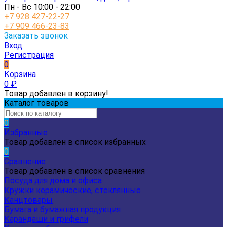
Пн - Вс 10:00 - 22:00
+7 928 427-22-27
+7 909 466-23-83
Заказать звонок
Вход
Регистрация
0
Корзина
0
₽
Товар добавлен в корзину!
Каталог товаров
0
Избранные
Товар добавлен в список избранных
0
Сравнение
Товар добавлен в список сравнения
Посуда для дома и офиса
Кружки керамические, стеклянные
Канцтовары
Бумага и бумажная продукция
Карандаши и грифели