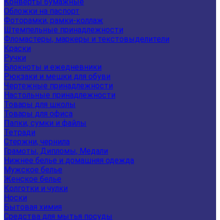
Конверты бумажные
Обложки на паспорт
Фоторамки, рамки-коллаж
Штемпельные принадлежности
Фломастеры, маркеры и текстовыделители
Краски
Ручки
Блокноты и ежедневники
Рюкзаки и мешки для обуви
Чертежные принадлежности
Настольные принадлежности
Товары для школы
Товары для офиса
Папки, сумки и файлы
Тетради
Стержни, чернила
Грамоты, Дипломы, Медали
Нижнее белье и домашняя одежда
Мужское белье
Женское белье
Колготки и чулки
Носки
Бытовая химия
Средства для мытья посуды