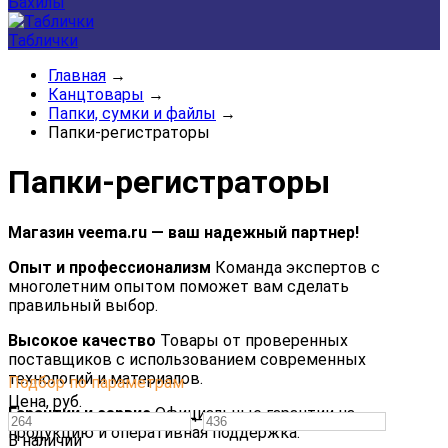
Бахилы
Таблички
Главная
→
Канцтовары
→
Папки, сумки и файлы
→
Папки-регистраторы
Папки-регистраторы
Магазин veema.ru — ваш надежный партнер!
Опыт и профессионализм
Команда экспертов с
многолетним опытом поможет вам сделать
правильный выбор.
Высокое качество
Товары от проверенных
поставщиков с использованием современных
технологий и материалов.
Подбор по параметрам
Цена,
руб.
Гарантии и сервис
Официальные гарантии на
—
продукцию и оперативная поддержка.
В наличии