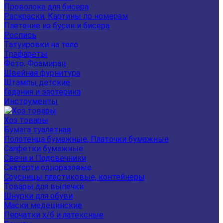
Проволока для бисера
Раскраски, Картины по номерам
Плетение из бусин и бисера
Роспись
Татуировки на тело
Трафареты
Фетр, Фоамиран
Швейная фурнитура
Штампы детские
Гадания и эзотерика
Инструменты
Хоз товары
Бумага туалетная
Полотенца бумажные, Платочки бумажные
Салфетки бумажные
Свечи и Подсвечники
Скатерти одноразовые
Соусницы пластиковые, контейнеры
Товары для выпечки
Шнурки для обуви
Маски медецинские
Перчатки х/б и латексные