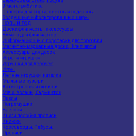
Сервировка стола, посуда
9 мая атрибутика
Топперы для торта, цветов и подарков
Воздушные и фольгированные шары
НОВЫЙ ГОД
Доски,флипчарты, аксессуары
Бумага для флипчартов
Информационные подставки для торговли
Магнитно-маркерные доски, Флипчарты
Аксессуары для досок
Игры и игрушки
Игрушки для девочек
Игры
Летние игрушки, каталки
Мыльные пузыри
Антистрессы и сквиши
Мячи, воланы, бадминтон
Пазлы
Погремушки
Брелоки
Книги пособия прописи
Книжки
Кроссворды, Ребусы.
Прописи