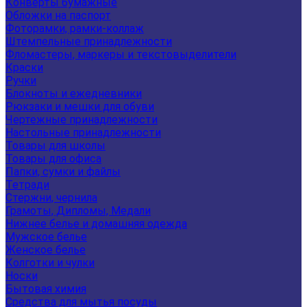
Конверты бумажные
Обложки на паспорт
Фоторамки, рамки-коллаж
Штемпельные принадлежности
Фломастеры, маркеры и текстовыделители
Краски
Ручки
Блокноты и ежедневники
Рюкзаки и мешки для обуви
Чертежные принадлежности
Настольные принадлежности
Товары для школы
Товары для офиса
Папки, сумки и файлы
Тетради
Стержни, чернила
Грамоты, Дипломы, Медали
Нижнее белье и домашняя одежда
Мужское белье
Женское белье
Колготки и чулки
Носки
Бытовая химия
Средства для мытья посуды