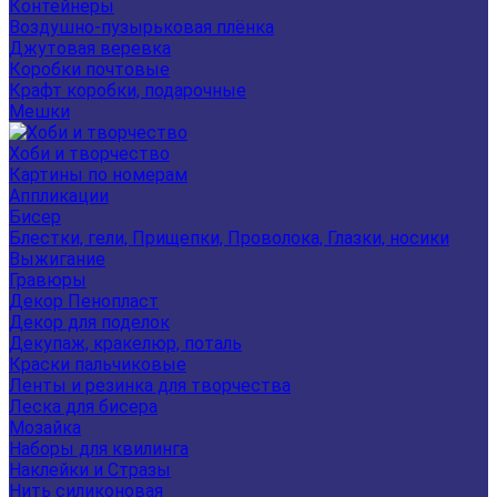
Контейнеры
Воздушно-пузырьковая плёнка
Джутовая веревка
Коробки почтовые
Крафт коробки, подарочные
Мешки
Хоби и творчество
Картины по номерам
Аппликации
Бисер
Блестки, гели, Прищепки, Проволока, Глазки, носики
Выжигание
Гравюры
Декор Пенопласт
Декор для поделок
Декупаж, кракелюр, поталь
Краски пальчиковые
Ленты и резинка для творчества
Леска для бисера
Мозайка
Наборы для квилинга
Наклейки и Стразы
Нить силиконовая