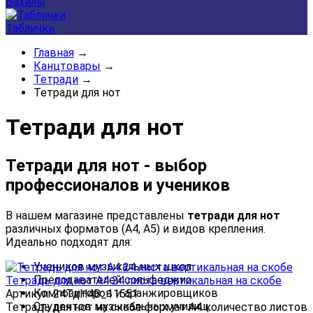
Бахилы
Таблички
Главная
→
Канцтовары
→
Тетради
→
Тетради для нот
Тетради для нот
Тетради для нот - выбор
профессионалов и учеников
В нашем магазине представлены
тетради для нот
различных форматов (А4, А5) и видов крепления.
Идеально подходят для:
Учеников музыкальных школ
Преподавателей сольфеджио
Тетрадь для нот А4 24 листа вертикальная на скобе
Композиторов и аранжировщиков
Артикул: 24ТдН4В_11551
Студентов музыкальных училищ
Тетрадь для нот на скобе формат А4 количество листов