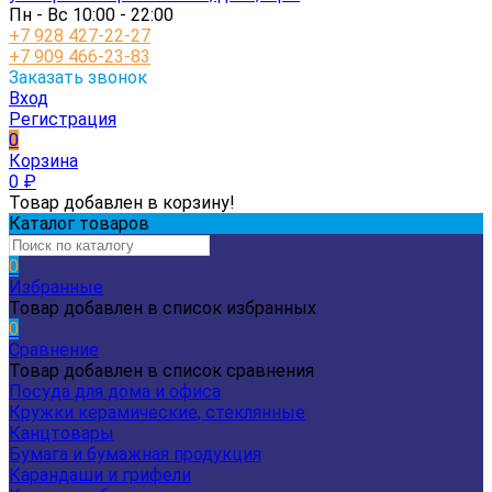
Пн - Вс 10:00 - 22:00
+7 928 427-22-27
+7 909 466-23-83
Заказать звонок
Вход
Регистрация
0
Корзина
0
₽
Товар добавлен в корзину!
Каталог товаров
0
Избранные
Товар добавлен в список избранных
0
Сравнение
Товар добавлен в список сравнения
Посуда для дома и офиса
Кружки керамические, стеклянные
Канцтовары
Бумага и бумажная продукция
Карандаши и грифели