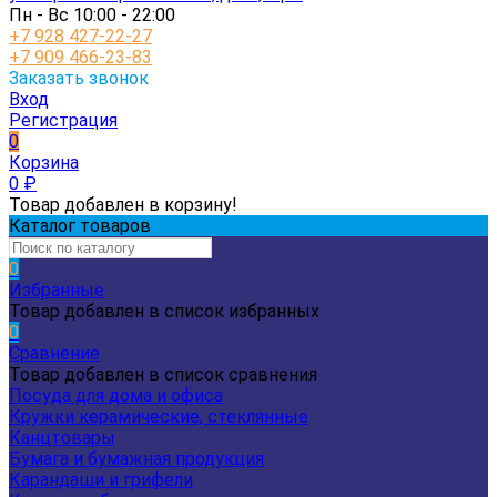
Пн - Вс 10:00 - 22:00
+7 928 427-22-27
+7 909 466-23-83
Заказать звонок
Вход
Регистрация
0
Корзина
0
₽
Товар добавлен в корзину!
Каталог товаров
0
Избранные
Товар добавлен в список избранных
0
Сравнение
Товар добавлен в список сравнения
Посуда для дома и офиса
Кружки керамические, стеклянные
Канцтовары
Бумага и бумажная продукция
Карандаши и грифели