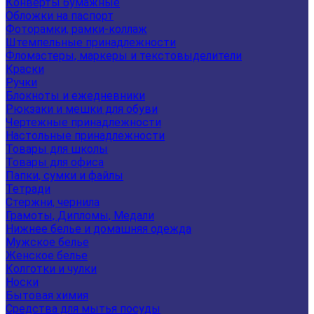
Конверты бумажные
Обложки на паспорт
Фоторамки, рамки-коллаж
Штемпельные принадлежности
Фломастеры, маркеры и текстовыделители
Краски
Ручки
Блокноты и ежедневники
Рюкзаки и мешки для обуви
Чертежные принадлежности
Настольные принадлежности
Товары для школы
Товары для офиса
Папки, сумки и файлы
Тетради
Стержни, чернила
Грамоты, Дипломы, Медали
Нижнее белье и домашняя одежда
Мужское белье
Женское белье
Колготки и чулки
Носки
Бытовая химия
Средства для мытья посуды