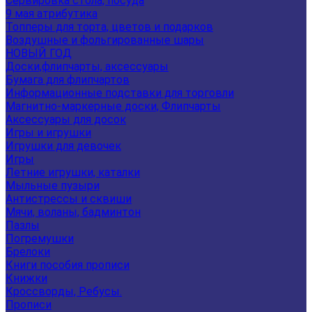
Сервировка стола, посуда
9 мая атрибутика
Топперы для торта, цветов и подарков
Воздушные и фольгированные шары
НОВЫЙ ГОД
Доски,флипчарты, аксессуары
Бумага для флипчартов
Информационные подставки для торговли
Магнитно-маркерные доски, Флипчарты
Аксессуары для досок
Игры и игрушки
Игрушки для девочек
Игры
Летние игрушки, каталки
Мыльные пузыри
Антистрессы и сквиши
Мячи, воланы, бадминтон
Пазлы
Погремушки
Брелоки
Книги пособия прописи
Книжки
Кроссворды, Ребусы.
Прописи