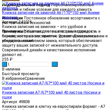
Индивидуальный подход
Персонализированные
решения и гибкие условия для каждого клиента.
Книжка записная на замочке А6 (110*150 мм) Аниме
девочка
Инновации
Постоянное обновление ассортимента с
Артикул: 241025
учетом новых технологий.
Книжка записная на замочке – это удобное и
Почему мы?
практичное решение для тех, кто ценит порядок и
Veema.ru — это качество, надежность и
сервис, которые вас приятно удивят. Доверьтесь нам и
безопасность своих заметок. Эта записная книжка
убедитесь сами!
оснащена механизмом замка, который обеспечивает
защиту ваших записей от нежелательного доступа.
Современный дизайн и качественное исполнение
делают её...
255
₽
-
+
В наличии
Быстрый просмотр
В избранное
Сравнение
Книжка записная А7 (67*100 мм) 40 листов Носики и
ушки
Артикул: 49808
Книжка записная в клетку на евроспирали формат - А7