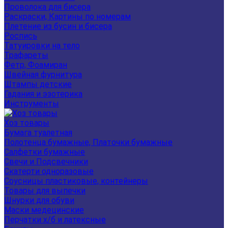
Проволока для бисера
Раскраски, Картины по номерам
Плетение из бусин и бисера
Роспись
Татуировки на тело
Трафареты
Фетр, Фоамиран
Швейная фурнитура
Штампы детские
Гадания и эзотерика
Инструменты
Хоз товары
Бумага туалетная
Полотенца бумажные, Платочки бумажные
Салфетки бумажные
Свечи и Подсвечники
Скатерти одноразовые
Соусницы пластиковые, контейнеры
Товары для выпечки
Шнурки для обуви
Маски медецинские
Перчатки х/б и латексные