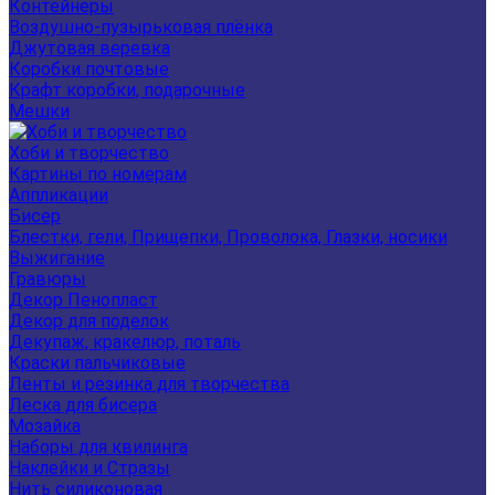
Контейнеры
Воздушно-пузырьковая плёнка
Джутовая веревка
Коробки почтовые
Крафт коробки, подарочные
Мешки
Хоби и творчество
Картины по номерам
Аппликации
Бисер
Блестки, гели, Прищепки, Проволока, Глазки, носики
Выжигание
Гравюры
Декор Пенопласт
Декор для поделок
Декупаж, кракелюр, поталь
Краски пальчиковые
Ленты и резинка для творчества
Леска для бисера
Мозайка
Наборы для квилинга
Наклейки и Стразы
Нить силиконовая