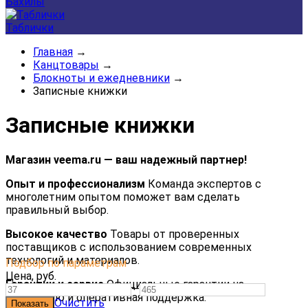
Бахилы
Таблички
Главная
→
Канцтовары
→
Блокноты и ежедневники
→
Записные книжки
Записные книжки
Магазин veema.ru — ваш надежный партнер!
Опыт и профессионализм
Команда экспертов с
многолетним опытом поможет вам сделать
правильный выбор.
Высокое качество
Товары от проверенных
поставщиков с использованием современных
технологий и материалов.
Подбор по параметрам
Цена,
руб.
Гарантии и сервис
Официальные гарантии на
—
продукцию и оперативная поддержка.
Очистить