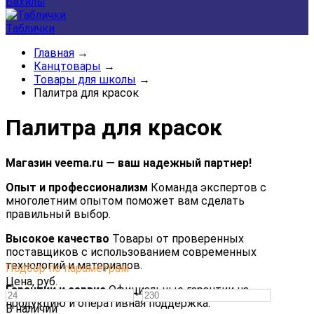
Бахилы
Таблички
Главная
→
Канцтовары
→
Товары для школы
→
Палитра для красок
Палитра для красок
Магазин veema.ru — ваш надежный партнер!
Опыт и профессионализм
Команда экспертов с
многолетним опытом поможет вам сделать
правильный выбор.
Высокое качество
Товары от проверенных
поставщиков с использованием современных
технологий и материалов.
Подбор по параметрам
Цена,
руб.
Гарантии и сервис
Официальные гарантии на
—
продукцию и оперативная поддержка.
В наличии