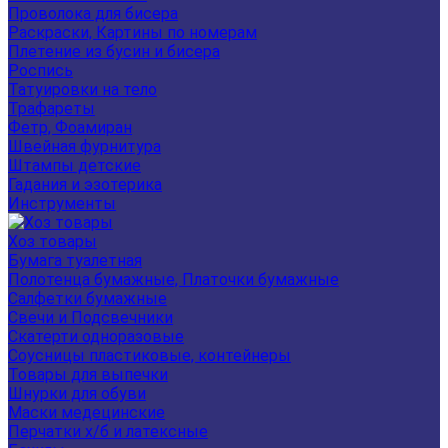
Проволока для бисера
Раскраски, Картины по номерам
Плетение из бусин и бисера
Роспись
Татуировки на тело
Трафареты
Фетр, Фоамиран
Швейная фурнитура
Штампы детские
Гадания и эзотерика
Инструменты
Хоз товары
Бумага туалетная
Полотенца бумажные, Платочки бумажные
Салфетки бумажные
Свечи и Подсвечники
Скатерти одноразовые
Соусницы пластиковые, контейнеры
Товары для выпечки
Шнурки для обуви
Маски медецинские
Перчатки х/б и латексные