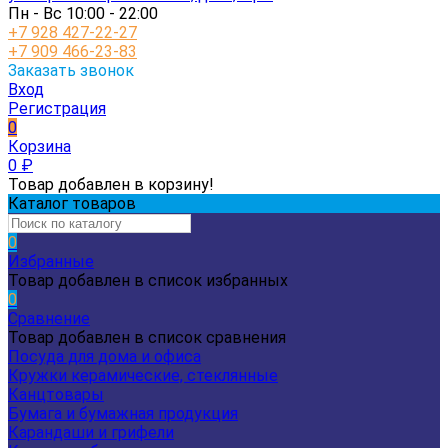
Пн - Вс 10:00 - 22:00
+7 928 427-22-27
+7 909 466-23-83
Заказать звонок
Вход
Регистрация
0
Корзина
0
₽
Товар добавлен в корзину!
Каталог товаров
0
Избранные
Товар добавлен в список избранных
0
Сравнение
Товар добавлен в список сравнения
Посуда для дома и офиса
Кружки керамические, стеклянные
Канцтовары
Бумага и бумажная продукция
Карандаши и грифели