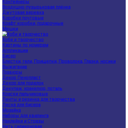
Контейнеры
Воздушно-пузырьковая плёнка
Джутовая веревка
Коробки почтовые
Крафт коробки, подарочные
Мешки
Хоби и творчество
Картины по номерам
Аппликации
Бисер
Блестки, гели, Прищепки, Проволока, Глазки, носики
Выжигание
Гравюры
Декор Пенопласт
Декор для поделок
Декупаж, кракелюр, поталь
Краски пальчиковые
Ленты и резинка для творчества
Леска для бисера
Мозайка
Наборы для квилинга
Наклейки и Стразы
Нить силиконовая