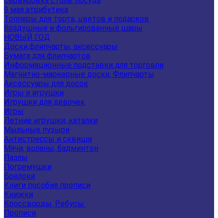
Сервировка стола, посуда
9 мая атрибутика
Топперы для торта, цветов и подарков
Воздушные и фольгированные шары
НОВЫЙ ГОД
Доски,флипчарты, аксессуары
Бумага для флипчартов
Информационные подставки для торговли
Магнитно-маркерные доски, Флипчарты
Аксессуары для досок
Игры и игрушки
Игрушки для девочек
Игры
Летние игрушки, каталки
Мыльные пузыри
Антистрессы и сквиши
Мячи, воланы, бадминтон
Пазлы
Погремушки
Брелоки
Книги пособия прописи
Книжки
Кроссворды, Ребусы.
Прописи