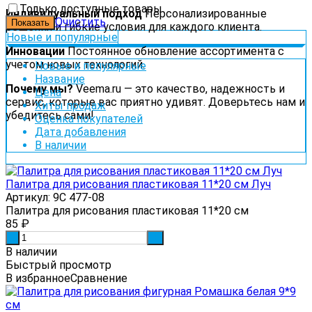
Только доступные товары
Индивидуальный подход
Персонализированные
Очистить
решения и гибкие условия для каждого клиента.
Новые и популярные
Инновации
Постоянное обновление ассортимента с
учетом новых технологий.
Новые и популярные
Название
Почему мы?
Veema.ru — это качество, надежность и
Цена
сервис, которые вас приятно удивят. Доверьтесь нам и
Хиты продаж
убедитесь сами!
Оценка покупателей
Дата добавления
В наличии
Палитра для рисования пластиковая 11*20 см Луч
Артикул: 9С 477-08
Палитра для рисования пластиковая 11*20 см
85
₽
-
+
В наличии
Быстрый просмотр
В избранное
Сравнение