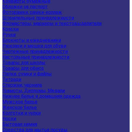
Конверты бумажные
Обложки на паспорт
Фоторамки, рамки-коллаж
Штемпельные принадлежности
Фломастеры, маркеры и текстовыделители
Краски
Ручки
Блокноты и ежедневники
Рюкзаки и мешки для обуви
Чертежные принадлежности
Настольные принадлежности
Товары для школы
Товары для офиса
Папки, сумки и файлы
Тетради
Стержни, чернила
Грамоты, Дипломы, Медали
Нижнее белье и домашняя одежда
Мужское белье
Женское белье
Колготки и чулки
Носки
Бытовая химия
Средства для мытья посуды