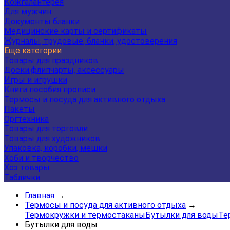
Кожгалантерея
Для мужчин
Документы бланки
Медицинские карты и сертификаты
Журналы, трудовые, бланки, удостоверения
Еще категории
Товары для праздников
Доски,флипчарты, аксессуары
Игры и игрушки
Книги пособия прописи
Термосы и посуда для активного отдыха
Пакеты
Оргтехника
Товары для торговли
Товары для художников
Упаковка, коробки, мешки
Хоби и творчество
Хоз товары
Таблички
Главная
→
Термосы и посуда для активного отдыха
→
Термокружки и термостаканы
Бутылки для воды
Те
Бутылки для воды