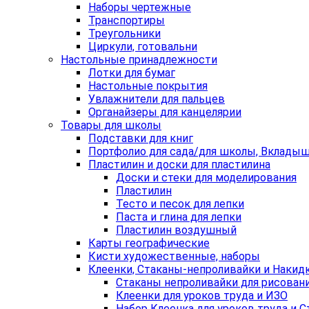
Наборы чертежные
Транспортиры
Треугольники
Циркули, готовальни
Настольные принадлежности
Лотки для бумаг
Настольные покрытия
Увлажнители для пальцев
Органайзеры для канцелярии
Товары для школы
Подставки для книг
Портфолио для сада/для школы, Вклады
Пластилин и доски для пластилина
Доски и стеки для моделирования
Пластилин
Тесто и песок для лепки
Паста и глина для лепки
Пластилин воздушный
Карты географические
Кисти художественные, наборы
Клеенки, Стаканы-непроливайки и Накид
Стаканы непроливайки для рисован
Клеенки для уроков труда и ИЗО
Набор Клеенка для уроков труда и 