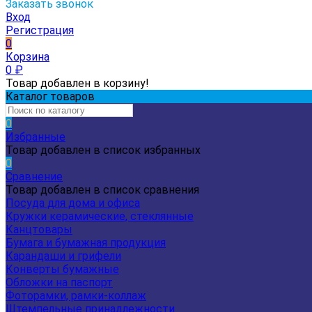
Заказать звонок
Вход
Регистрация
0
Корзина
0
₽
Товар добавлен в корзину!
Каталог товаров
0
Избранные
Товар добавлен в список избранных
0
Сравнение
Товар добавлен в список сравнения
Посуда для дома и офиса
Кружки керамические, стеклянные
Канцтовары
Бумага и бумажная продукция
Карандаши и грифели
Конверты бумажные
Обложки на паспорт
Фоторамки, рамки-коллаж
Штемпельные принадлежности