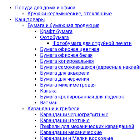
Посуда для дома и офиса
Кружки керамические, стеклянные
Канцтовары
Бумага и бумажная продукция
Крафт бумага
Фотобумага
Фотобумага для струйной печати
Бумага офисная цветная
Бумага офисная белая
Бумага копировальная
Бумага самоклеящаяся (адресные наклей
Бумага для акварели
Бумага для черчения
Бумага миллиметровая
Калька
Бумага крепированная для поделок
Ватман
Карандаши и грифели
Карандаши чернографитные
Карандаши цветные
Грифели для механических карандашей
Карандаши механические
Карандаши и Мелки восковые