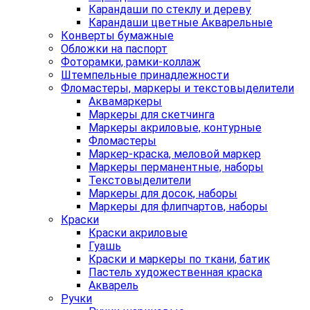
Карандаши по стеклу и дереву
Карандаши цветные Акварельные
Конверты бумажные
Обложки на паспорт
Фоторамки, рамки-коллаж
Штемпельные принадлежности
Фломастеры, маркеры и текстовыделители
Аквамаркеры
Маркеры для скетчинга
Маркеры акриловые, контурные
Фломастеры
Маркер-краска, меловой маркер
Маркеры перманентные, наборы
Текстовыделители
Маркеры для досок, наборы
Маркеры для флипчартов, наборы
Краски
Краски акриловые
Гуашь
Краски и маркеры по ткани, батик
Пастель художественная краска
Акварель
Ручки