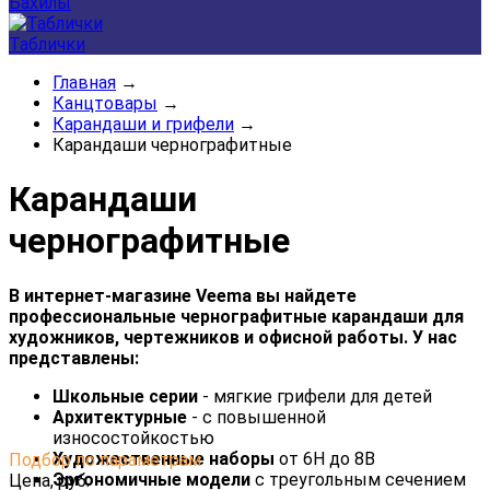
Бахилы
Таблички
Главная
→
Канцтовары
→
Карандаши и грифели
→
Карандаши чернографитные
Карандаши
чернографитные
В интернет-магазине Veema вы найдете
профессиональные чернографитные карандаши для
художников, чертежников и офисной работы. У нас
представлены:
Школьные серии
- мягкие грифели для детей
Архитектурные
- с повышенной
износостойкостью
Художественные наборы
от 6H до 8B
Подбор по параметрам
Эргономичные модели
с треугольным сечением
Цена,
руб.