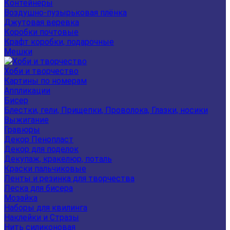
Контейнеры
Воздушно-пузырьковая плёнка
Джутовая веревка
Коробки почтовые
Крафт коробки, подарочные
Мешки
Хоби и творчество
Картины по номерам
Аппликации
Бисер
Блестки, гели, Прищепки, Проволока, Глазки, носики
Выжигание
Гравюры
Декор Пенопласт
Декор для поделок
Декупаж, кракелюр, поталь
Краски пальчиковые
Ленты и резинка для творчества
Леска для бисера
Мозайка
Наборы для квилинга
Наклейки и Стразы
Нить силиконовая