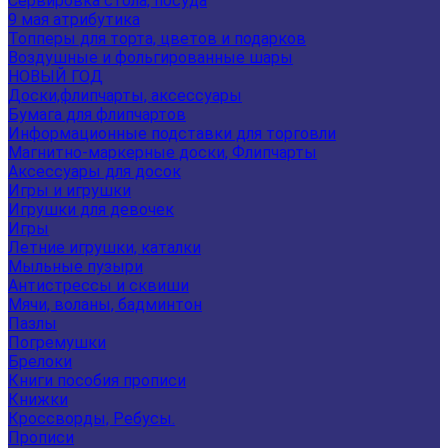
Сервировка стола, посуда
9 мая атрибутика
Топперы для торта, цветов и подарков
Воздушные и фольгированные шары
НОВЫЙ ГОД
Доски,флипчарты, аксессуары
Бумага для флипчартов
Информационные подставки для торговли
Магнитно-маркерные доски, Флипчарты
Аксессуары для досок
Игры и игрушки
Игрушки для девочек
Игры
Летние игрушки, каталки
Мыльные пузыри
Антистрессы и сквиши
Мячи, воланы, бадминтон
Пазлы
Погремушки
Брелоки
Книги пособия прописи
Книжки
Кроссворды, Ребусы.
Прописи