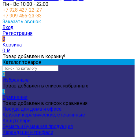
Пн - Вс 10:00 - 22:00
+7 928 427-22-27
+7 909 466-23-83
Заказать звонок
Вход
Регистрация
0
Корзина
0
₽
Товар добавлен в корзину!
Каталог товаров
0
Избранные
Товар добавлен в список избранных
0
Сравнение
Товар добавлен в список сравнения
Посуда для дома и офиса
Кружки керамические, стеклянные
Канцтовары
Бумага и бумажная продукция
Карандаши и грифели