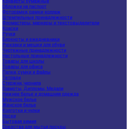
Конверты бумажные
Обложки на паспорт
Фоторамки, рамки-коллаж
Штемпельные принадлежности
Фломастеры, маркеры и текстовыделители
Краски
Ручки
Блокноты и ежедневники
Рюкзаки и мешки для обуви
Чертежные принадлежности
Настольные принадлежности
Товары для школы
Товары для офиса
Папки, сумки и файлы
Тетради
Стержни, чернила
Грамоты, Дипломы, Медали
Нижнее белье и домашняя одежда
Мужское белье
Женское белье
Колготки и чулки
Носки
Бытовая химия
Средства для мытья посуды