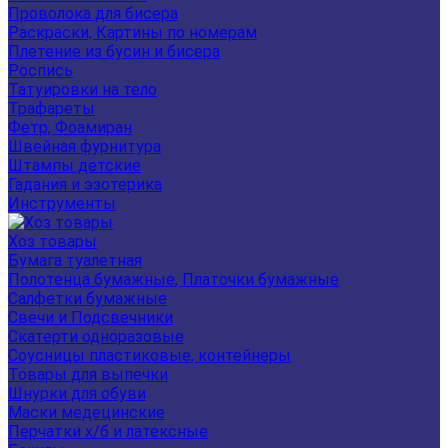
Проволока для бисера
Раскраски, Картины по номерам
Плетение из бусин и бисера
Роспись
Татуировки на тело
Трафареты
Фетр, Фоамиран
Швейная фурнитура
Штампы детские
Гадания и эзотерика
Инструменты
Хоз товары
Бумага туалетная
Полотенца бумажные, Платочки бумажные
Салфетки бумажные
Свечи и Подсвечники
Скатерти одноразовые
Соусницы пластиковые, контейнеры
Товары для выпечки
Шнурки для обуви
Маски медецинские
Перчатки х/б и латексные