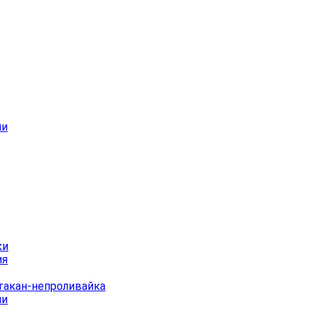
ши
ки
ия
Стакан-непроливайка
ии