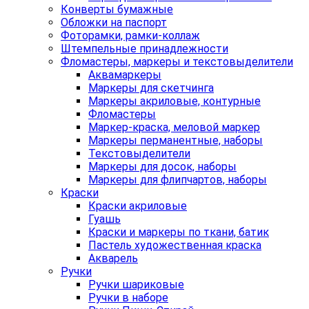
Конверты бумажные
Обложки на паспорт
Фоторамки, рамки-коллаж
Штемпельные принадлежности
Фломастеры, маркеры и текстовыделители
Аквамаркеры
Маркеры для скетчинга
Маркеры акриловые, контурные
Фломастеры
Маркер-краска, меловой маркер
Маркеры перманентные, наборы
Текстовыделители
Маркеры для досок, наборы
Маркеры для флипчартов, наборы
Краски
Краски акриловые
Гуашь
Краски и маркеры по ткани, батик
Пастель художественная краска
Акварель
Ручки
Ручки шариковые
Ручки в наборе