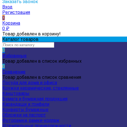
Заказать звонок
Вход
Регистрация
0
Корзина
0
₽
Товар добавлен в корзину!
Каталог товаров
0
Избранные
Товар добавлен в список избранных
0
Сравнение
Товар добавлен в список сравнения
Посуда для дома и офиса
Кружки керамические, стеклянные
Канцтовары
Бумага и бумажная продукция
Карандаши и грифели
Конверты бумажные
Обложки на паспорт
Фоторамки, рамки-коллаж
Штемпельные принадлежности