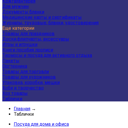
Кожгалантерея
Для мужчин
Документы бланки
Медицинские карты и сертификаты
Журналы, трудовые, бланки, удостоверения
Еще категории
Товары для праздников
Доски,флипчарты, аксессуары
Игры и игрушки
Книги пособия прописи
Термосы и посуда для активного отдыха
Пакеты
Оргтехника
Товары для торговли
Товары для художников
Упаковка, коробки, мешки
Хоби и творчество
Хоз товары
Таблички
Главная
→
Таблички
Посуда для дома и офиса