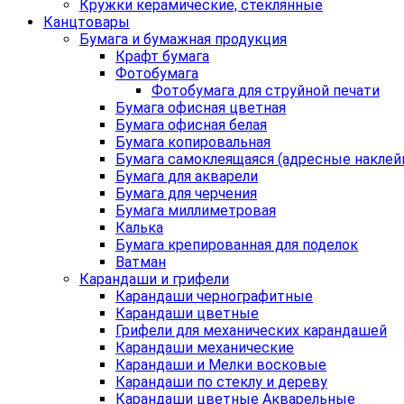
Кружки керамические, стеклянные
Канцтовары
Бумага и бумажная продукция
Крафт бумага
Фотобумага
Фотобумага для струйной печати
Бумага офисная цветная
Бумага офисная белая
Бумага копировальная
Бумага самоклеящаяся (адресные наклей
Бумага для акварели
Бумага для черчения
Бумага миллиметровая
Калька
Бумага крепированная для поделок
Ватман
Карандаши и грифели
Карандаши чернографитные
Карандаши цветные
Грифели для механических карандашей
Карандаши механические
Карандаши и Мелки восковые
Карандаши по стеклу и дереву
Карандаши цветные Акварельные