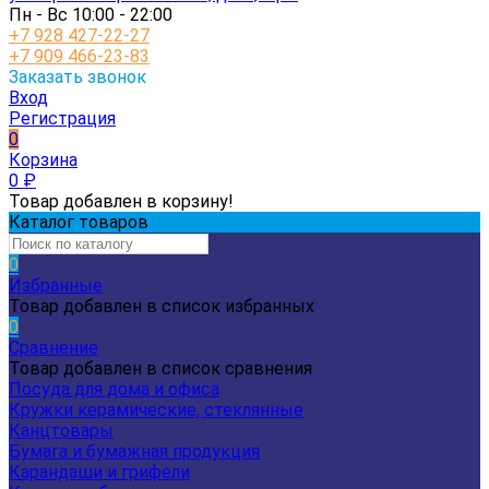
Пн - Вс 10:00 - 22:00
+7 928 427-22-27
+7 909 466-23-83
Заказать звонок
Вход
Регистрация
0
Корзина
0
₽
Товар добавлен в корзину!
Каталог товаров
0
Избранные
Товар добавлен в список избранных
0
Сравнение
Товар добавлен в список сравнения
Посуда для дома и офиса
Кружки керамические, стеклянные
Канцтовары
Бумага и бумажная продукция
Карандаши и грифели