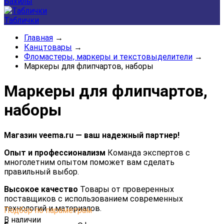
Бахилы
Таблички
Главная
→
Канцтовары
→
Фломастеры, маркеры и текстовыделители
→
Маркеры для флипчартов, наборы
Маркеры для флипчартов,
наборы
Магазин veema.ru — ваш надежный партнер!
Опыт и профессионализм
Команда экспертов с
многолетним опытом поможет вам сделать
правильный выбор.
Высокое качество
Товары от проверенных
поставщиков с использованием современных
технологий и материалов.
Подбор по параметрам
В наличии