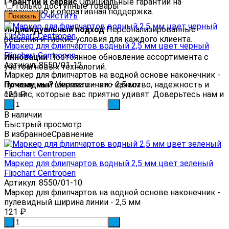
Гарантии и сервис
Официальные гарантии на
Только доступные товары
продукцию и оперативная поддержка.
Очистить
Индивидуальный подход
Персонализированные
решения и гибкие условия для каждого клиента.
Маркер для флипчартов водный 2,5 мм цвет черный
Flipchart Centropen
Инновации
Постоянное обновление ассортимента с
Артикул: 8550/01-12
учетом новых технологий.
Маркер для флипчартов на водной основе наконечник -
Почему мы?
пулевидный ширина линии - 2,5 мм
Veema.ru — это качество, надежность и
сервис, которые вас приятно удивят. Доверьтесь нам и
121
₽
убедитесь сами!
-
+
В наличии
Быстрый просмотр
В избранное
Сравнение
Маркер для флипчартов водный 2,5 мм цвет зеленый
Flipchart Centropen
Артикул: 8550/01-10
Маркер для флипчартов на водной основе наконечник -
пулевидный ширина линии - 2,5 мм
121
₽
-
+