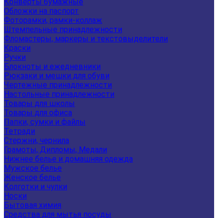
Конверты бумажные
Обложки на паспорт
Фоторамки, рамки-коллаж
Штемпельные принадлежности
Фломастеры, маркеры и текстовыделители
Краски
Ручки
Блокноты и ежедневники
Рюкзаки и мешки для обуви
Чертежные принадлежности
Настольные принадлежности
Товары для школы
Товары для офиса
Папки, сумки и файлы
Тетради
Стержни, чернила
Грамоты, Дипломы, Медали
Нижнее белье и домашняя одежда
Мужское белье
Женское белье
Колготки и чулки
Носки
Бытовая химия
Средства для мытья посуды