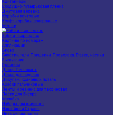
Контейнеры
Воздушно-пузырьковая плёнка
Джутовая веревка
Коробки почтовые
Крафт коробки, подарочные
Мешки
Хоби и творчество
Картины по номерам
Аппликации
Бисер
Блестки, гели, Прищепки, Проволока, Глазки, носики
Выжигание
Гравюры
Декор Пенопласт
Декор для поделок
Декупаж, кракелюр, поталь
Краски пальчиковые
Ленты и резинка для творчества
Леска для бисера
Мозайка
Наборы для квилинга
Наклейки и Стразы
Нить силиконовая