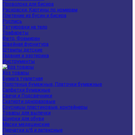
Проволока для бисера
Раскраски, Картины по номерам
Плетение из бусин и бисера
Роспись
Татуировки на тело
Трафареты
Фетр, Фоамиран
Швейная фурнитура
Штампы детские
Гадания и эзотерика
Инструменты
Хоз товары
Бумага туалетная
Полотенца бумажные, Платочки бумажные
Салфетки бумажные
Свечи и Подсвечники
Скатерти одноразовые
Соусницы пластиковые, контейнеры
Товары для выпечки
Шнурки для обуви
Маски медецинские
Перчатки х/б и латексные