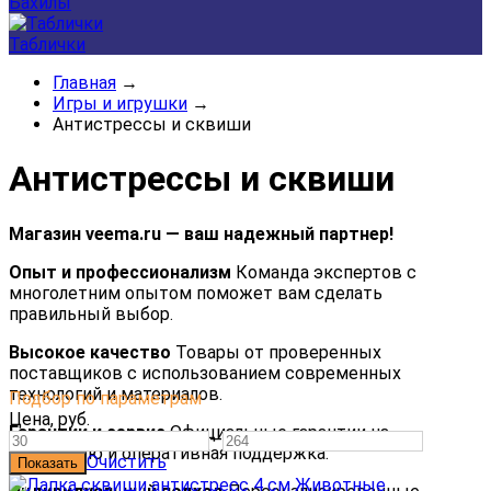
Бахилы
Таблички
Главная
→
Игры и игрушки
→
Антистрессы и сквиши
Антистрессы и сквиши
Магазин veema.ru — ваш надежный партнер!
Опыт и профессионализм
Команда экспертов с
многолетним опытом поможет вам сделать
правильный выбор.
Высокое качество
Товары от проверенных
поставщиков с использованием современных
технологий и материалов.
Подбор по параметрам
Цена,
руб.
Гарантии и сервис
Официальные гарантии на
—
продукцию и оперативная поддержка.
Очистить