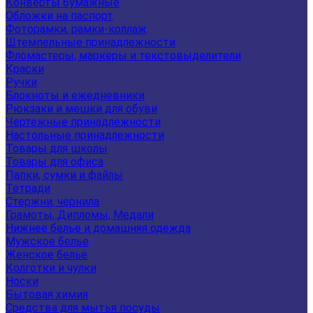
Конверты бумажные
Обложки на паспорт
Фоторамки, рамки-коллаж
Штемпельные принадлежности
Фломастеры, маркеры и текстовыделители
Краски
Ручки
Блокноты и ежедневники
Рюкзаки и мешки для обуви
Чертежные принадлежности
Настольные принадлежности
Товары для школы
Товары для офиса
Папки, сумки и файлы
Тетради
Стержни, чернила
Грамоты, Дипломы, Медали
Нижнее белье и домашняя одежда
Мужское белье
Женское белье
Колготки и чулки
Носки
Бытовая химия
Средства для мытья посуды