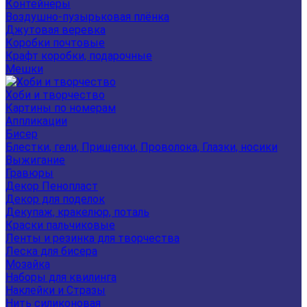
Контейнеры
Воздушно-пузырьковая плёнка
Джутовая веревка
Коробки почтовые
Крафт коробки, подарочные
Мешки
Хоби и творчество
Картины по номерам
Аппликации
Бисер
Блестки, гели, Прищепки, Проволока, Глазки, носики
Выжигание
Гравюры
Декор Пенопласт
Декор для поделок
Декупаж, кракелюр, поталь
Краски пальчиковые
Ленты и резинка для творчества
Леска для бисера
Мозайка
Наборы для квилинга
Наклейки и Стразы
Нить силиконовая