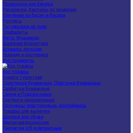
Проволока для бисера
Раскраски, Картины по номерам
Плетение из бусин и бисера
Роспись
Татуировки на тело
Трафареты
Фетр, Фоамиран
Швейная фурнитура
Штампы детские
Гадания и эзотерика
Инструменты
Хоз товары
Бумага туалетная
Полотенца бумажные, Платочки бумажные
Салфетки бумажные
Свечи и Подсвечники
Скатерти одноразовые
Соусницы пластиковые, контейнеры
Товары для выпечки
Шнурки для обуви
Маски медецинские
Перчатки х/б и латексные