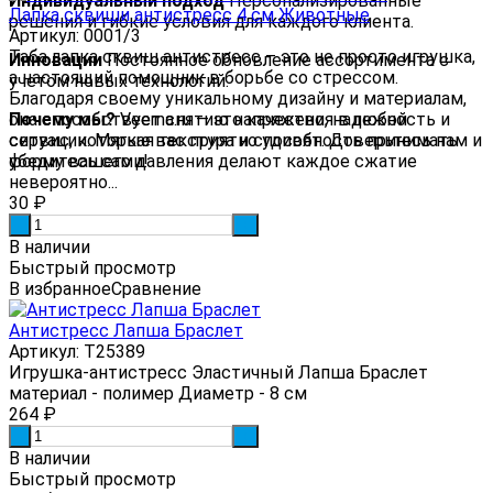
Индивидуальный подход
Персонализированные
Лапка сквиши антистресс 4 см Животные
решения и гибкие условия для каждого клиента.
Артикул: 0001/3
Таба лапка сквиш антистресс – это не просто игрушка,
Инновации
Постоянное обновление ассортимента с
а настоящий помощник в борьбе со стрессом.
учетом новых технологий.
Благодаря своему уникальному дизайну и материалам,
Почему мы?
она способствует снятию напряжения в любой
Veema.ru — это качество, надежность и
сервис, которые вас приятно удивят. Доверьтесь нам и
ситуации. Мягкая текстура и способность принимать
убедитесь сами!
форму вашего давления делают каждое сжатие
невероятно...
30
₽
-
+
В наличии
Быстрый просмотр
В избранное
Сравнение
Антистресс Лапша Браслет
Артикул: Т25389
Игрушка-антистресс Эластичный Лапша Браслет
материал - полимер Диаметр - 8 см
264
₽
-
+
В наличии
Быстрый просмотр