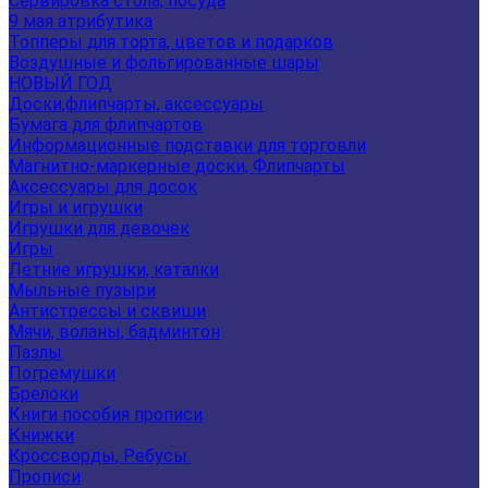
Сервировка стола, посуда
9 мая атрибутика
Топперы для торта, цветов и подарков
Воздушные и фольгированные шары
НОВЫЙ ГОД
Доски,флипчарты, аксессуары
Бумага для флипчартов
Информационные подставки для торговли
Магнитно-маркерные доски, Флипчарты
Аксессуары для досок
Игры и игрушки
Игрушки для девочек
Игры
Летние игрушки, каталки
Мыльные пузыри
Антистрессы и сквиши
Мячи, воланы, бадминтон
Пазлы
Погремушки
Брелоки
Книги пособия прописи
Книжки
Кроссворды, Ребусы.
Прописи