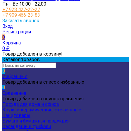
Пн - Вс 10:00 - 22:00
+7 928 427-22-27
+7 909 466-23-83
Заказать звонок
Вход
Регистрация
0
Корзина
0
₽
Товар добавлен в корзину!
Каталог товаров
0
Избранные
Товар добавлен в список избранных
0
Сравнение
Товар добавлен в список сравнения
Посуда для дома и офиса
Кружки керамические, стеклянные
Канцтовары
Бумага и бумажная продукция
Карандаши и грифели