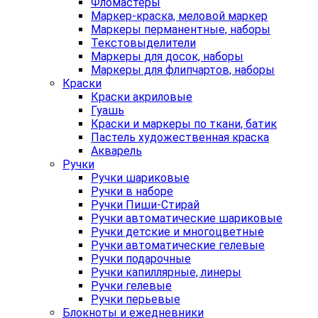
Фломастеры
Маркер-краска, меловой маркер
Маркеры перманентные, наборы
Текстовыделители
Маркеры для досок, наборы
Маркеры для флипчартов, наборы
Краски
Краски акриловые
Гуашь
Краски и маркеры по ткани, батик
Пастель художественная краска
Акварель
Ручки
Ручки шариковые
Ручки в наборе
Ручки Пиши-Стирай
Ручки автоматические шариковые
Ручки детские и многоцветные
Ручки автоматические гелевые
Ручки подарочные
Ручки капиллярные, линеры
Ручки гелевые
Ручки перьевые
Блокноты и ежедневники