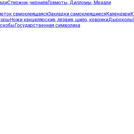
ади
Стержни, чернила
Грамоты, Дипломы, Медали
меток самоклеящаяся
Закладки самоклеящиеся
Календари
К
торы
Ножи канцелярские, лезвия, шило, коврики
Дыроколы
 скобы
Государственная символика