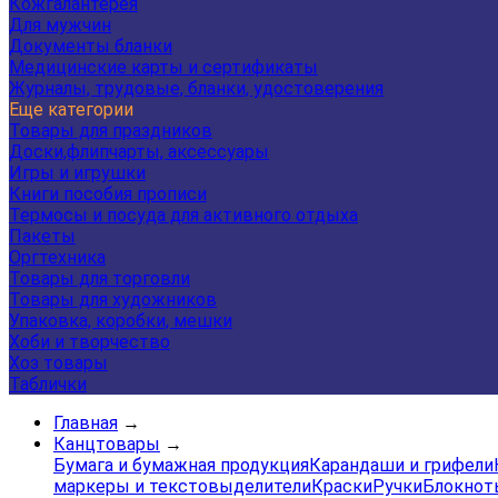
Кожгалантерея
Для мужчин
Документы бланки
Медицинские карты и сертификаты
Журналы, трудовые, бланки, удостоверения
Еще категории
Товары для праздников
Доски,флипчарты, аксессуары
Игры и игрушки
Книги пособия прописи
Термосы и посуда для активного отдыха
Пакеты
Оргтехника
Товары для торговли
Товары для художников
Упаковка, коробки, мешки
Хоби и творчество
Хоз товары
Таблички
Главная
→
Канцтовары
→
Бумага и бумажная продукция
Карандаши и грифели
маркеры и текстовыделители
Краски
Ручки
Блокнот