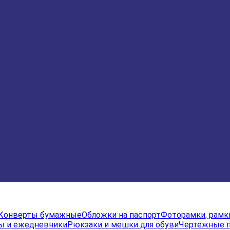
Конверты бумажные
Обложки на паспорт
Фоторамки, рамк
ы и ежедневники
Рюкзаки и мешки для обуви
Чертежные 