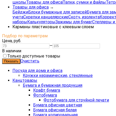
школы
Товары для офиса
Папки, сумки и файлы
Тетр
Товары для офиса
→
Бейджи
Блоки бумажные для записей
Бумага для за
учета
Скрепки канцелярские
Скотч, изолента
Коррек
наборы
Калькуляторы
Зажимы для бумаг
Степлеры и
Карманы пластиковые с клеевым слоем
Подбор по параметрам
Цена,
руб.
—
В наличии
Только доступные товары
Очистить
Посуда для дома и офиса
Кружки керамические, стеклянные
Канцтовары
Бумага и бумажная продукция
Крафт бумага
Фотобумага
Фотобумага для струйной печати
Бумага офисная цветная
Бумага офисная белая
Бумага копировальная