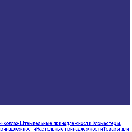
и-коллаж
Штемпельные принадлежности
Фломастеры,
принадлежности
Настольные принадлежности
Товары для