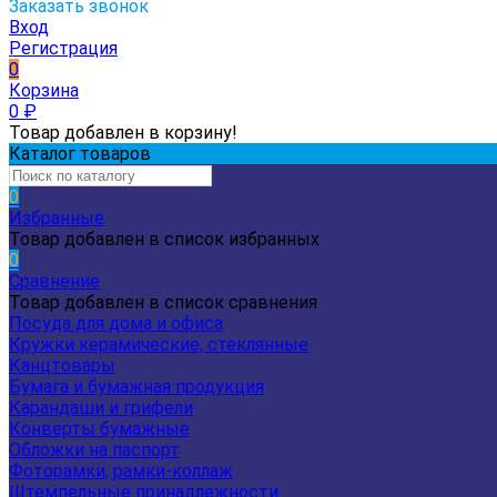
Заказать звонок
Вход
Регистрация
0
Корзина
0
₽
Товар добавлен в корзину!
Каталог товаров
0
Избранные
Товар добавлен в список избранных
0
Сравнение
Товар добавлен в список сравнения
Посуда для дома и офиса
Кружки керамические, стеклянные
Канцтовары
Бумага и бумажная продукция
Карандаши и грифели
Конверты бумажные
Обложки на паспорт
Фоторамки, рамки-коллаж
Штемпельные принадлежности