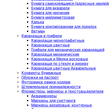
Бумага самоклеящаяся (адресные наклей
Бумага для акварели
Бумага для черчения
Бумага миллиметровая
Калька
Бумага крепированная для поделок
Ватман
Карандаши и грифели
Карандаши чернографитные
Карандаши цветные
Грифели для механических карандашей
Карандаши механические
Карандаши и Мелки восковые
Карандаши по стеклу и дереву
Карандаши цветные Акварельные
Конверты бумажные
Обложки на паспорт
Фоторамки, рамки-коллаж
Штемпельные принадлежности
Фломастеры, маркеры и текстовыделители
Аквамаркеры
Маркеры для скетчинга
Маркеры акриловые, контурные