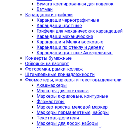
Бумага крепированная для поделок
Ватман
Карандаши и грифели
Карандаши чернографитные
Карандаши цветные
Грифели для механических карандашей
Карандаши механические
Карандаши и Мелки восковые
Карандаши по стеклу и дереву
Карандаши цветные Акварельные
Конверты бумажные
Обложки на паспорт
Фоторамки, рамки-коллаж
Штемпельные принадлежности
Фломастеры, маркеры и текстовыделители
Аквамаркеры
Маркеры для скетчинга
Маркеры акриловые, контурные
Фломастеры
Маркер-краска, меловой маркер
Маркеры перманентные, наборы
Текстовыделители
Маркеры для досок, наборы