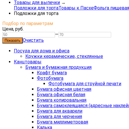
Товары для выпечки
→
Подложки для торта
Товары к Пасхе
Фольга пищевая
Подложки для торта
Подбор по параметрам
Цена,
руб.
—
Очистить
Посуда для дома и офиса
Кружки керамические, стеклянные
Канцтовары
Бумага и бумажная продукция
Крафт бумага
Фотобумага
Фотобумага для струйной печати
Бумага офисная цветная
Бумага офисная белая
Бумага копировальная
Бумага самоклеящаяся (адресные наклей
Бумага для акварели
Бумага для черчения
Бумага миллиметровая
Калька