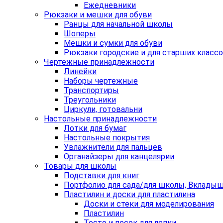
Ежедневники
Рюкзаки и мешки для обуви
Ранцы для начальной школы
Шоперы
Мешки и сумки для обуви
Рюкзаки городские и для старших класс
Чертежные принадлежности
Линейки
Наборы чертежные
Транспортиры
Треугольники
Циркули, готовальни
Настольные принадлежности
Лотки для бумаг
Настольные покрытия
Увлажнители для пальцев
Органайзеры для канцелярии
Товары для школы
Подставки для книг
Портфолио для сада/для школы, Вклады
Пластилин и доски для пластилина
Доски и стеки для моделирования
Пластилин
Тесто и песок для лепки