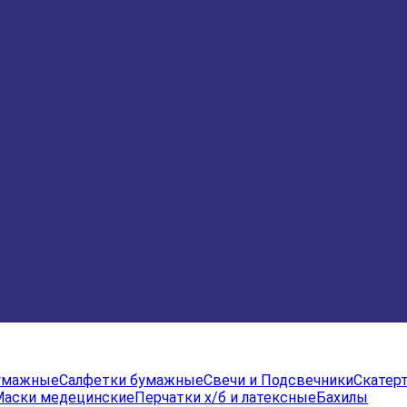
бумажные
Салфетки бумажные
Свечи и Подсвечники
Скатер
Маски медецинские
Перчатки х/б и латексные
Бахилы