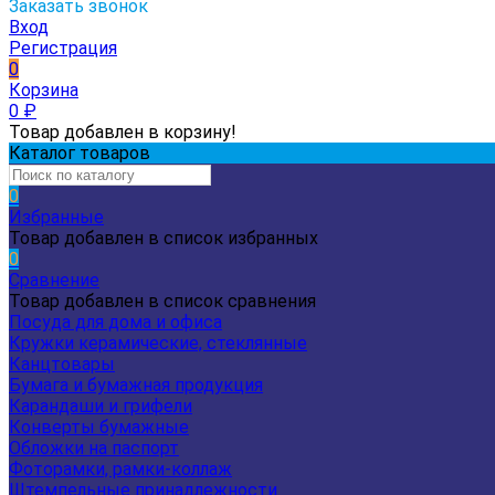
Заказать звонок
Вход
Регистрация
0
Корзина
0
₽
Товар добавлен в корзину!
Каталог товаров
0
Избранные
Товар добавлен в список избранных
0
Сравнение
Товар добавлен в список сравнения
Посуда для дома и офиса
Кружки керамические, стеклянные
Канцтовары
Бумага и бумажная продукция
Карандаши и грифели
Конверты бумажные
Обложки на паспорт
Фоторамки, рамки-коллаж
Штемпельные принадлежности