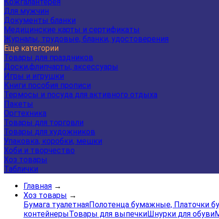
Кожгалантерея
Для мужчин
Документы бланки
Медицинские карты и сертификаты
Журналы, трудовые, бланки, удостоверения
Еще категории
Товары для праздников
Доски,флипчарты, аксессуары
Игры и игрушки
Книги пособия прописи
Термосы и посуда для активного отдыха
Пакеты
Оргтехника
Товары для торговли
Товары для художников
Упаковка, коробки, мешки
Хоби и творчество
Хоз товары
Таблички
Главная
→
Хоз товары
→
Бумага туалетная
Полотенца бумажные, Платочки 
контейнеры
Товары для выпечки
Шнурки для обуви