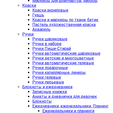
Маркеры для флипчартов, наборы
Краски
Краски акриловые
Гуашь
Краски и маркеры по ткани, батик
Пастель художественная краска
Акварель
Ручки
Ручки шариковые
Ручки в наборе
Ручки Пиши-Стирай
Ручки автоматические шариковые
Ручки детские и многоцветные
Ручки автоматические гелевые
Ручки подарочные
Ручки капиллярные, линеры
Ручки гелевые
Ручки перьевые
Блокноты и ежедневники
Записные книжки
Анкеты и дневнички для девочек
Блокноты
Ежедневники, еженедельники, Планинг
Еженедельники и планинги