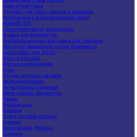
Сервировка стола, посуда
9 мая атрибутика
Топперы для торта, цветов и подарков
Воздушные и фольгированные шары
НОВЫЙ ГОД
Доски,флипчарты, аксессуары
Бумага для флипчартов
Информационные подставки для торговли
Магнитно-маркерные доски, Флипчарты
Аксессуары для досок
Игры и игрушки
Игрушки для девочек
Игры
Летние игрушки, каталки
Мыльные пузыри
Антистрессы и сквиши
Мячи, воланы, бадминтон
Пазлы
Погремушки
Брелоки
Книги пособия прописи
Книжки
Кроссворды, Ребусы.
Прописи