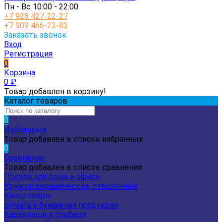
Пн - Вс 10:00 - 22:00
+7 928 427-22-27
+7 909 466-23-83
Заказать звонок
Вход
Регистрация
0
Корзина
0
₽
Товар добавлен в корзину!
Каталог товаров
0
Избранные
Товар добавлен в список избранных
0
Сравнение
Товар добавлен в список сравнения
Посуда для дома и офиса
Кружки керамические, стеклянные
Канцтовары
Бумага и бумажная продукция
Карандаши и грифели