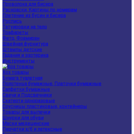
Проволока для бисера
Раскраски, Картины по номерам
Плетение из бусин и бисера
Роспись
Татуировки на тело
Трафареты
Фетр, Фоамиран
Швейная фурнитура
Штампы детские
Гадания и эзотерика
Инструменты
Хоз товары
Бумага туалетная
Полотенца бумажные, Платочки бумажные
Салфетки бумажные
Свечи и Подсвечники
Скатерти одноразовые
Соусницы пластиковые, контейнеры
Товары для выпечки
Шнурки для обуви
Маски медецинские
Перчатки х/б и латексные