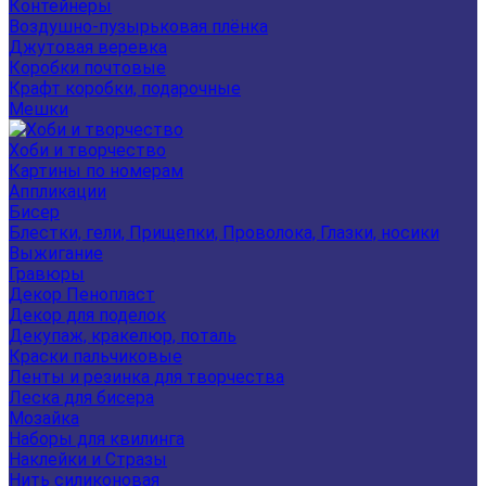
Контейнеры
Воздушно-пузырьковая плёнка
Джутовая веревка
Коробки почтовые
Крафт коробки, подарочные
Мешки
Хоби и творчество
Картины по номерам
Аппликации
Бисер
Блестки, гели, Прищепки, Проволока, Глазки, носики
Выжигание
Гравюры
Декор Пенопласт
Декор для поделок
Декупаж, кракелюр, поталь
Краски пальчиковые
Ленты и резинка для творчества
Леска для бисера
Мозайка
Наборы для квилинга
Наклейки и Стразы
Нить силиконовая