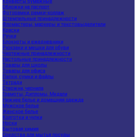
Конверты бумажные
Обложки на паспорт
Фоторамки, рамки-коллаж
Штемпельные принадлежности
Фломастеры, маркеры и текстовыделители
Краски
Ручки
Блокноты и ежедневники
Рюкзаки и мешки для обуви
Чертежные принадлежности
Настольные принадлежности
Товары для школы
Товары для офиса
Папки, сумки и файлы
Тетради
Стержни, чернила
Грамоты, Дипломы, Медали
Нижнее белье и домашняя одежда
Мужское белье
Женское белье
Колготки и чулки
Носки
Бытовая химия
Средства для мытья посуды