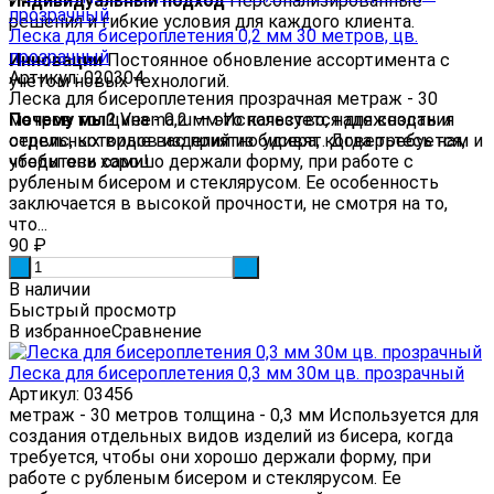
Индивидуальный подход
Персонализированные
решения и гибкие условия для каждого клиента.
Леска для бисероплетения 0,2 мм 30 метров, цв.
прозрачный
Инновации
Постоянное обновление ассортимента с
Артикул: 020304
учетом новых технологий.
Леска для бисероплетения прозрачная метраж - 30
Почему мы?
метров толщина - 0,2 мм Используется для создания
Veema.ru — это качество, надежность и
сервис, которые вас приятно удивят. Доверьтесь нам и
отдельных видов изделий из бисера, когда требуется,
убедитесь сами!
чтобы они хорошо держали форму, при работе с
рубленым бисером и стеклярусом. Ее особенность
заключается в высокой прочности, не смотря на то,
что...
90
₽
-
+
В наличии
Быстрый просмотр
В избранное
Сравнение
Леска для бисероплетения 0,3 мм 30м цв. прозрачный
Артикул: 03456
метраж - 30 метров толщина - 0,3 мм Используется для
создания отдельных видов изделий из бисера, когда
требуется, чтобы они хорошо держали форму, при
работе с рубленым бисером и стеклярусом. Ее