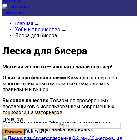
Бахилы
Таблички
Главная
→
Хоби и творчество
→
Леска для бисера
Леска для бисера
Магазин veema.ru — ваш надежный партнер!
Опыт и профессионализм
Команда экспертов с
многолетним опытом поможет вам сделать
правильный выбор.
Высокое качество
Товары от проверенных
поставщиков с использованием современных
технологий и материалов.
Подбор по параметрам
Цена,
руб.
Гарантии и сервис
Официальные гарантии на
—
продукцию и оперативная поддержка.
Очистить