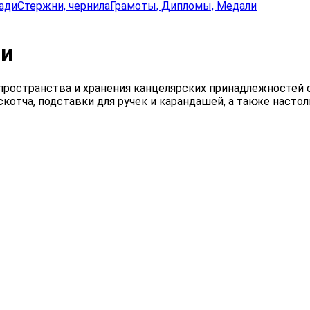
ади
Стержни, чернила
Грамоты, Дипломы, Медали
ти
пространства
и
хранения
канцелярских
принадлежностей о
скотча,
подставки
для
ручек
и
карандашей,
а
также
настол