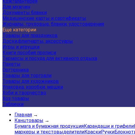
Кожгалантерея
Для мужчин
Документы бланки
Медицинские карты и сертификаты
Журналы, трудовые, бланки, удостоверения
Еще категории
Товары для праздников
Доски,флипчарты, аксессуары
Игры и игрушки
Книги пособия прописи
Термосы и посуда для активного отдыха
Пакеты
Оргтехника
Товары для торговли
Товары для художников
Упаковка, коробки, мешки
Хоби и творчество
Хоз товары
Таблички
Главная
→
Канцтовары
→
Бумага и бумажная продукция
Карандаши и грифели
маркеры и текстовыделители
Краски
Ручки
Блокнот