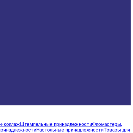
и-коллаж
Штемпельные принадлежности
Фломастеры,
принадлежности
Настольные принадлежности
Товары для