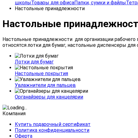
школы
Товары для офиса
Папки, сумки и файлы
Тетр
Настольные принадлежности
Настольные принадлежнос
Настольные
принадлежности
для
организации
рабочего
относятся
лотки
для
бумаг,
настольные
диспенсеры
для
Лотки для бумаг
Настольные покрытия
Увлажнители для пальцев
Органайзеры для канцелярии
Компания
Купить подарочный сертификат
Политика конфиденциальности
Оферта