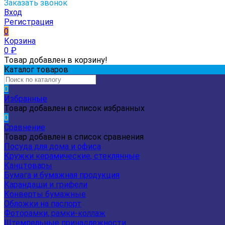
Заказать звонок
Вход
Регистрация
0
Корзина
0
₽
Товар добавлен в корзину!
Каталог товаров
0
Избранные
Товар добавлен в список избранных
0
Сравнение
Товар добавлен в список сравнения
Посуда для дома и офиса
Кружки керамические, стеклянные
Канцтовары
Бумага и бумажная продукция
Карандаши и грифели
Конверты бумажные
Обложки на паспорт
Фоторамки, рамки-коллаж
Штемпельные принадлежности