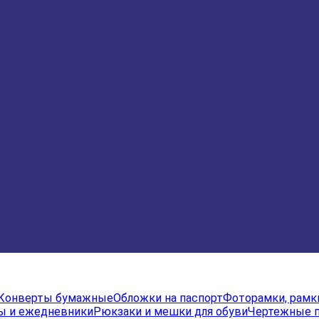
Конверты бумажные
Обложки на паспорт
Фоторамки, рамк
ы и ежедневники
Рюкзаки и мешки для обуви
Чертежные 