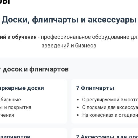
ры
Доски, флипчарты и аксессуары
ий и обучения
- профессиональное оборудование дл
заведений и бизнеса
 досок и флипчартов
аркерные доски
? Флипчарты
обильные
С регулируемой высот
ы и покрытия
С полками для аксессу
учения
На колесиках и стацио
флипчартов
?️ Аксессуары для до