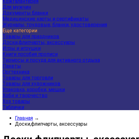
Кожгалантерея
Для мужчин
Документы бланки
Медицинские карты и сертификаты
Журналы, трудовые, бланки, удостоверения
Еще категории
Товары для праздников
Доски,флипчарты, аксессуары
Игры и игрушки
Книги пособия прописи
Термосы и посуда для активного отдыха
Пакеты
Оргтехника
Товары для торговли
Товары для художников
Упаковка, коробки, мешки
Хоби и творчество
Хоз товары
Таблички
Главная
→
Доски,флипчарты, аксессуары