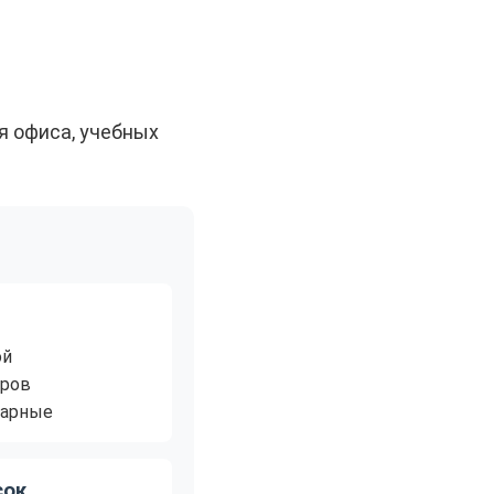
я офиса, учебных
ой
аров
нарные
сок