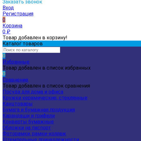
Заказать звонок
Вход
Регистрация
0
Корзина
0
₽
Товар добавлен в корзину!
Каталог товаров
0
Избранные
Товар добавлен в список избранных
0
Сравнение
Товар добавлен в список сравнения
Посуда для дома и офиса
Кружки керамические, стеклянные
Канцтовары
Бумага и бумажная продукция
Карандаши и грифели
Конверты бумажные
Обложки на паспорт
Фоторамки, рамки-коллаж
Штемпельные принадлежности