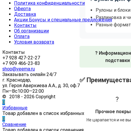
Политика конфиденциальности
Оферта
Рулоны и блоки
Доставка
Разлиновка и ч
Акции Бонусы и специальные предложения
Разные форма
Контакты
Об организации
Оплата
Условия возврата
Контакты
?️ Информацио
+7 928 427-22-27
подставки
+7 909 466-23-83
shop@veema.ru
Заказывать онлайн 24/7
✅ Преимущества
г. Краснодар,
ул. Героя Аверкиева А.А., д. 30, оф.7
Пн—Вс10:00—22:00
© 2018 - 2026 Copyright
?
0
Избранные
Прочное покры
Товар добавлен в список избранных
0
Не царапается и не в
Сравнение
Товар добавлен в список сравнения