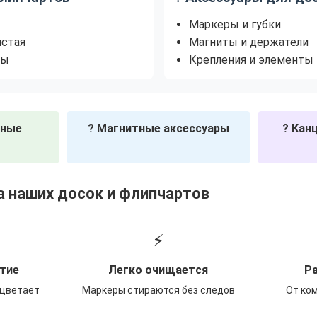
Маркеры и губки
истая
Магниты и держатели
ты
Крепления и элементы
нные
? Магнитные аксессуары
? Кан
 наших досок и флипчартов
⚡
тие
Легко очищается
Р
ыцветает
Маркеры стираются без следов
От ко