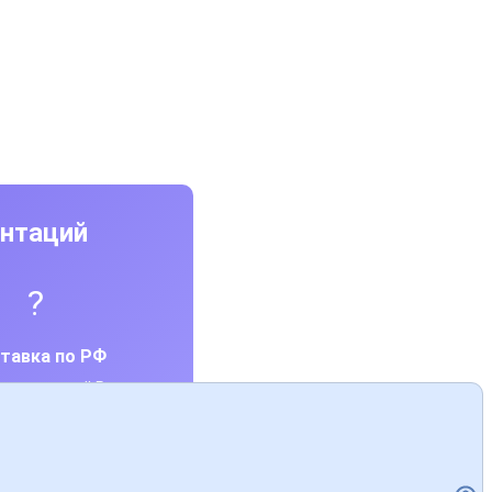
ентаций
?
тавка по РФ
дара по всей России
се аксессуары в