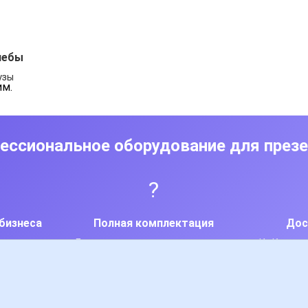
чебы
узы
им.
ессиональное оборудование для през
?
 бизнеса
Полная комплектация
Дос
ренинги
Доски + аксессуары + расходники
Из Красно
оставка от 3000 руб • ? Профессиональное качество • ? В
наличии