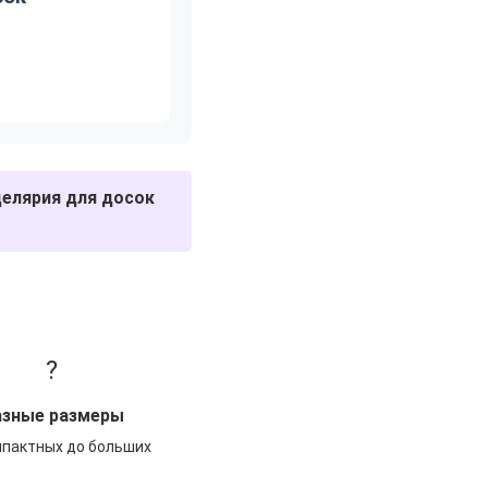
целярия для досок
?
азные размеры
мпактных до больших