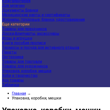
Кожгалантерея
Для мужчин
Документы бланки
Медицинские карты и сертификаты
Журналы, трудовые, бланки, удостоверения
Еще категории
Товары для праздников
Доски,флипчарты, аксессуары
Игры и игрушки
Книги пособия прописи
Термосы и посуда для активного отдыха
Пакеты
Оргтехника
Товары для торговли
Товары для художников
Упаковка, коробки, мешки
Хоби и творчество
Хоз товары
Таблички
Главная
→
Упаковка, коробки, мешки