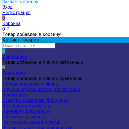
Заказать звонок
Вход
Регистрация
0
Корзина
0
₽
Товар добавлен в корзину!
Каталог товаров
0
Избранные
Товар добавлен в список избранных
0
Сравнение
Товар добавлен в список сравнения
Посуда для дома и офиса
Кружки керамические, стеклянные
Канцтовары
Бумага и бумажная продукция
Карандаши и грифели
Конверты бумажные
Обложки на паспорт
Фоторамки, рамки-коллаж
Штемпельные принадлежности