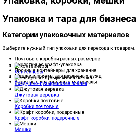
Упаковка, коробки, мешки
Упаковка и тара для бизнес
Категории упаковочных материалов
Выберите нужный тип упаковки для перехода к товарам.
Почтовые коробки разных размеров
Экологичная крафт-упаковка
Прочные контейнеры для хранения
Контейнеры
Мешки и пакеты для различных нужд
Защитные упаковочные материалы
Воздушно-пузырьковая плёнка
Джутовая веревка
Коробки почтовые
Крафт коробки, подарочные
Мешки