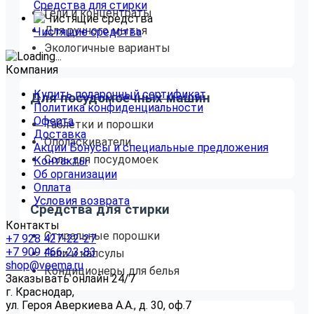
Средства для стирки
Гели и концентраты
Для ручного мытья
Чистящие средства
Экологичные варианты
Компания
Купить подарочный сертификат
Для посудомоечных машин
Политика конфиденциальности
Оферта
Таблетки и порошки
Доставка
Ополаскиватели
Акции Бонусы и специальные предложения
Соль для посудомоек
Контакты
Об организации
Оплата
Условия возврата
Средства для стирки
Контакты
Стиральные порошки
+7 928 427-22-27
+7 909 466-23-83
Гели и капсулы
shop@veema.ru
Кондиционеры для белья
Заказывать онлайн 24/7
г. Краснодар,
ул. Героя Аверкиева А.А., д. 30, оф.7