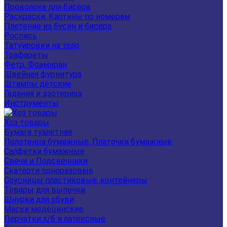
Проволока для бисера
Раскраски, Картины по номерам
Плетение из бусин и бисера
Роспись
Татуировки на тело
Трафареты
Фетр, Фоамиран
Швейная фурнитура
Штампы детские
Гадания и эзотерика
Инструменты
Хоз товары
Бумага туалетная
Полотенца бумажные, Платочки бумажные
Салфетки бумажные
Свечи и Подсвечники
Скатерти одноразовые
Соусницы пластиковые, контейнеры
Товары для выпечки
Шнурки для обуви
Маски медецинские
Перчатки х/б и латексные