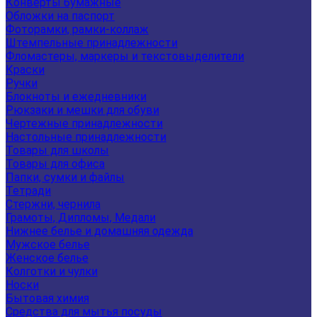
Конверты бумажные
Обложки на паспорт
Фоторамки, рамки-коллаж
Штемпельные принадлежности
Фломастеры, маркеры и текстовыделители
Краски
Ручки
Блокноты и ежедневники
Рюкзаки и мешки для обуви
Чертежные принадлежности
Настольные принадлежности
Товары для школы
Товары для офиса
Папки, сумки и файлы
Тетради
Стержни, чернила
Грамоты, Дипломы, Медали
Нижнее белье и домашняя одежда
Мужское белье
Женское белье
Колготки и чулки
Носки
Бытовая химия
Средства для мытья посуды