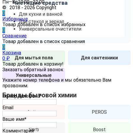
Пн—Вс10:00—22:00
Чистящие средства
© 2018 - 2026 Copyright
0
Для кухни и ванной
Избранные
Для стекол и зеркал
Товар добавлен в список избранных
Универсальные очистители
0
Сравнение
Товар добавлен в список сравнения
0
Корзина
Для мытья пола
Для сантехники
0
₽
Товар добавлен в корзину!
Заказать обратный звонок
Универсальные
Укажите номер телефона и мы обязательно Вам
прозвоним.
Бренды бытовой химии
Номер телефона*
Email
Active
PEROS
Ваше имя*
Sorti
Boost
Комментарий