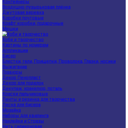
Контейнеры
Воздушно-пузырьковая плёнка
Джутовая веревка
Коробки почтовые
Крафт коробки, подарочные
Мешки
Хоби и творчество
Картины по номерам
Аппликации
Бисер
Блестки, гели, Прищепки, Проволока, Глазки, носики
Выжигание
Гравюры
Декор Пенопласт
Декор для поделок
Декупаж, кракелюр, поталь
Краски пальчиковые
Ленты и резинка для творчества
Леска для бисера
Мозайка
Наборы для квилинга
Наклейки и Стразы
Нить силиконовая