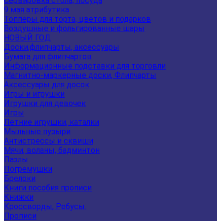
Сервировка стола, посуда
9 мая атрибутика
Топперы для торта, цветов и подарков
Воздушные и фольгированные шары
НОВЫЙ ГОД
Доски,флипчарты, аксессуары
Бумага для флипчартов
Информационные подставки для торговли
Магнитно-маркерные доски, Флипчарты
Аксессуары для досок
Игры и игрушки
Игрушки для девочек
Игры
Летние игрушки, каталки
Мыльные пузыри
Антистрессы и сквиши
Мячи, воланы, бадминтон
Пазлы
Погремушки
Брелоки
Книги пособия прописи
Книжки
Кроссворды, Ребусы.
Прописи