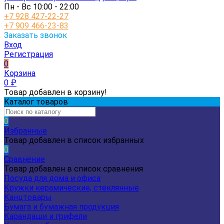
Пн - Вс 10:00 - 22:00
+7 928 427-22-27
+7 909 466-23-83
Заказать звонок
Вход
Регистрация
0
Корзина
0
₽
Товар добавлен в корзину!
Каталог товаров
0
Избранные
Товар добавлен в список избранных
0
Сравнение
Товар добавлен в список сравнения
Посуда для дома и офиса
Кружки керамические, стеклянные
Канцтовары
Бумага и бумажная продукция
Карандаши и грифели