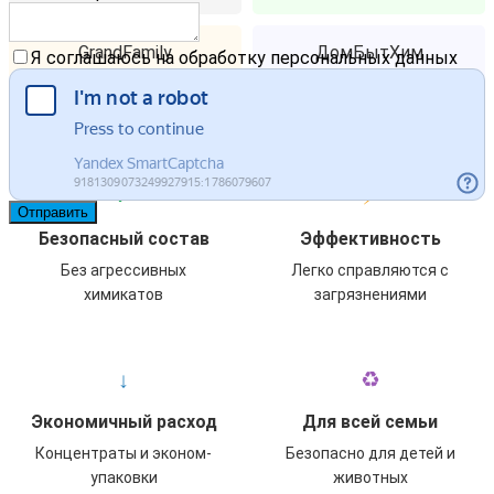
GrandFamily
ДомБытХим
Я соглашаюсь на обработку персональных данных
Преимущества нашей бытовой химии
✓
⚡
Безопасный состав
Эффективность
Без агрессивных
Легко справляются с
химикатов
загрязнениями
↓
♻
Экономичный расход
Для всей семьи
Концентраты и эконом-
Безопасно для детей и
упаковки
животных