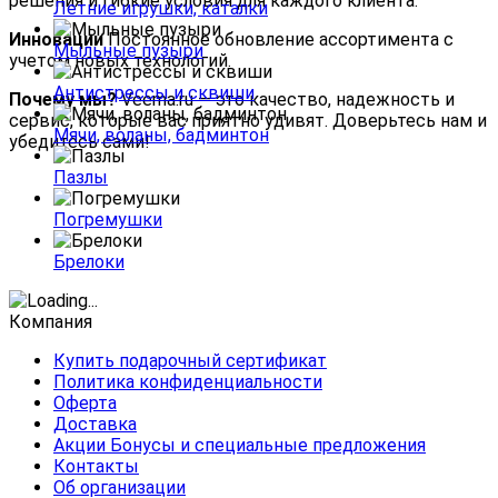
решения и гибкие условия для каждого клиента.
Летние игрушки, каталки
Инновации
Постоянное обновление ассортимента с
Мыльные пузыри
учетом новых технологий.
Антистрессы и сквиши
Почему мы?
Veema.ru — это качество, надежность и
сервис, которые вас приятно удивят. Доверьтесь нам и
Мячи, воланы, бадминтон
убедитесь сами!
Пазлы
Погремушки
Брелоки
Компания
Купить подарочный сертификат
Политика конфиденциальности
Оферта
Доставка
Акции Бонусы и специальные предложения
Контакты
Об организации