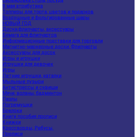
Сервировка стола, посуда
9 мая атрибутика
Топперы для торта, цветов и подарков
Воздушные и фольгированные шары
НОВЫЙ ГОД
Доски,флипчарты, аксессуары
Бумага для флипчартов
Информационные подставки для торговли
Магнитно-маркерные доски, Флипчарты
Аксессуары для досок
Игры и игрушки
Игрушки для девочек
Игры
Летние игрушки, каталки
Мыльные пузыри
Антистрессы и сквиши
Мячи, воланы, бадминтон
Пазлы
Погремушки
Брелоки
Книги пособия прописи
Книжки
Кроссворды, Ребусы.
Прописи