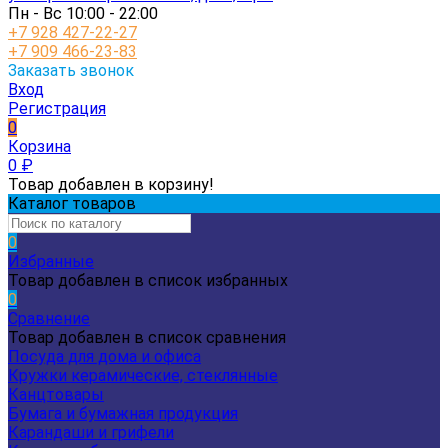
Пн - Вс 10:00 - 22:00
+7 928 427-22-27
+7 909 466-23-83
Заказать звонок
Вход
Регистрация
0
Корзина
0
₽
Товар добавлен в корзину!
Каталог товаров
0
Избранные
Товар добавлен в список избранных
0
Сравнение
Товар добавлен в список сравнения
Посуда для дома и офиса
Кружки керамические, стеклянные
Канцтовары
Бумага и бумажная продукция
Карандаши и грифели