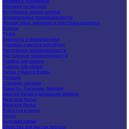
Конверты бумажные
Обложки на паспорт
Фоторамки, рамки-коллаж
Штемпельные принадлежности
Фломастеры, маркеры и текстовыделители
Краски
Ручки
Блокноты и ежедневники
Рюкзаки и мешки для обуви
Чертежные принадлежности
Настольные принадлежности
Товары для школы
Товары для офиса
Папки, сумки и файлы
Тетради
Стержни, чернила
Грамоты, Дипломы, Медали
Нижнее белье и домашняя одежда
Мужское белье
Женское белье
Колготки и чулки
Носки
Бытовая химия
Средства для мытья посуды