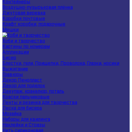
Контейнеры
Воздушно-пузырьковая плёнка
Джутовая веревка
Коробки почтовые
Крафт коробки, подарочные
Мешки
Хоби и творчество
Картины по номерам
Аппликации
Бисер
Блестки, гели, Прищепки, Проволока, Глазки, носики
Выжигание
Гравюры
Декор Пенопласт
Декор для поделок
Декупаж, кракелюр, поталь
Краски пальчиковые
Ленты и резинка для творчества
Леска для бисера
Мозайка
Наборы для квилинга
Наклейки и Стразы
Нить силиконовая