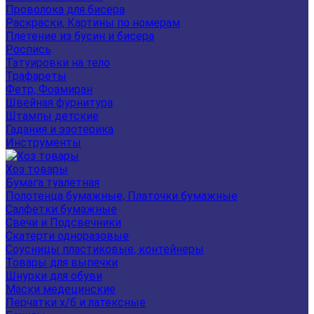
Проволока для бисера
Раскраски, Картины по номерам
Плетение из бусин и бисера
Роспись
Татуировки на тело
Трафареты
Фетр, Фоамиран
Швейная фурнитура
Штампы детские
Гадания и эзотерика
Инструменты
Хоз товары
Бумага туалетная
Полотенца бумажные, Платочки бумажные
Салфетки бумажные
Свечи и Подсвечники
Скатерти одноразовые
Соусницы пластиковые, контейнеры
Товары для выпечки
Шнурки для обуви
Маски медецинские
Перчатки х/б и латексные