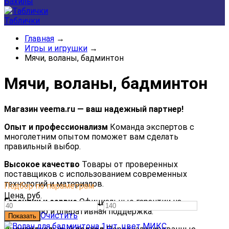
Бахилы
Таблички
Главная
→
Игры и игрушки
→
Мячи, воланы, бадминтон
Мячи, воланы, бадминтон
Магазин veema.ru — ваш надежный партнер!
Опыт и профессионализм
Команда экспертов с
многолетним опытом поможет вам сделать
правильный выбор.
Высокое качество
Товары от проверенных
поставщиков с использованием современных
технологий и материалов.
Подбор по параметрам
Цена,
руб.
Гарантии и сервис
Официальные гарантии на
—
продукцию и оперативная поддержка.
Очистить