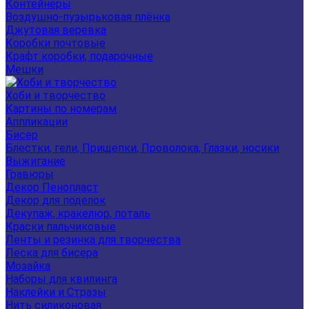
Контейнеры
Воздушно-пузырьковая плёнка
Джутовая веревка
Коробки почтовые
Крафт коробки, подарочные
Мешки
Хоби и творчество
Картины по номерам
Аппликации
Бисер
Блестки, гели, Прищепки, Проволока, Глазки, носики
Выжигание
Гравюры
Декор Пенопласт
Декор для поделок
Декупаж, кракелюр, поталь
Краски пальчиковые
Ленты и резинка для творчества
Леска для бисера
Мозайка
Наборы для квилинга
Наклейки и Стразы
Нить силиконовая