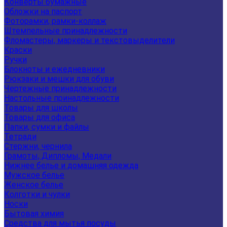
Конверты бумажные
Обложки на паспорт
Фоторамки, рамки-коллаж
Штемпельные принадлежности
Фломастеры, маркеры и текстовыделители
Краски
Ручки
Блокноты и ежедневники
Рюкзаки и мешки для обуви
Чертежные принадлежности
Настольные принадлежности
Товары для школы
Товары для офиса
Папки, сумки и файлы
Тетради
Стержни, чернила
Грамоты, Дипломы, Медали
Нижнее белье и домашняя одежда
Мужское белье
Женское белье
Колготки и чулки
Носки
Бытовая химия
Средства для мытья посуды