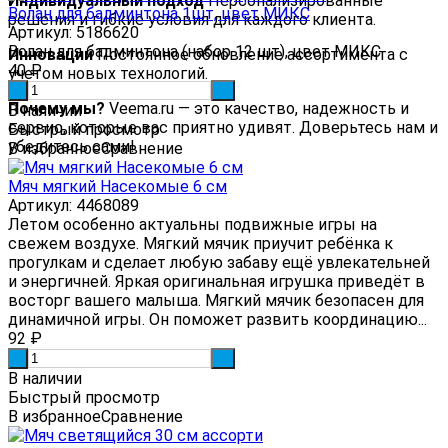
Индивидуальный подход
Персонализированные
Волан для бадминтона 1шт, цвет МИКС
решения и гибкие условия для каждого клиента.
Артикул: 5186620
Волан для бадминтона (набор 12 шт), цвет МИКС
Инновации
Постоянное обновление ассортимента с
40
₽
учетом новых технологий.
-
+
Почему мы?
Veema.ru — это качество, надежность и
В наличии
сервис, которые вас приятно удивят. Доверьтесь нам и
Быстрый просмотр
убедитесь сами!
В избранное
Сравнение
Мяч мягкий Насекомые 6 см
Артикул: 4468089
Летом особенно актуальны подвижные игры на
свежем воздухе. Мягкий мячик приучит ребёнка к
прогулкам и сделает любую забаву ещё увлекательней
и энергичней. Яркая оригинальная игрушка приведёт в
восторг вашего малыша. Мягкий мячик безопасен для
динамичной игры. Он поможет развить координацию...
92
₽
-
+
В наличии
Быстрый просмотр
В избранное
Сравнение