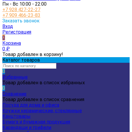
Пн - Вс 10:00 - 22:00
+7 928 427-22-27
+7 909 466-23-83
Заказать звонок
Вход
Регистрация
0
Корзина
0
₽
Товар добавлен в корзину!
Каталог товаров
0
Избранные
Товар добавлен в список избранных
0
Сравнение
Товар добавлен в список сравнения
Посуда для дома и офиса
Кружки керамические, стеклянные
Канцтовары
Бумага и бумажная продукция
Карандаши и грифели