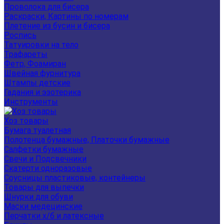
Проволока для бисера
Раскраски, Картины по номерам
Плетение из бусин и бисера
Роспись
Татуировки на тело
Трафареты
Фетр, Фоамиран
Швейная фурнитура
Штампы детские
Гадания и эзотерика
Инструменты
Хоз товары
Бумага туалетная
Полотенца бумажные, Платочки бумажные
Салфетки бумажные
Свечи и Подсвечники
Скатерти одноразовые
Соусницы пластиковые, контейнеры
Товары для выпечки
Шнурки для обуви
Маски медецинские
Перчатки х/б и латексные