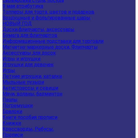
Сервировка стола, посуда
9 мая атрибутика
Топперы для торта, цветов и подарков
Воздушные и фольгированные шары
НОВЫЙ ГОД
Доски,флипчарты, аксессуары
Бумага для флипчартов
Информационные подставки для торговли
Магнитно-маркерные доски, Флипчарты
Аксессуары для досок
Игры и игрушки
Игрушки для девочек
Игры
Летние игрушки, каталки
Мыльные пузыри
Антистрессы и сквиши
Мячи, воланы, бадминтон
Пазлы
Погремушки
Брелоки
Книги пособия прописи
Книжки
Кроссворды, Ребусы.
Прописи