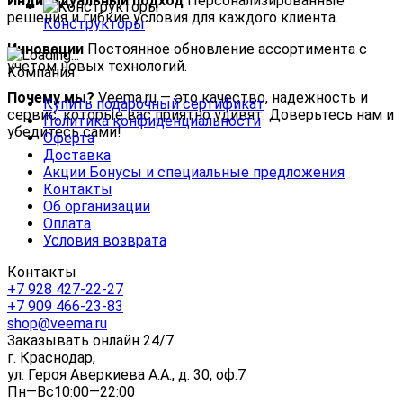
Индивидуальный подход
Персонализированные
решения и гибкие условия для каждого клиента.
Конструкторы
Инновации
Постоянное обновление ассортимента с
учетом новых технологий.
Компания
Почему мы?
Veema.ru — это качество, надежность и
Купить подарочный сертификат
сервис, которые вас приятно удивят. Доверьтесь нам и
Политика конфиденциальности
убедитесь сами!
Оферта
Доставка
Акции Бонусы и специальные предложения
Контакты
Об организации
Оплата
Условия возврата
Контакты
+7 928 427-22-27
+7 909 466-23-83
shop@veema.ru
Заказывать онлайн 24/7
г. Краснодар,
ул. Героя Аверкиева А.А., д. 30, оф.7
Пн—Вс10:00—22:00