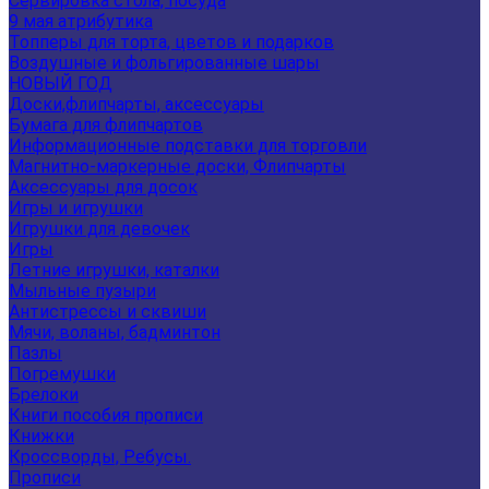
Сервировка стола, посуда
9 мая атрибутика
Топперы для торта, цветов и подарков
Воздушные и фольгированные шары
НОВЫЙ ГОД
Доски,флипчарты, аксессуары
Бумага для флипчартов
Информационные подставки для торговли
Магнитно-маркерные доски, Флипчарты
Аксессуары для досок
Игры и игрушки
Игрушки для девочек
Игры
Летние игрушки, каталки
Мыльные пузыри
Антистрессы и сквиши
Мячи, воланы, бадминтон
Пазлы
Погремушки
Брелоки
Книги пособия прописи
Книжки
Кроссворды, Ребусы.
Прописи