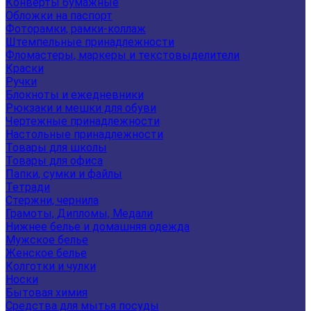
Конверты бумажные
Обложки на паспорт
Фоторамки, рамки-коллаж
Штемпельные принадлежности
Фломастеры, маркеры и текстовыделители
Краски
Ручки
Блокноты и ежедневники
Рюкзаки и мешки для обуви
Чертежные принадлежности
Настольные принадлежности
Товары для школы
Товары для офиса
Папки, сумки и файлы
Тетради
Стержни, чернила
Грамоты, Дипломы, Медали
Нижнее белье и домашняя одежда
Мужское белье
Женское белье
Колготки и чулки
Носки
Бытовая химия
Средства для мытья посуды