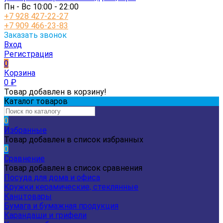
Пн - Вс 10:00 - 22:00
+7 928 427-22-27
+7 909 466-23-83
Заказать звонок
Вход
Регистрация
0
Корзина
0
₽
Товар добавлен в корзину!
Каталог товаров
0
Избранные
Товар добавлен в список избранных
0
Сравнение
Товар добавлен в список сравнения
Посуда для дома и офиса
Кружки керамические, стеклянные
Канцтовары
Бумага и бумажная продукция
Карандаши и грифели