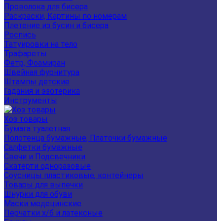
Проволока для бисера
Раскраски, Картины по номерам
Плетение из бусин и бисера
Роспись
Татуировки на тело
Трафареты
Фетр, Фоамиран
Швейная фурнитура
Штампы детские
Гадания и эзотерика
Инструменты
Хоз товары
Бумага туалетная
Полотенца бумажные, Платочки бумажные
Салфетки бумажные
Свечи и Подсвечники
Скатерти одноразовые
Соусницы пластиковые, контейнеры
Товары для выпечки
Шнурки для обуви
Маски медецинские
Перчатки х/б и латексные