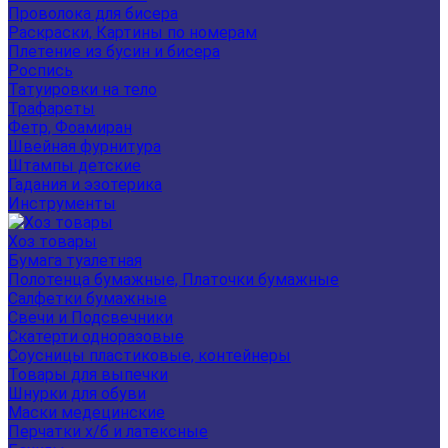
Проволока для бисера
Раскраски, Картины по номерам
Плетение из бусин и бисера
Роспись
Татуировки на тело
Трафареты
Фетр, Фоамиран
Швейная фурнитура
Штампы детские
Гадания и эзотерика
Инструменты
Хоз товары
Бумага туалетная
Полотенца бумажные, Платочки бумажные
Салфетки бумажные
Свечи и Подсвечники
Скатерти одноразовые
Соусницы пластиковые, контейнеры
Товары для выпечки
Шнурки для обуви
Маски медецинские
Перчатки х/б и латексные