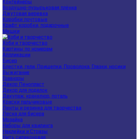
Контейнеры
Воздушно-пузырьковая плёнка
Джутовая веревка
Коробки почтовые
Крафт коробки, подарочные
Мешки
Хоби и творчество
Картины по номерам
Аппликации
Бисер
Блестки, гели, Прищепки, Проволока, Глазки, носики
Выжигание
Гравюры
Декор Пенопласт
Декор для поделок
Декупаж, кракелюр, поталь
Краски пальчиковые
Ленты и резинка для творчества
Леска для бисера
Мозайка
Наборы для квилинга
Наклейки и Стразы
Нить силиконовая