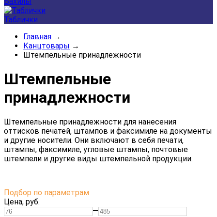
Бахилы
Таблички
Главная
→
Канцтовары
→
Штемпельные принадлежности
Штемпельные
принадлежности
Штемпельные
принадлежности
для
нанесения
оттисков
печатей,
штампов
и
факсимиле
на
документы
и
другие
носители.
Они
включают
в
себя
печати,
штампы,
факсимиле,
угловые
штампы,
почтовые
штемпели
и
другие
виды
штемпельной
продукции.
Подбор по параметрам
Цена,
руб.
—