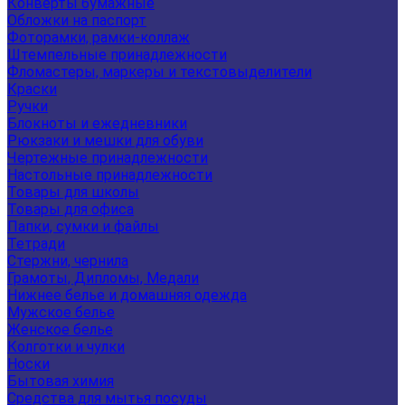
Конверты бумажные
Обложки на паспорт
Фоторамки, рамки-коллаж
Штемпельные принадлежности
Фломастеры, маркеры и текстовыделители
Краски
Ручки
Блокноты и ежедневники
Рюкзаки и мешки для обуви
Чертежные принадлежности
Настольные принадлежности
Товары для школы
Товары для офиса
Папки, сумки и файлы
Тетради
Стержни, чернила
Грамоты, Дипломы, Медали
Нижнее белье и домашняя одежда
Мужское белье
Женское белье
Колготки и чулки
Носки
Бытовая химия
Средства для мытья посуды