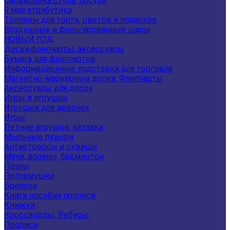
Сервировка стола, посуда
9 мая атрибутика
Топперы для торта, цветов и подарков
Воздушные и фольгированные шары
НОВЫЙ ГОД
Доски,флипчарты, аксессуары
Бумага для флипчартов
Информационные подставки для торговли
Магнитно-маркерные доски, Флипчарты
Аксессуары для досок
Игры и игрушки
Игрушки для девочек
Игры
Летние игрушки, каталки
Мыльные пузыри
Антистрессы и сквиши
Мячи, воланы, бадминтон
Пазлы
Погремушки
Брелоки
Книги пособия прописи
Книжки
Кроссворды, Ребусы.
Прописи