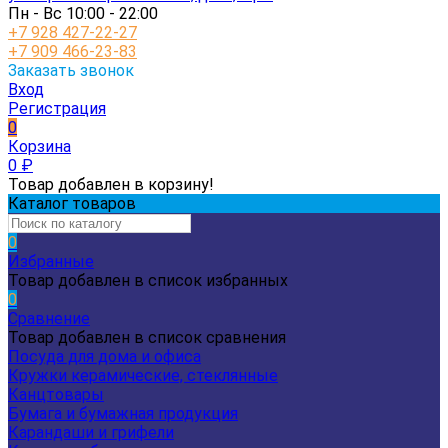
Пн - Вс 10:00 - 22:00
+7 928 427-22-27
+7 909 466-23-83
Заказать звонок
Вход
Регистрация
0
Корзина
0
₽
Товар добавлен в корзину!
Каталог товаров
0
Избранные
Товар добавлен в список избранных
0
Сравнение
Товар добавлен в список сравнения
Посуда для дома и офиса
Кружки керамические, стеклянные
Канцтовары
Бумага и бумажная продукция
Карандаши и грифели