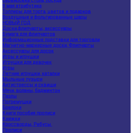
Сервировка стола, посуда
9 мая атрибутика
Топперы для торта, цветов и подарков
Воздушные и фольгированные шары
НОВЫЙ ГОД
Доски,флипчарты, аксессуары
Бумага для флипчартов
Информационные подставки для торговли
Магнитно-маркерные доски, Флипчарты
Аксессуары для досок
Игры и игрушки
Игрушки для девочек
Игры
Летние игрушки, каталки
Мыльные пузыри
Антистрессы и сквиши
Мячи, воланы, бадминтон
Пазлы
Погремушки
Брелоки
Книги пособия прописи
Книжки
Кроссворды, Ребусы.
Прописи