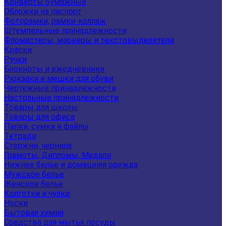
Конверты бумажные
Обложки на паспорт
Фоторамки, рамки-коллаж
Штемпельные принадлежности
Фломастеры, маркеры и текстовыделители
Краски
Ручки
Блокноты и ежедневники
Рюкзаки и мешки для обуви
Чертежные принадлежности
Настольные принадлежности
Товары для школы
Товары для офиса
Папки, сумки и файлы
Тетради
Стержни, чернила
Грамоты, Дипломы, Медали
Нижнее белье и домашняя одежда
Мужское белье
Женское белье
Колготки и чулки
Носки
Бытовая химия
Средства для мытья посуды