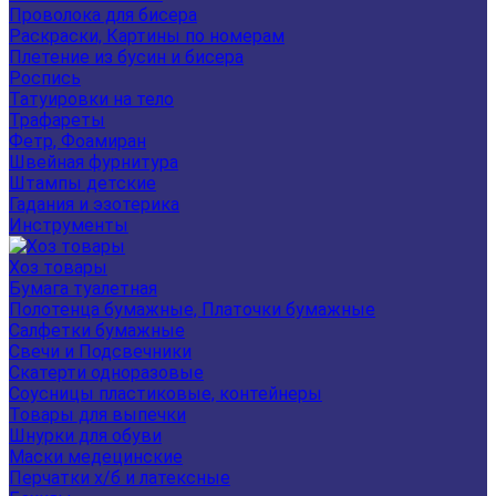
Проволока для бисера
Раскраски, Картины по номерам
Плетение из бусин и бисера
Роспись
Татуировки на тело
Трафареты
Фетр, Фоамиран
Швейная фурнитура
Штампы детские
Гадания и эзотерика
Инструменты
Хоз товары
Бумага туалетная
Полотенца бумажные, Платочки бумажные
Салфетки бумажные
Свечи и Подсвечники
Скатерти одноразовые
Соусницы пластиковые, контейнеры
Товары для выпечки
Шнурки для обуви
Маски медецинские
Перчатки х/б и латексные