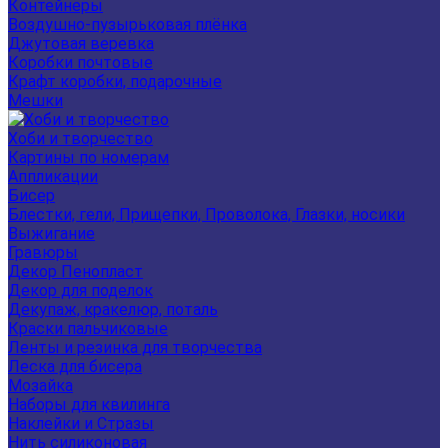
Контейнеры
Воздушно-пузырьковая плёнка
Джутовая веревка
Коробки почтовые
Крафт коробки, подарочные
Мешки
Хоби и творчество
Картины по номерам
Аппликации
Бисер
Блестки, гели, Прищепки, Проволока, Глазки, носики
Выжигание
Гравюры
Декор Пенопласт
Декор для поделок
Декупаж, кракелюр, поталь
Краски пальчиковые
Ленты и резинка для творчества
Леска для бисера
Мозайка
Наборы для квилинга
Наклейки и Стразы
Нить силиконовая