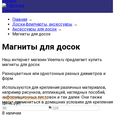
Бахилы
Таблички
Главная
→
Доски,флипчарты, аксессуары
→
Аксессуары для досок
→
Магниты для досок
Магниты для досок
Наш интернет магазин Veema.ru предлагает купить
магниты
для
досок
Разноцветные или однотонные разных диаметров и
форм.
Используются
для
крепления
различных
материалов,
например
рисунков,
аппликаций,
наглядных
пособий,
информационных
листовок
и
так
далее.
Они
также
Подбор по параметрам
могут
применяться
в
домашних
условиях
для
крепления
Цена,
руб.
записок
на
холодильнике.
—
В наличии