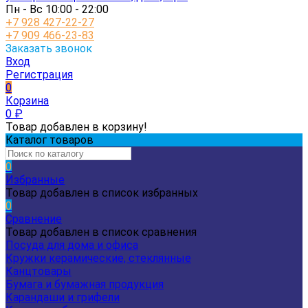
Пн - Вс 10:00 - 22:00
+7 928 427-22-27
+7 909 466-23-83
Заказать звонок
Вход
Регистрация
0
Корзина
0
₽
Товар добавлен в корзину!
Каталог товаров
0
Избранные
Товар добавлен в список избранных
0
Сравнение
Товар добавлен в список сравнения
Посуда для дома и офиса
Кружки керамические, стеклянные
Канцтовары
Бумага и бумажная продукция
Карандаши и грифели