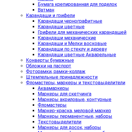
Бумага крепированная для поделок
Ватман
Карандаши и грифели
Карандаши чернографитные
Карандаши цветные
Грифели для механических карандашей
Карандаши механические
Карандаши и Мелки восковые
Карандаши по стеклу и дереву
Карандаши цветные Акварельные
Конверты бумажные
Обложки на паспорт
Фоторамки, рамки-коллаж
Штемпельные принадлежности
Фломастеры, маркеры и текстовыделители
Аквамаркеры
Маркеры для скетчинга
Маркеры акриловые, контурные
Фломастеры
Маркер-краска, меловой маркер
Маркеры перманентные, наборы
Текстовыделители
Маркеры для досок, наборы