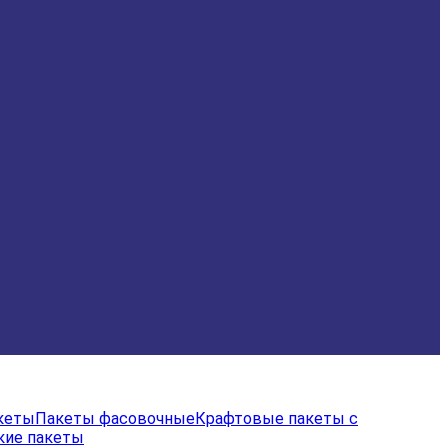
акеты
Пакеты фасовочные
Крафтовые пакеты с
кие пакеты