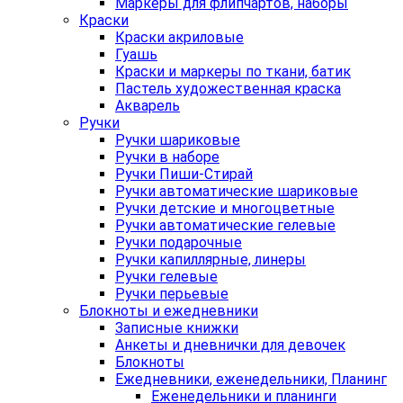
Маркеры для флипчартов, наборы
Краски
Краски акриловые
Гуашь
Краски и маркеры по ткани, батик
Пастель художественная краска
Акварель
Ручки
Ручки шариковые
Ручки в наборе
Ручки Пиши-Стирай
Ручки автоматические шариковые
Ручки детские и многоцветные
Ручки автоматические гелевые
Ручки подарочные
Ручки капиллярные, линеры
Ручки гелевые
Ручки перьевые
Блокноты и ежедневники
Записные книжки
Анкеты и дневнички для девочек
Блокноты
Ежедневники, еженедельники, Планинг
Еженедельники и планинги