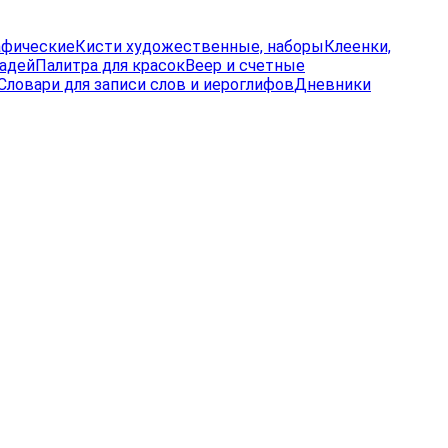
афические
Кисти художественные, наборы
Клеенки,
радей
Палитра для красок
Веер и счетные
Словари для записи слов и иероглифов
Дневники