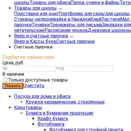
школы
Товары для офиса
Папки, сумки и файлы
Тетр
Товары для школы
→
Подставки для книг
Портфолио для сада/для школы
Стаканы-непроливайки и Накидки
Клей
Ластики
Мел 
палочки
Точилки
Тренажеры для письма
Закладки для
читательские
Расписание уроков
Дневники школьны
Веер и счетные палочки
→
Веер и Кассы букв
Счетные палочки
Счетные палочки
Подбор по параметрам
Цена,
руб.
—
В наличии
Только доступные товары
Очистить
Посуда для дома и офиса
Кружки керамические, стеклянные
Канцтовары
Бумага и бумажная продукция
Крафт бумага
Фотобумага
Фотобумага для струйной печати