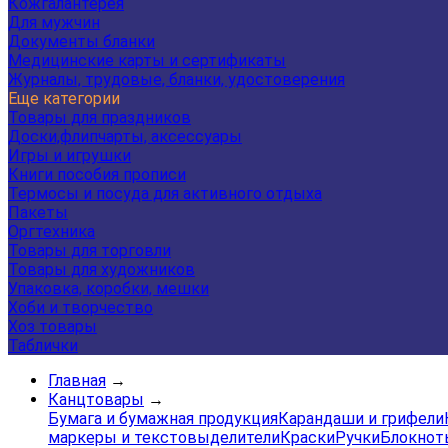
Кожгалантерея
Для мужчин
Документы бланки
Медицинские карты и сертификаты
Журналы, трудовые, бланки, удостоверения
Еще категории
Товары для праздников
Доски,флипчарты, аксессуары
Игры и игрушки
Книги пособия прописи
Термосы и посуда для активного отдыха
Пакеты
Оргтехника
Товары для торговли
Товары для художников
Упаковка, коробки, мешки
Хоби и творчество
Хоз товары
Таблички
Главная
→
Канцтовары
→
Бумага и бумажная продукция
Карандаши и грифели
маркеры и текстовыделители
Краски
Ручки
Блокнот