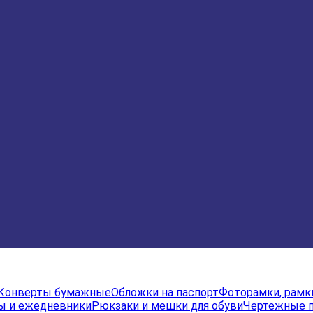
Конверты бумажные
Обложки на паспорт
Фоторамки, рамк
ы и ежедневники
Рюкзаки и мешки для обуви
Чертежные 