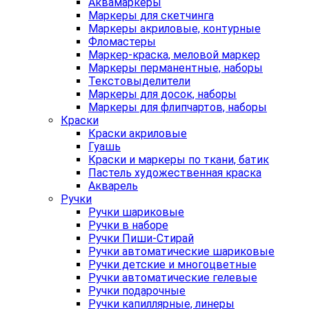
Аквамаркеры
Маркеры для скетчинга
Маркеры акриловые, контурные
Фломастеры
Маркер-краска, меловой маркер
Маркеры перманентные, наборы
Текстовыделители
Маркеры для досок, наборы
Маркеры для флипчартов, наборы
Краски
Краски акриловые
Гуашь
Краски и маркеры по ткани, батик
Пастель художественная краска
Акварель
Ручки
Ручки шариковые
Ручки в наборе
Ручки Пиши-Стирай
Ручки автоматические шариковые
Ручки детские и многоцветные
Ручки автоматические гелевые
Ручки подарочные
Ручки капиллярные, линеры