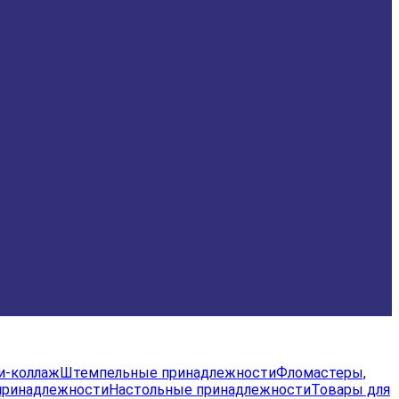
и-коллаж
Штемпельные принадлежности
Фломастеры,
принадлежности
Настольные принадлежности
Товары для