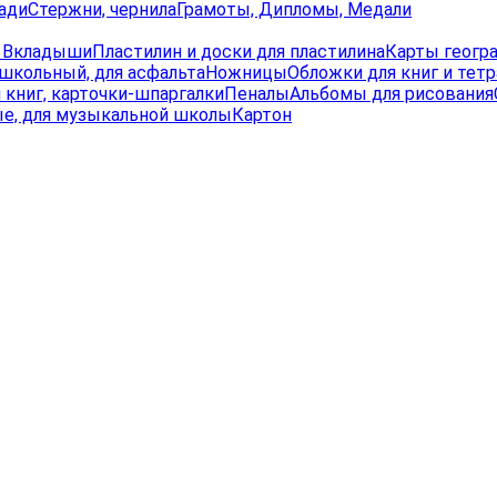
ади
Стержни, чернила
Грамоты, Дипломы, Медали
, Вкладыши
Пластилин и доски для пластилина
Карты геогр
школьный, для асфальта
Ножницы
Обложки для книг и тет
 книг, карточки-шпаргалки
Пеналы
Альбомы для рисования
е, для музыкальной школы
Картон