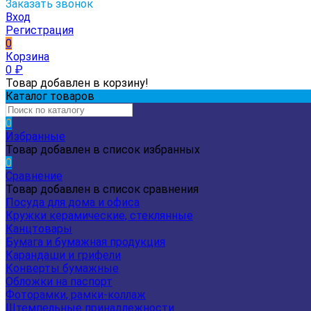
Заказать звонок
Вход
Регистрация
0
Корзина
0
₽
Товар добавлен в корзину!
Каталог товаров
0
Избранные
Товар добавлен в список избранных
0
Сравнение
Товар добавлен в список сравнения
Посуда для дома и офиса
Кружки керамические, стеклянные
Канцтовары
Бумага и бумажная продукция
Карандаши и грифели
Конверты бумажные
Обложки на паспорт
Фоторамки, рамки-коллаж
Штемпельные принадлежности