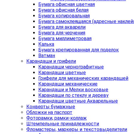
Бумага офисная цветная
Бумага офисная белая
Бумага копировальная
Бумага самоклеящаяся (адресные наклей
Бумага для акварели
Бумага для черчения
Бумага миллиметровая
Калька
Бумага крепированная для поделок
Ватман
Карандаши и грифели
Карандаши чернографитные
Карандаши цветные
Грифели для механических карандашей
Карандаши механические
Карандаши и Мелки восковые
Карандаши по стеклу и дереву
Карандаши цветные Акварельные
Конверты бумажные
Обложки на паспорт
Фоторамки, рамки-коллаж
Штемпельные принадлежности
Фломастеры, маркеры и текстовыделители