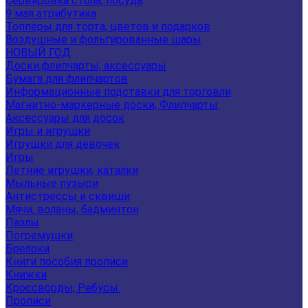
Сервировка стола, посуда
9 мая атрибутика
Топперы для торта, цветов и подарков
Воздушные и фольгированные шары
НОВЫЙ ГОД
Доски,флипчарты, аксессуары
Бумага для флипчартов
Информационные подставки для торговли
Магнитно-маркерные доски, Флипчарты
Аксессуары для досок
Игры и игрушки
Игрушки для девочек
Игры
Летние игрушки, каталки
Мыльные пузыри
Антистрессы и сквиши
Мячи, воланы, бадминтон
Пазлы
Погремушки
Брелоки
Книги пособия прописи
Книжки
Кроссворды, Ребусы.
Прописи