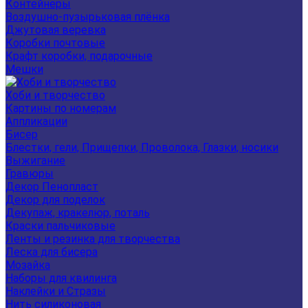
Контейнеры
Воздушно-пузырьковая плёнка
Джутовая веревка
Коробки почтовые
Крафт коробки, подарочные
Мешки
Хоби и творчество
Картины по номерам
Аппликации
Бисер
Блестки, гели, Прищепки, Проволока, Глазки, носики
Выжигание
Гравюры
Декор Пенопласт
Декор для поделок
Декупаж, кракелюр, поталь
Краски пальчиковые
Ленты и резинка для творчества
Леска для бисера
Мозайка
Наборы для квилинга
Наклейки и Стразы
Нить силиконовая