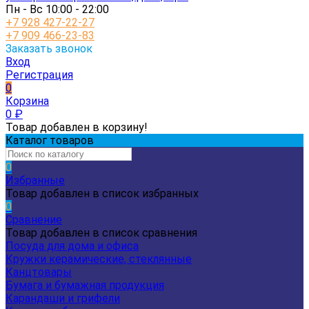
Пн - Вс 10:00 - 22:00
+7 928 427-22-27
+7 909 466-23-83
Заказать звонок
Вход
Регистрация
0
Корзина
0
₽
Товар добавлен в корзину!
Каталог товаров
0
Избранные
Товар добавлен в список избранных
0
Сравнение
Товар добавлен в список сравнения
Посуда для дома и офиса
Кружки керамические, стеклянные
Канцтовары
Бумага и бумажная продукция
Карандаши и грифели