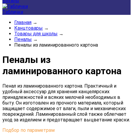
Бахилы
Таблички
Главная
→
Канцтовары
→
Товары для школы
→
Пеналы
→
Пеналы из ламинированного картона
Пеналы из
ламинированного картона
Пенал
из
ламинированного
картона.
П
рактичный
и
удобный
аксессуар
для
хранения
канцелярских
принадлежностей и всяких мелочей необходимых в
быту.
Он
изготовлен
из
прочного
материала,
который
защищает
содержимое
от
влаги,
пыли
и
механических
повреждений.
Ламинированный
слой
также
облегчает
уход
за
изделием
и
предотвращает
выцветание
краски.
Подбор по параметрам