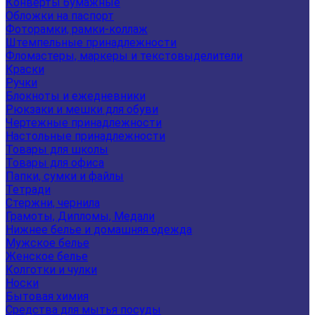
Конверты бумажные
Обложки на паспорт
Фоторамки, рамки-коллаж
Штемпельные принадлежности
Фломастеры, маркеры и текстовыделители
Краски
Ручки
Блокноты и ежедневники
Рюкзаки и мешки для обуви
Чертежные принадлежности
Настольные принадлежности
Товары для школы
Товары для офиса
Папки, сумки и файлы
Тетради
Стержни, чернила
Грамоты, Дипломы, Медали
Нижнее белье и домашняя одежда
Мужское белье
Женское белье
Колготки и чулки
Носки
Бытовая химия
Средства для мытья посуды