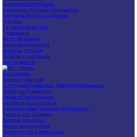
Проволока для бисера
Раскраски, Картины по номерам
Плетение из бусин и бисера
Роспись
Татуировки на тело
Трафареты
Фетр, Фоамиран
Швейная фурнитура
Штампы детские
Гадания и эзотерика
Инструменты
Хоз товары
Бумага туалетная
Полотенца бумажные, Платочки бумажные
Салфетки бумажные
Свечи и Подсвечники
Скатерти одноразовые
Соусницы пластиковые, контейнеры
Товары для выпечки
Шнурки для обуви
Маски медецинские
Перчатки х/б и латексные